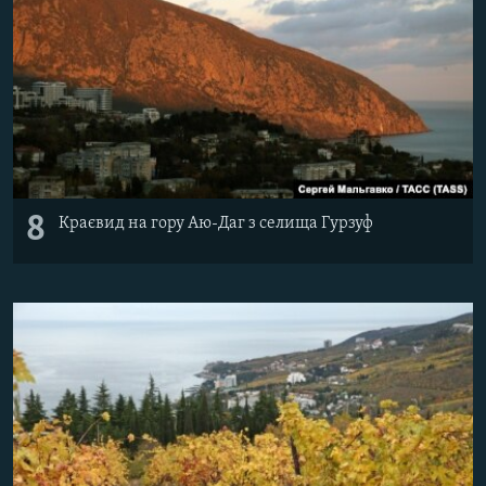
8
Краєвид на гору Аю-Даг з селища Гурзуф