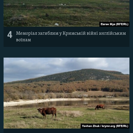
4
Меморіал загиблим у Кримській війні англійським
воїнам