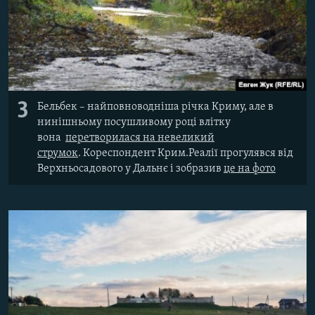
3
Бельбек
–​ най
повноводніша річка Криму, але в
нинішньому посушливому році влітку
вона
перетворилася на невеликий
струмок
.
Кореспондент Крим.Реалії прогулявся від
Верхньосадового у Дальнє і зобразив
це на фото