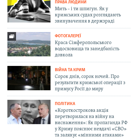
ПРАВА ЛЮДИНИ
Мить – і ти шпигун. Як у
кримських судах розглядають
звинувачення в держзраді
ФОТОГАЛЕРЕЇ
Краса Сімферопольського
водосховища та занедбаність
довкола
ВІЙНА ТА КРИМ
Сорок днів, сорок ночей. Про
результати кримської операції з
примусу Росії до миру
ПОЛІТИКА
«Короткострокова акція
перетворилася на війну на
виснаження»: Як пропаганда РФ
у Криму пояснює невдачі «СВО»
та залякує «мінними атаками»