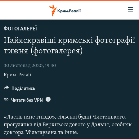
Доступність
посилання
Перейти
ФОТОГАЛЕРЕЇ
до
НОВИНИ
Найяскравіші кримські фотографії
основного
ВОДА.КРИМ
матеріалу
тижня (фотогалерея)
ВІДЕО ТА ФОТО
Перейти
до
30 листопад 2020, 19:30
ПОЛІТИКА
основної
Крим. Реалії
БЛОГИ
навігації
Перейти
ПОГЛЯД
Поділитись
до
ІНТЕРВ'Ю
Читати без VPN
пошуку
ВСЕ ЗА ДЕНЬ
«Ластівчине гніздо», сільські будні Чистенького,
СПЕЦПРОЕКТИ
прогулянка від Верхньосадового у Дальнє, особняк
доктора Мільгаузена та інше.
ЯК ОБІЙТИ БЛОКУВАННЯ
ДЕПОРТАЦІЯ