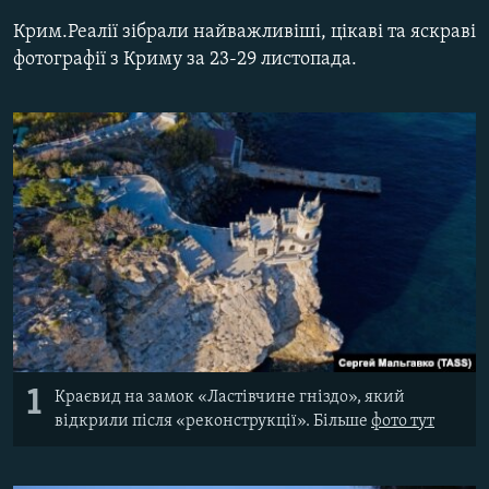
ВІДЕОУРОКИ «ELIFBE»
Крим.Реалії зібрали найважливіші, цікаві та яскраві
Русский
фотографії з Криму за 23-29 листопада.
СВІДЧЕННЯ ОКУПАЦІЇ
Qırımtatar
УКРАЇНСЬКА ПРОБЛЕМА КРИМУ
ДОЛУЧАЙСЯ!
ІНФОГРАФІКА
Усі сайти RFE/RL
1
Краєвид на замок «Ластівчине гніздо», який
відкрили після «реконструкції». Більше​
фото тут