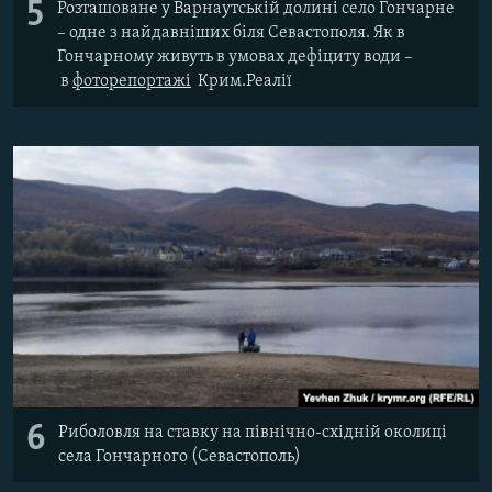
5
Розташоване у Варнаутській долині село Гончарне
–​
одне з найдавніших біля Севастополя.
Як в
Гончарному живуть в умовах дефіциту води
–​
в
фоторепортажі
Крим.Реалії
6
Риболовля на ставку на північно-східній околиці
села Гончарного (Севастополь)