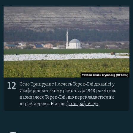
12
Село Трипрудне і мечеть Терек-Елі джамісі у
Сімферопольському районі. До 1948 року село
називалося Терек-Елі, що перекладається як
«край дерев». Більше
фотографій тут