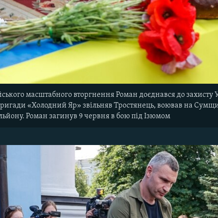
йського масштабного вторгнення Роман доєднався до захисту Ук
 бригади «Холодний Яр» звільняв Тростянець, воював на Сумщин
льйону. Роман загинув 9 червня в бою під Ізюмом