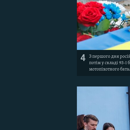
4
З першого дня росі
потім у складі 93-ї
мотопіхотного бата