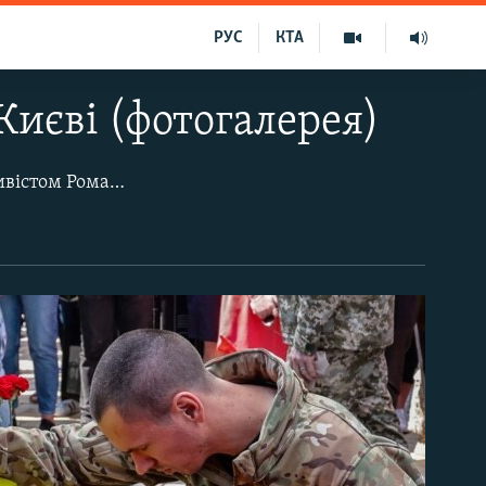
РУС
КТА
иєві (фотогалерея)
18 червня у столиці України відбулося прощання з відомим громадським активістом Романом Ратушним. З першого дня масштабного російського вторгнення Ратушний брав участь у боях під Києвом, а потім був розвідником у складі 93-ї бригади «Холодний Яр». Громадський активіст найбільш відомий активною протидією забудові Протасового Яру в Києві. Він не раз повідомляв, що отримував погрози через свою діяльність. 5 липня Романові Ратушному мало виповнитися 25 років. Роман загинув 9 червня в бою під Ізюмом