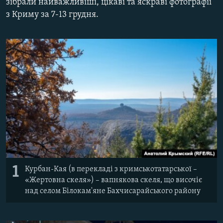
зібрали найважливіші, цікаві та яскраві фотографії
ВІДЕОУРОКИ «ELIFBE»
з Криму за 7-13 грудня.
Русский
СВІДЧЕННЯ ОКУПАЦІЇ
Qırımtatar
УКРАЇНСЬКА ПРОБЛЕМА КРИМУ
ДОЛУЧАЙСЯ!
ІНФОГРАФІКА
Усі сайти RFE/RL
1
Курбан-Кая (в перекладі з кримськотатарської –
«Жертовна скеля») – вапнякова скеля, що височіє
над селом Білокам'яне Бахчисарайського району