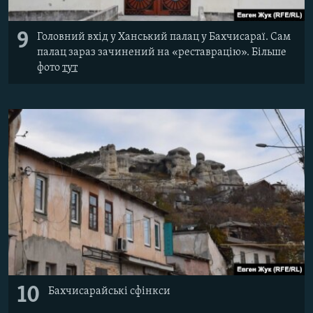
9
Головний вхід у Ханський палац у Бахчисараї. Сам
палац зараз зачинений на «реставрацію». Більше
фото
тут
10
Бахчисарайські сфінкси