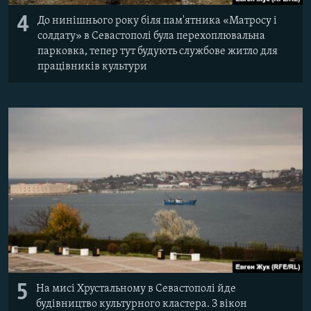
4
До нинішнього року біля пам'ятника «Матросу і
солдату» в Севастополі була перехоплювальна
парковка, тепер тут будують службове житло для
працівників культури
5
На мисі Хрустальному в Севастополі йде
будівництво культурного кластера. З вікон