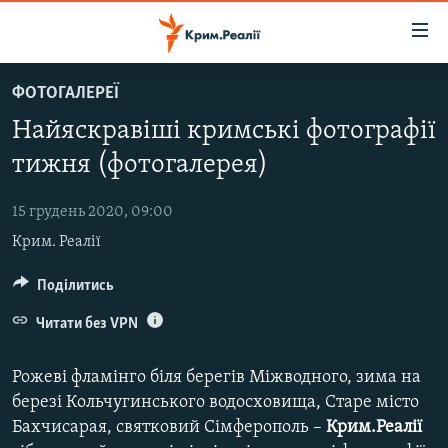
Доступність
посилання
Перейти
ФОТОГАЛЕРЕЇ
до
НОВИНИ
Найяскравіші кримські фотографії
основного
ВОДА.КРИМ
матеріалу
тижня (фотогалерея)
ВІДЕО ТА ФОТО
Перейти
до
15 грудень 2020, 09:00
ПОЛІТИКА
основної
Крим. Реалії
БЛОГИ
навігації
Перейти
ПОГЛЯД
Поділитись
до
ІНТЕРВ'Ю
Читати без VPN
пошуку
ВСЕ ЗА ДЕНЬ
Рожеві фламінго біля берегів Міжводного, зима на
СПЕЦПРОЕКТИ
березі Кольчугинського водосховища, Старе місто
Бахчисарая, святковий Сімферополь –
Крим.Реалії
ЯК ОБІЙТИ БЛОКУВАННЯ
ДЕПОРТАЦІЯ