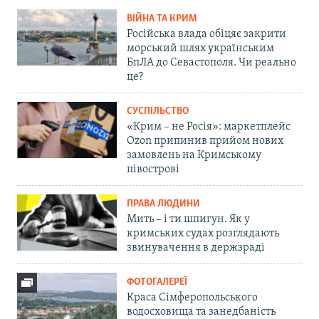
ВІЙНА ТА КРИМ
Російська влада обіцяє закрити
морський шлях українським
БпЛА до Севастополя. Чи реально
це?
СУСПІЛЬСТВО
«Крим – не Росія»: маркетплейс
Ozon припинив прийом нових
замовлень на Кримському
півострові
ПРАВА ЛЮДИНИ
Мить – і ти шпигун. Як у
кримських судах розглядають
звинувачення в держзраді
ФОТОГАЛЕРЕЇ
Краса Сімферопольського
водосховища та занедбаність