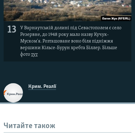
13
У Варнаутській долині під Севастополем є село
Резервне, до 1948 року мало назву Кучук-
Муском'я. Розташоване воно біля підніжжя
вершини Кільсе-Бурун хребта Біллер. Більше
фото
тут
Крим. Реалії
Читайте також