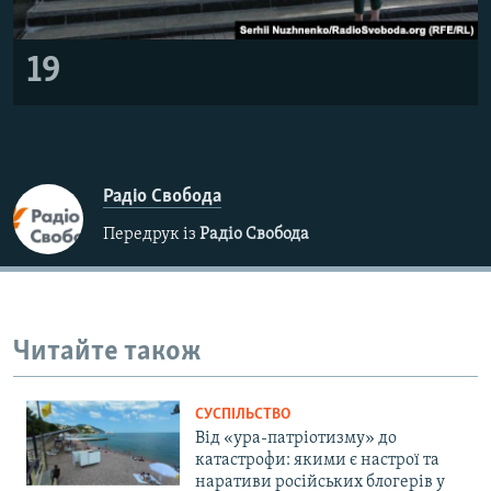
19
Радіо Свобода
Передрук із
Радіо Свобода
Читайте також
СУСПІЛЬСТВО
Від «ура-патріотизму» до
катастрофи: якими є настрої та
наративи російських блогерів у