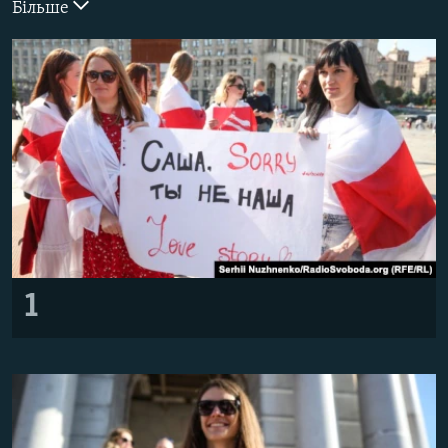
Більше
ВІДЕОУРОКИ «ELIFBE»
Русский
СВІДЧЕННЯ ОКУПАЦІЇ
Qırımtatar
УКРАЇНСЬКА ПРОБЛЕМА КРИМУ
ДОЛУЧАЙСЯ!
ІНФОГРАФІКА
Усі сайти RFE/RL
1