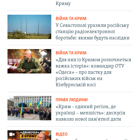
Криму
ВІЙНА ТА КРИМ
У Севастополі уразили російську
станцію радіоелектронної
боротьби: якими будуть наслідки
ВІЙНА ТА КРИМ
«Для них із Кримом розпочнеться
важка історія»: командир ОТУ
«Одеса» – про пастку для
російських військ на
Кінбурнській косі
ПРАВА ЛЮДИНИ
«Крим – єдиний регіон, де
українці – меншість»: дискусія
навколо нової пам'ятної дати
ВІДЕО