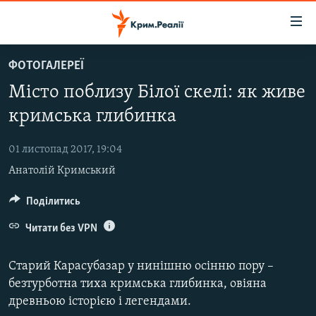
Доступність
посилання
Перейти
ФОТОГАЛЕРЕЇ
до
НОВИНИ
Місто поблизу Білої скелі: як живе
основного
ВОДА.КРИМ
матеріалу
кримська глибинка
ВІДЕО ТА ФОТО
Перейти
до
01 листопад 2017, 19:04
ПОЛІТИКА
основної
Анатолій Кримський
БЛОГИ
навігації
Перейти
ПОГЛЯД
Поділитись
до
ІНТЕРВ'Ю
Читати без VPN
пошуку
ВСЕ ЗА ДЕНЬ
Старий Карасубазар у нинішню осінню пору –
СПЕЦПРОЕКТИ
безтурботна тиха кримська глибинка, овіяна
древньою історією і легендами.
ЯК ОБІЙТИ БЛОКУВАННЯ
ДЕПОРТАЦІЯ