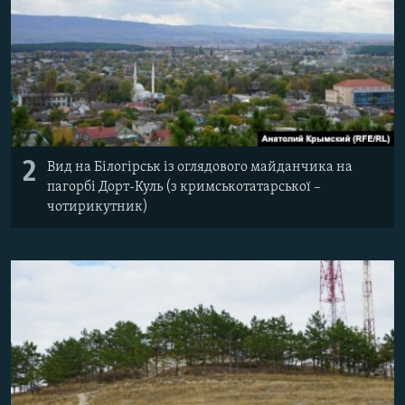
2
Вид на Білогірськ із оглядового майданчика на
пагорбі Дорт-Куль (з кримськотатарської –
чотирикутник)