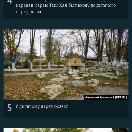
4
караван-сараю Таш-Хан біля входу до дитячого
парку розваг
5
У дитячому парку розваг