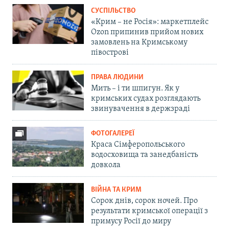
СУСПІЛЬСТВО
«Крим – не Росія»: маркетплейс
Ozon припинив прийом нових
замовлень на Кримському
півострові
ПРАВА ЛЮДИНИ
Мить – і ти шпигун. Як у
кримських судах розглядають
звинувачення в держзраді
ФОТОГАЛЕРЕЇ
Краса Сімферопольського
водосховища та занедбаність
довкола
ВІЙНА ТА КРИМ
Сорок днів, сорок ночей. Про
результати кримської операції з
примусу Росії до миру