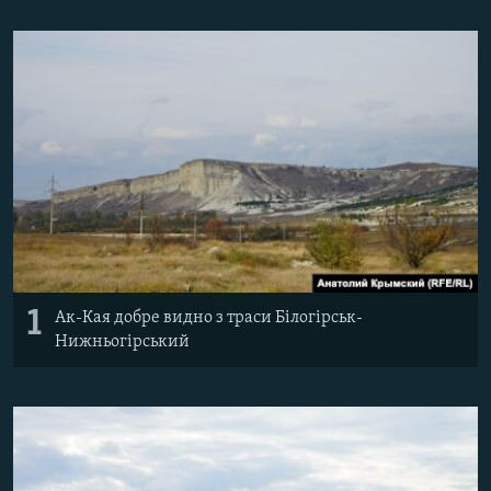
ВІДЕОУРОКИ «ELIFBE»
Русский
СВІДЧЕННЯ ОКУПАЦІЇ
Qırımtatar
УКРАЇНСЬКА ПРОБЛЕМА КРИМУ
ДОЛУЧАЙСЯ!
ІНФОГРАФІКА
Усі сайти RFE/RL
1
Ак-Кая добре видно з траси Білогірськ-
Нижньогірський