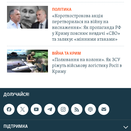
ПОЛІТИКА
«Короткострокова акція
перетворилася на війну на
виснаження»: Як пропаганда РФ
у Криму пояснює невдачі «СВО»
та залякує «мінними атаками»
ВІЙНА ТА КРИМ
«Полювання на колони». Як ЗСУ
ріжуть військову логістику Росії в
Криму
ДОЛУЧАЙСЯ!
ПІДТРИМКА