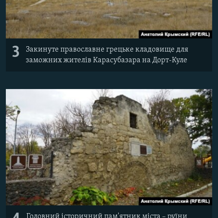
3
Закинуте православне грецьке кладовище для
заможних жителів Карасубазара на Дорт-Куле
Головний історичний пам'ятник міста – руїни