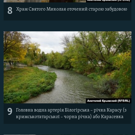
8
Храм Святого Миколая оточений старою забудовою
9
Головна водна артерія Білогірська – річка Карасу (з
кримськотатарської – чорна річка) або Карасевка