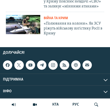
у Криму пояснює невдачі «СВО»
та залякує «мінними атаками»
ВІЙНА ТА КРИМ
«Полювання на колони». Як ЗСУ
ріжуть військову логістику Росії в
Криму
ДОЛУЧАЙСЯ!
ПІДТРИМКА
ІНФО
© Крим.Реалії, 2026 | Усі права застережено.
КТА
РУС