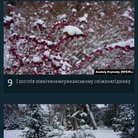
9
І поготів північноамериканському сніжноягіднику