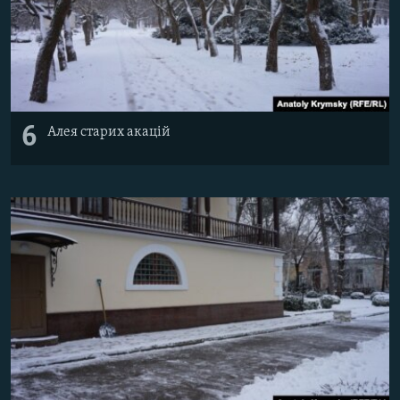
6
Алея старих акацій