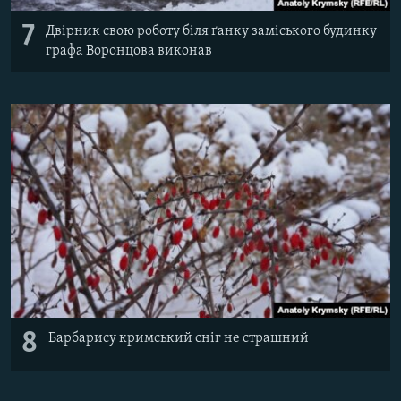
7
Двірник свою роботу біля ґанку заміського будинку
графа Воронцова виконав
8
Барбарису кримський сніг не страшний