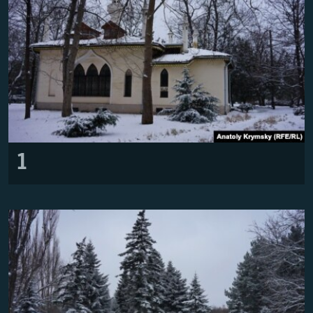
ВІДЕОУРОКИ «ELIFBE»
Русский
СВІДЧЕННЯ ОКУПАЦІЇ
Qırımtatar
УКРАЇНСЬКА ПРОБЛЕМА КРИМУ
ДОЛУЧАЙСЯ!
ІНФОГРАФІКА
Усі сайти RFE/RL
1