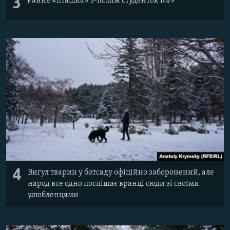
3
Рання «пташка» з-поміж студенток КФУ
4
Вигул тварин у ботсаду офіційно заборонений, але
народ все одно поспішає вранці сюди зі своїми
улюбленцями