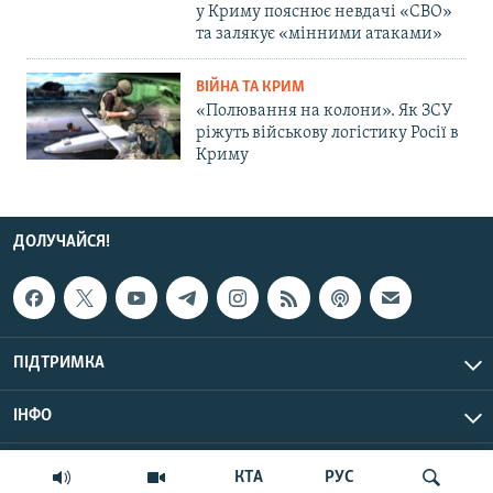
у Криму пояснює невдачі «СВО»
та залякує «мінними атаками»
ВІЙНА ТА КРИМ
«Полювання на колони». Як ЗСУ
ріжуть військову логістику Росії в
Криму
ДОЛУЧАЙСЯ!
ПІДТРИМКА
ІНФО
© Крим.Реалії, 2026 | Усі права застережено.
КТА
РУС