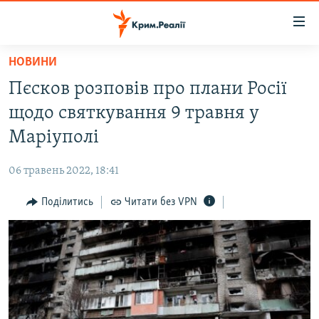
Доступність
посилання
Перейти
НОВИНИ
до
НОВИНИ
Пєсков розповів про плани Росії
основного
ВОДА.КРИМ
матеріалу
щодо святкування 9 травня у
ВІДЕО ТА ФОТО
Перейти
Маріуполі
до
ПОЛІТИКА
основної
06 травень 2022, 18:41
БЛОГИ
навігації
Перейти
Поділитись
Читати без VPN
ПОГЛЯД
до
ІНТЕРВ'Ю
пошуку
ВСЕ ЗА ДЕНЬ
СПЕЦПРОЕКТИ
ЯК ОБІЙТИ БЛОКУВАННЯ
ДЕПОРТАЦІЯ