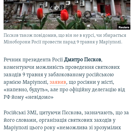
ВІДЕОУРОКИ «ELIFBE»
Русский
СВІДЧЕННЯ ОКУПАЦІЇ
Qırımtatar
УКРАЇНСЬКА ПРОБЛЕМА КРИМУ
Пєсков також повідомив, що він не в курсі, чи збирається
ДОЛУЧАЙСЯ!
ІНФОГРАФІКА
Міноборони Росії провести парад 9 травня у Маріуполі.
Речник президента Росії
Дмитро Пєсков
,
Усі сайти RFE/RL
коментуючи можливість проведення святкових
заходів 9 травня у заблокованому російською
армією Маріуполі,
заявив
, що росіяни у місті,
«напевно, будуть», але про офіційну делегацію від
РФ йому «невідомо»
Російські ЗМІ, цитуючи Пєскова, зазначають, що за
його словами, організація святкових заходів у
Маріуполі цього року «неможлива зі зрозумілих