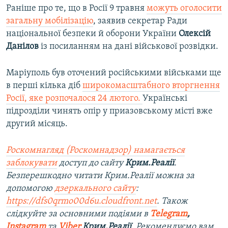
Раніше про те, що в Росії 9 травня
можуть оголосити
загальну мобілізацію
, заявив секретар Ради
національної безпеки й оборони України
Олексій
Данілов
із посиланням на дані військової розвідки.
Маріуполь був оточений російськими військами ще
в перші кілька діб
широкомасштабного вторгнення
Росії, яке розпочалося 24 лютого.
Українські
підрозділи чинять опір у приазовському місті вже
другий місяць.
Роскомнагляд (Роскомнадзор) намагається
заблокувати
доступ до сайту
Крим.Реалії
.
Безперешкодно читати Крим.Реалії можна за
допомогою
дзеркального сайту
:
https://dfs0qrmo00d6u.cloudfront.net
. Також
слідкуйте за основними подіями в
Telegram
,
Instagram
та
Viber
Крим.Реалії
. Рекомендуємо вам