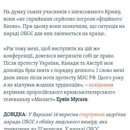
На думку самих учасників з анексованого Криму,
вони «не сприйняли серйозно погрози офіційного
Києва». При цьому вони зазначили, що ситуація на
нараді ОБСЄ для них змінюється на краще.
«Рік тому мені, щоб виступити на цій же
конференції, довелося вигризати собі це право.
Після протесту України, Канади та Австрії моя
доповідь була знята з порядку денного. І слово мені
дали лише після ноти протесту МЗС РФ. Цього року
я не відчував жодних труднощів», ‒
повідомив
керівник проросійського кримськотатарського
телеканалу «Миллет»
Ервін Мусаєв
.
ДОВІДКА:
У Варшаві 16 вересня
стартувала
щорічна
нарада ОБСЄ з обліку людського виміру, яка
триватиме до 27 вересня. У нараді ОБСЄ