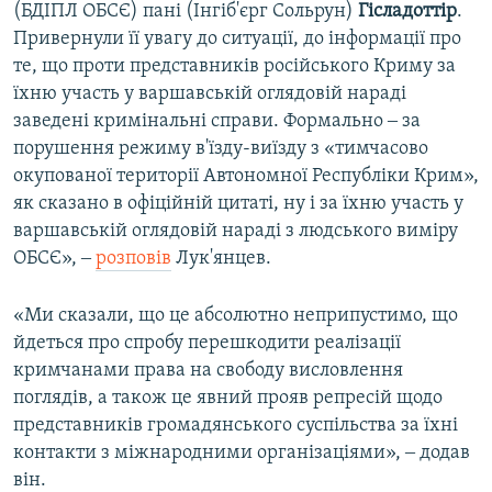
(БДІПЛ ОБСЄ) пані (Інгіб'єрг Сольрун)
Гісладоттір
.
Привернули її увагу до ситуації, до інформації про
те, що проти представників російського Криму за
їхню участь у варшавській оглядовій нараді
заведені кримінальні справи. Формально ‒ за
порушення режиму в'їзду-виїзду з «тимчасово
окупованої території Автономної Республіки Крим»,
як сказано в офіційній цитаті, ну і за їхню участь у
варшавській оглядовій нараді з людського виміру
ОБСЄ», ‒
розповів
Лук'янцев.
«Ми сказали, що це абсолютно неприпустимо, що
йдеться про спробу перешкодити реалізації
кримчанами права на свободу висловлення
поглядів, а також це явний прояв репресій щодо
представників громадянського суспільства за їхні
контакти з міжнародними організаціями», ‒ додав
він.