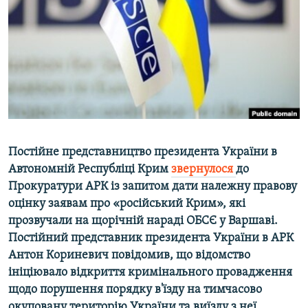
ВІДЕОУРОКИ «ELIFBE»
Русский
СВІДЧЕННЯ ОКУПАЦІЇ
Qırımtatar
УКРАЇНСЬКА ПРОБЛЕМА КРИМУ
ДОЛУЧАЙСЯ!
ІНФОГРАФІКА
Усі сайти RFE/RL
Постійне представництво президента України в
Автономній Республіці Крим
звернулося
до
Прокуратури АРК із запитом дати належну правову
оцінку заявам про «російський Крим», які
прозвучали на щорічній нараді ОБСЄ у Варшаві.
Постійний представник президента України в АРК
Антон Кориневич повідомив, що відомство
ініціювало відкриття кримінального провадження
щодо порушення порядку в'їзду на тимчасово
окуповану територію України та виїзду з неї.