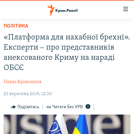
Доступність
посилання
Перейти
ПОЛІТИКА
до
НОВИНИ
«Платформа для нахабної брехні».
основного
ВОДА.КРИМ
матеріалу
Експерти ‒ про представників
ВІДЕО ТА ФОТО
Перейти
анексованого Криму на нараді
до
ПОЛІТИКА
ОБСЄ
основної
БЛОГИ
навігації
Павло Кривошеєв
Перейти
ПОГЛЯД
до
23 вересень 2019, 12:30
ІНТЕРВ'Ю
пошуку
ВСЕ ЗА ДЕНЬ
Поділитись
Читати без VPN
СПЕЦПРОЕКТИ
ЯК ОБІЙТИ БЛОКУВАННЯ
ДЕПОРТАЦІЯ