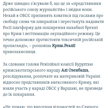
Дуже швидко з'ясували б, що це за «представники
російського союзу журналістів» і звідки вони.
Нехай в ОБСЄ припинять ховатися під гаслами про
свободу слова чи плюралізм і перестануть надавати
Росії платформу для поширення нахабної брехні
про Крим і легітимацію окупаційного режиму. Це
точно допоможе протистояти токсичній російській
пропаганді», ‒ розповіла
Крим.Реалії
правозахисниця.
За словами голови Ревізійної комісії Курултаю
кримськотатарського народу
Алі Озенбаша
,
розслідування, розпочате на материковій Україні
відносно представників анексованого Криму, які
взяли участь у нараді ОБСЄ у Варшаві, не призведе
до їх покарання.
«Не думаю, що внесення відомостей до Єдиного