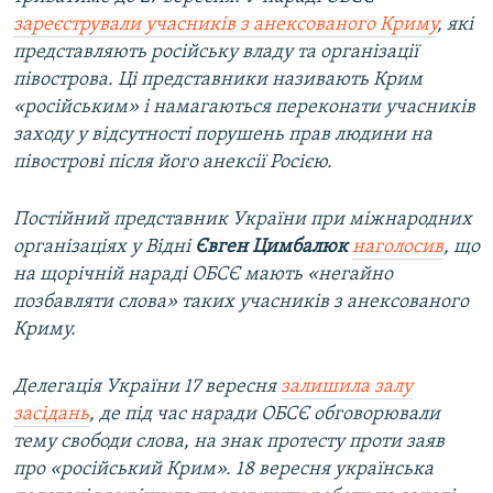
зареєстрували учасників з анексованого Криму
, які
представляють російську владу та організації
півострова. Ці представники називають Крим
«російським» і намагаються переконати учасників
заходу у відсутності порушень прав людини на
півострові після його анексії Росією.
Постійний представник України при міжнародних
організаціях у Відні
Євген Цимбалюк
наголосив
, що
на щорічній нараді ОБСЄ мають «негайно
позбавляти слова» таких учасників з анексованого
Криму.
Делегація України 17 вересня
залишила залу
засідань
, де під час наради ОБСЄ обговорювали
тему свободи слова, на знак протесту проти заяв
про «російський Крим». 18 вересня українська