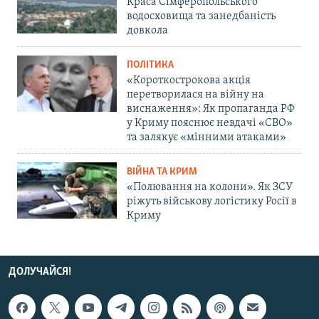
Краса Сімферопольського
водосховища та занедбаність
довкола
ПОЛІТИКА
«Короткострокова акція
перетворилася на війну на
виснаження»: Як пропаганда РФ
у Криму пояснює невдачі «СВО»
та залякує «мінними атаками»
ВІЙНА ТА КРИМ
«Полювання на колони». Як ЗСУ
ріжуть військову логістику Росії в
Криму
ДОЛУЧАЙСЯ!