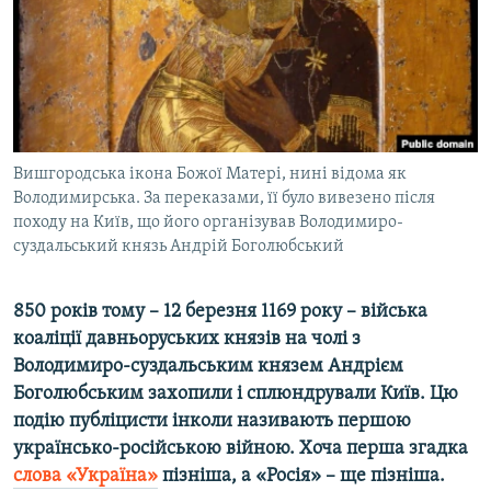
ВІДЕОУРОКИ «ELIFBE»
Русский
СВІДЧЕННЯ ОКУПАЦІЇ
Qırımtatar
УКРАЇНСЬКА ПРОБЛЕМА КРИМУ
ДОЛУЧАЙСЯ!
ІНФОГРАФІКА
Вишгородська ікона Божої Матері, нині відома як
Володимирська. За переказами, її було вивезено після
походу на Київ, що його організував Володимиро-
Усі сайти RFE/RL
суздальський князь Андрій Боголюбський
850 років тому – 12 березня 1169 року ­– війська
коаліції давньоруських князів на чолі з
Володимиро-суздальським князем Андрієм
Боголюбським захопили і сплюндрували Київ. Цю
подію публіцисти інколи називають першою
українсько-російською війною. Хоча перша згадка
слова «Україна»
пізніша, а «Росія» – ще пізніша.