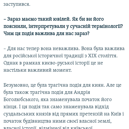
заступився.
– Зараз маємо такий ювілей. Як би ви його
пояснили, інтерпретували у сучасній термінології?
Чим ця подія важлива для нас зараз?
– Для нас тепер вона неважлива. Вона була важлива
для російської історичної традиції з ХІХ століття.
Однак в рамках києво-руської історії це не
настільки важливий момент.
Безумовно, це була трагічна подія для киян. Але це
була також трагічна подія для Андрія
Боголюбського, яка знаменувала початок його
кінця. І ця подія так само знаменувала відхід
суздальських князів від прямих претензій на Київ і
початок будівництва ними своєї власної землі,
власної історії, відмінної від київської.