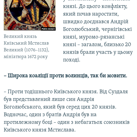
князі. До цього конфлікту,
який почав наростати,
швидко доєднався Андрій
Боголюбський, чернігівські
Великий князь
князі, муромо-рязанські
Київський Мстислав
князі – загалом, близько 20
Великий (1076–1132),
князів брали участь у цьому
мініатюра 1672 року
поході.
– Широка коаліції проти волинців, так би мовити.
– Проти тодішнього Київського князя. Від Суздаля
був представлений лише син Андрія
Боголюбського, який був серед цих 20 князів.
Водночас, один з братів Андрія був на
протилежному боці – один з небагатьох союзників
Київського князя Мстислава.