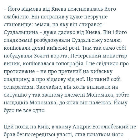
– Його відмова від Києва пояснювалась його
слабкістю. Він потрапив у дуже незручне
становище: земля, на яку він спирався –
Суздальщина – дуже далеко від Києва. Він і його
спадкоємці розбудовували Суздальську землю,
копіювали деякі київські речі. Там так само собі
побудували Золоті ворота, Печерський монастир
виник, копіювалася топографія. І це свідчило про
протилежне – не про претензії на київську
спадщину, а про відмову від неї. Це такий собі
сепаратизм. Звичайно, він хотів впливати на
ситуацію у так званому племені Мономаха, тобто
нащадків Мономаха, до яких він належав. Йому
було не все одно.
Цей похід на Київ, в якому Андрій Боголюбський не
брав безпосередньої участі, став початком його