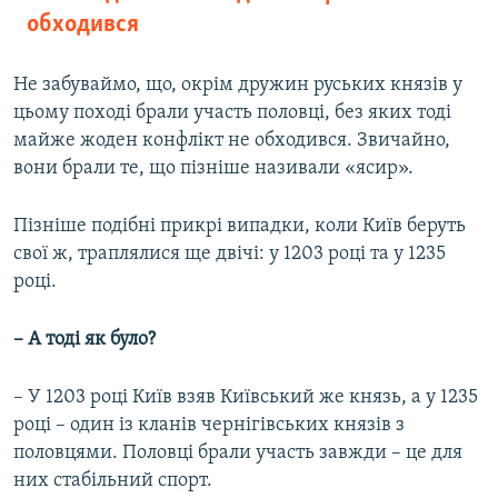
обходився
Не забуваймо, що, окрім дружин руських князів у
цьому поході брали участь половці, без яких тоді
майже жоден конфлікт не обходився. Звичайно,
вони брали те, що пізніше називали «ясир».
Пізніше подібні прикрі випадки, коли Київ беруть
свої ж, траплялися ще двічі: у 1203 році та у 1235
році.
– А тоді як було?
– У 1203 році Київ взяв Київський же князь, а у 1235
році – один із кланів чернігівських князів з
половцями. Половці брали участь завжди – це для
них стабільний спорт.