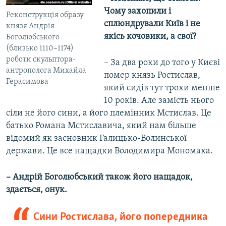
Чому захопили і
Реконструкція образу
сплюндрували Київ і не
князя Андрія
якісь кочовики, а свої?
Боголюбського
(близько 1110–1174)
роботи скульптора-
– За два роки до того у Києві
антрополога Михайла
помер князь Ростислав,
Герасимова
який сидів тут трохи менше
10 років. Але замість нього
сіли не його сини, а його племінник Мстислав. Це
батько Романа Мстиславича, який нам більше
відомий як засновник Галицько-Волинської
держави. Це все нащадки Володимира Мономаха.
– Андрій Боголюбський також його нащадок,
здається, онук.
Сини Ростислава, його попередника