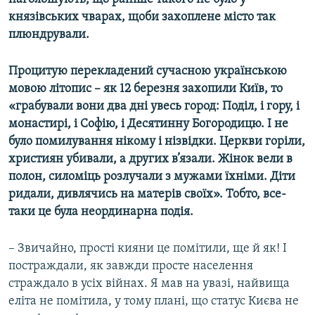
князівських чварах, щоби захоплене місто так
плюндрували.
Процитую перекладений сучасною українською
мовою літопис – як 12 березня захопили Київ, то
«грабували вони два дні увесь город: Поділ, і гору, і
монастирі, і Софію, і Десятинну Богородицю. І не
було помилування нікому і нізвідки. Церкви горіли,
християн убивали, а других в’язали. Жінок вели в
полон, силоміць розлучали з мужами їхніми. Діти
ридали, дивлячись на матерів своїх». Тобто, все-
таки це була неординарна подія.
– Звичайно, прості кияни це помітили, ще й як! І
постраждали, як завжди просте населення
страждало в усіх війнах. Я мав на увазі, найвища
еліта не помітила, у тому плані, що статус Києва не