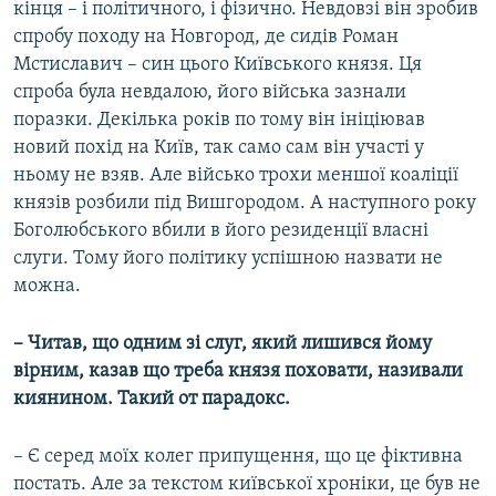
кінця – і політичного, і фізично. Невдовзі він зробив
спробу походу на Новгород, де сидів Роман
Мстиславич – син цього Київського князя. Ця
спроба була невдалою, його війська зазнали
поразки. Декілька років по тому він ініціював
новий похід на Київ, так само сам він участі у
ньому не взяв. Але військо трохи меншої коаліції
князів розбили під Вишгородом. А наступного року
Боголюбського вбили в його резиденції власні
слуги. Тому його політику успішною назвати не
можна.
– Читав, що одним зі слуг, який лишився йому
вірним, казав що треба князя поховати, називали
киянином. Такий от парадокс.
– Є серед моїх колег припущення, що це фіктивна
постать. Але за текстом київської хроніки, це був не