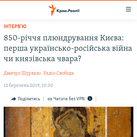
Доступність
посилання
Перейти
ІНТЕРВ'Ю
до
НОВИНИ
850-річчя плюндрування Києва:
основного
ВОДА.КРИМ
матеріалу
перша українсько-російська війна
ВІДЕО ТА ФОТО
Перейти
чи князівська чвара?
до
ПОЛІТИКА
основної
Дмитро Шурхало
Радіо Свобода
БЛОГИ
навігації
Перейти
12 березень 2019, 10:30
ПОГЛЯД
до
ІНТЕРВ'Ю
Поділитись
Читати без VPN
пошуку
ВСЕ ЗА ДЕНЬ
СПЕЦПРОЕКТИ
ЯК ОБІЙТИ БЛОКУВАННЯ
ДЕПОРТАЦІЯ