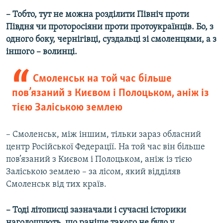
– Тобто, тут не можна розділити Північ проти
Півдня чи проторосіяни проти протоукраїнців. Бо, з
одного боку, чернігівці, суздальці зі смоленцями, а з
іншого – волинці.
Смоленськ на той час більше
пов’язаний з Києвом і Полоцьком, аніж із
тією Заліською землею
– Смоленськ, між іншим, тільки зараз обласний
центр Російської Федерації. На той час він більше
пов’язаний з Києвом і Полоцьком, аніж із тією
Заліською землею – за лісом, який відділяв
Смоленськ від тих країв.
– Тоді літописці зазначали і сучасні історики
наголошують, що раніше такого не було у