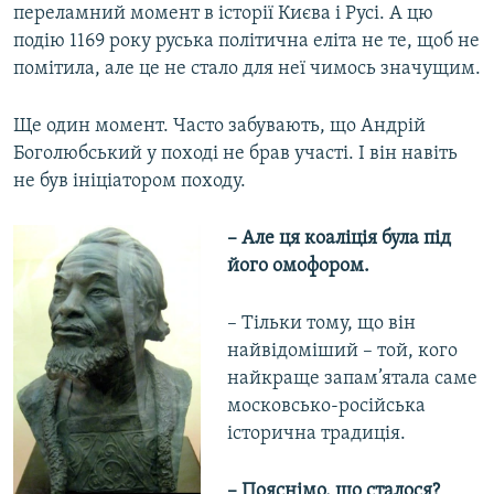
переламний момент в історії Києва і Русі. А цю
подію 1169 року руська політична еліта не те, щоб не
помітила, але це не стало для неї чимось значущим.
Ще один момент. Часто забувають, що Андрій
Боголюбський у поході не брав участі. І він навіть
не був ініціатором походу.
– Але ця коаліція була під
його омофором.
– Тільки тому, що він
найвідоміший – той, кого
найкраще запам’ятала саме
московсько-російська
історична традиція.
– Пояснімо, що сталося?