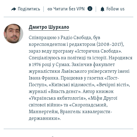
Поділитись
Читати без VPN
Follow us
Дмитро Шурхало
Співпрацюю з Радіо Свобода, був
кореcпондентом і редактором (2008–2017),
зараз веду програму «Історична Свобода».
Спеціалізуюсь на політиці та історії. Народився
в 1976 році у Сумах. Закінчив факультет
журналістики Львівського університету імені
Івана Франка. Працював у газетах «Пост-
Поступ», «Київські відомості», «Вечірні вісті»,
журналі «Власть дєнєг». Автор книжок
«Українська якбитологія», «Міфи Другої
світової війни» та «Скоропадський,
Маннергейм, Врангель: кавалеристи-
державники».