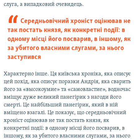
слуга, а випадковий очевидець.
Середньовічний хроніст оцінював не
так постать князя, як конкретні події: в
одному місці його посварив, в іншому, як
за убитого власними слугами, за нього
заступився
Характерно інше. Ця київська хроніка, яка описує
цей похід, яка описує поразки Андрія, яка сварить
його за «высокоумие» та «самовластие», водночас
вміщує дуже великий панегірик з нагоди його
смерті. Це найбільший панегірик, який в ній
вміщено взагалі. Це показує, що середньовічний
хроніст оцінював не так постать князя, як
конкретні події: в одному місці його посварив, в
іншому, як за убитого власними слугами, за нього