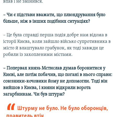
впав і не змінився.
– Чи є підстави вважати, що плюндрування було
більше, ніж в інших подібних ситуаціях?
– Це була справді перша подія добре нам відома в
історії Києва, коли зайшло військо супротивника в
місто й влаштувало грабунок, як тоді завжди це
робили із захопленими містами.
– Попервах князь Мстислав думав боронитися у
Києві, але потім побачив, що погані в нього справи:
союзники-кочовики йому не допомогли. Тоді він
вийшов з Києва, і кияни відкрили ворота
загарбникам. Чи був штурм?
Штурму не було. Не було оборонців,
правитель втік