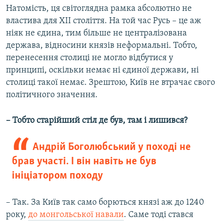
Натомість, ця світоглядна рамка абсолютно не
властива для ХІІ століття. На той час Русь – це аж
ніяк не єдина, тим більше не централізована
держава, відносини князів неформальні. Тобто,
перенесення столиці не могло відбутися у
принципі, оскільки немає ні єдиної держави, ні
столиці такої немає. Зрештою, Київ не втрачає свого
політичного значення.
– Тобто старійший стіл де був, там і лишився?
Андрій Боголюбський у поході не
брав участі. І він навіть не був
ініціатором походу
– Так. За Київ так само борються князі аж до 1240
року,
до монгольської навали
. Саме тоді стався