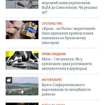
морський шлях українським
БпЛА до Севастополя. Чи реально
це?
СУСПІЛЬСТВО
«Крим – не Росія»: маркетплейс
Ozon припинив прийом нових
замовлень на Кримському
півострові
ПРАВА ЛЮДИНИ
Мить – і ти шпигун. Як у
кримських судах розглядають
звинувачення в держзраді
ФОТОГАЛЕРЕЇ
Краса Сімферопольського
водосховища та занедбаність
довкола