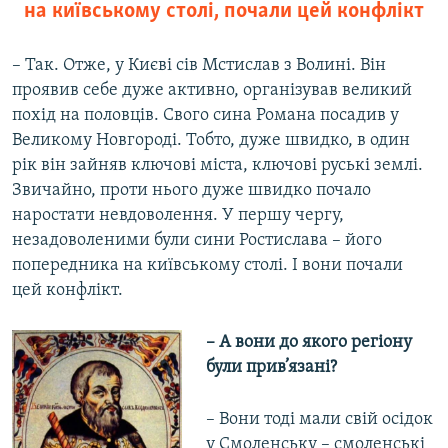
на київському столі, почали цей конфлікт
– Так. Отже, у Києві сів Мстислав з Волині. Він
проявив себе дуже активно, організував великий
похід на половців. Свого сина Романа посадив у
Великому Новгороді. Тобто, дуже швидко, в один
рік він зайняв ключові міста, ключові руські землі.
Звичайно, проти нього дуже швидко почало
наростати невдоволення. У першу чергу,
незадоволеними були сини Ростислава – його
попередника на київському столі. І вони почали
цей конфлікт.
– А вони до якого регіону
були прив’язані?
– Вони тоді мали свій осідок
у Смоленську – смоленські