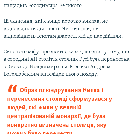
нащадків Володимира Великого.
Ці уявлення, які я вище коротко виклав, не
відповідають дійсності. Чи точніше, не
відповідають текстам джерел, які до нас дійшли.
Сенс того міфу, про який я казав, полягає у тому, що
в середині ХІІ століття столиця Русі була перенесена
з Києва до Володимира-на-Клязьмі Андрієм
Боголюбським внаслідок цього походу.
Образ плюндрування Києва і
перенесення столиці сформувався у
людей, які жили у великій
централізованій монархії, де була
конкретно визначена столиця, яку
можна було перенести