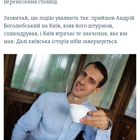
перенесення столиці.
Зазвичай, цю подію уявляють так: прийшов Андрій
Боголюбський на Київ, взяв його штурмом,
сплюндрував, і Київ втрачає те значення, яке він
мав. Далі київська історія ніби завершується.