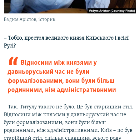
Вадим Арістов, історик
– Тобто, престол великого князя Київського і всієї
Русі?
Відносини між князями у
давньоруський час не були
формалізованими, вони були більш
родинними, ніж адміністративними
– Так. Титулу такого не було. Це був старійший стіл.
Відносини між князями у давньоруський час не
були формалізованими, вони були більш
родинними, ніж адміністративними. Київ – це був
старійший стіл, спільна спадщина всього роду