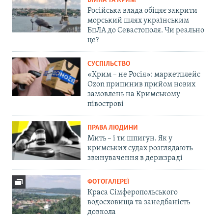
ВІЙНА ТА КРИМ
Російська влада обіцяє закрити
морський шлях українським
БпЛА до Севастополя. Чи реально
це?
СУСПІЛЬСТВО
«Крим – не Росія»: маркетплейс
Ozon припинив прийом нових
замовлень на Кримському
півострові
ПРАВА ЛЮДИНИ
Мить – і ти шпигун. Як у
кримських судах розглядають
звинувачення в держзраді
ФОТОГАЛЕРЕЇ
Краса Сімферопольського
водосховища та занедбаність
довкола