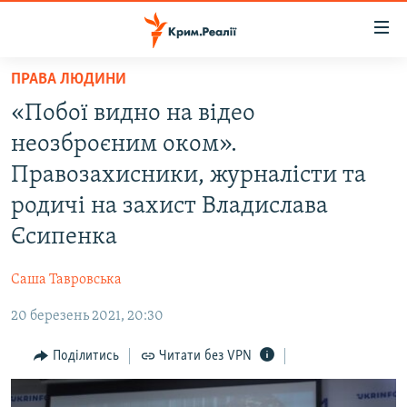
Доступність
посилання
Перейти
ПРАВА ЛЮДИНИ
до
НОВИНИ
«Побої видно на відео
основного
ВОДА.КРИМ
матеріалу
неозброєним оком».
ВІДЕО ТА ФОТО
Перейти
Правозахисники, журналісти та
до
ПОЛІТИКА
родичі на захист Владислава
основної
БЛОГИ
навігації
Єсипенка
Перейти
ПОГЛЯД
до
Саша Тавровська
ІНТЕРВ'Ю
пошуку
20 березень 2021, 20:30
ВСЕ ЗА ДЕНЬ
Поділитись
Читати без VPN
СПЕЦПРОЕКТИ
ЯК ОБІЙТИ БЛОКУВАННЯ
ДЕПОРТАЦІЯ