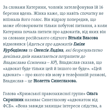
За словами Катерини, чоловік зателефонував їй 16
березня вдень. Жінка каже, що навіть спочатку не
впізнала його голос. Він відразу попередив, що
може обговорювати тільки побутові питання, а коли
Катерина почала питати про адвокатів, від яких він
за словами російського слідчого
Віталія Власова
відмовився (
йдеться про адвокатів
Еміля
Курбедінова
та
Олексія Ладіна
, які безрезультатно
декілька днів намагаються потрапити до
Владислава Єсипенка ‒ КР
), Владислав сказав, що
«адвокат буде тільки цей й іншого не буде». «Цей
адвокат» ‒ про якого вів мову в телефонній розмові,
Владислав ‒ це
Віолетта Синеглазова.
Голова «Кримської правозахисної групи»
Ольга
Скрипник
називає Синеглазову «адвокатом від
ФСБ». «Вона завжди захищає інтереси слідства, а