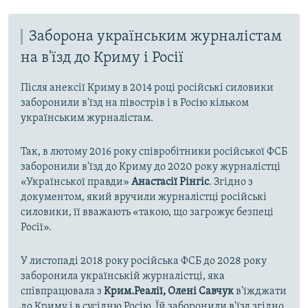
Заборона українським журналістам
на в'їзд до Криму і Росії
Після анексії Криму в 2014 році російські силовики
заборонили в'їзд на півострів і в Росію кільком
українським журналістам.
Так, в лютому 2016 року співробітники російської ФСБ
заборонили в'їзд до Криму до 2020 року журналістці
«Української правди»
Анастасії Рінгіс
. Згідно з
документом, який вручили журналістці російські
силовики, її вважають «такою, що загрожує безпеці
Росії».
У листопаді 2018 року російська ФСБ до 2028 року
заборонила українській журналістці, яка
співпрацювала з
Крим.Реалії, Олені Савчук
в'їжджати
до Криму і в сусідню Росію. Їй заборонили в'їзд згідно