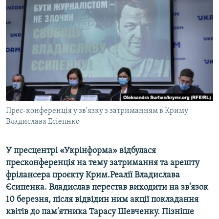
ВІДЕОУРОКИ «ELIFBE»
Русский
СВІДЧЕННЯ ОКУПАЦІЇ
Qırımtatar
УКРАЇНСЬКА ПРОБЛЕМА КРИМУ
ДОЛУЧАЙСЯ!
ІНФОГРАФІКА
Усі сайти RFE/RL
Прес-конференція у зв'язку з затриманням в Криму
Владислава Есіепнко
У пресцентрі «Укрінформа» відбулася
пресконференція на тему затримання та арешту
фрілансера проєкту Крим.Реалії Владислава
Єсипенка. Владислав перестав виходити на зв'язок
10 березня, після відвідин ним акції покладання
квітів до пам'ятника Тарасу Шевченку. Пізніше