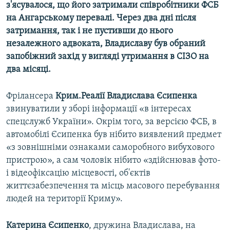
з'ясувалося, що його затримали співробітники ФСБ
на Ангарському перевалі. Через два дні після
затримання, так і не пустивши до нього
незалежного адвоката, Владиславу був обраний
запобіжний захід у вигляді утримання в СІЗО на
два місяці.
Фрілансера
Крим.Реалії Владислава Єсипенка
звинуватили у зборі інформації «в інтересах
спецслужб України». Окрім того, за версією ФСБ, в
автомобілі Єсипенка був нібито виявлений предмет
«з зовнішніми ознаками саморобного вибухового
пристрою», а сам чоловік нібито «здійснював фото-
і відеофіксацію місцевості, об'єктів
життєзабезпечення та місць масового перебування
людей на території Криму».
Катерина Єсипенко
, дружина Владислава, на