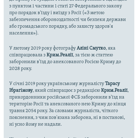
з пунктом 1 частини 1 статі 27 Федерального закону
про порядок в'їзду і виїзду з Росії («З метою
забезпечення обороноздатності чи безпеки держави
або громадського порядку, або захисту здоров'я
населення»).
У лютому 2019 року фотографу
Аліні Смутко
, яка
співпрацювала з
Крим.Реалії
, за тією ж статтею
заборонили в'їзд до анексованого Росією Криму до
2028 року.
У січні 2019 року українському журналісту
Тарасу
Ібрагімову
, який співпрацює з редакцією
Крим.Реалії
,
прикордонники російської ФСБ заборонили в'їзд на
територію Росії та анексованого нею Криму до кінця
травня 2054 року. За словами журналіста, чіткого
пояснення, з чим пов'язана заборона, ні в постанові,
ні усно йому не надали.