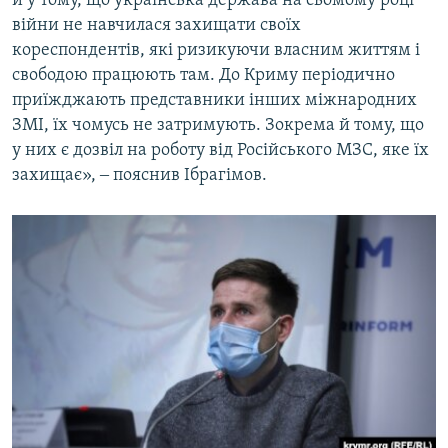
й у тому, що українська держава на сьомому році
війни не навчилася захищати своїх
кореспондентів, які ризикуючи власним життям і
свободою працюють там. До Криму періодично
приїжджають представники інших міжнародних
ЗМІ, їх чомусь не затримують. Зокрема й тому, що
у них є дозвіл на роботу від Російського МЗС, яке їх
захищає», ‒ пояснив Ібрагімов.