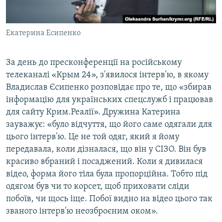
Екатерина Есипенко
За день до пресконференції на російському
телеканалі «Крым 24», з'явилося інтерв'ю, в якому
Владислав Єсипенко розповідає про те, що «збирав
інформацію для українських спецслужб і працював
для сайту Крим.Реалії». Дружина Катерина
зауважує: «було відчуття, що його саме одягали для
цього інтерв'ю. Це не той одяг, який я йому
передавала, коли дізналася, що він у СІЗО. Він був
красиво вбраний і посаджений. Коли я дивилася
відео, форма його тіла була пропорційна. Тобто під
одягом був чи то корсет, щоб приховати сліди
побоїв, чи щось іще. Побої видно на відео цього так
званого інтерв'ю неозброєним оком».