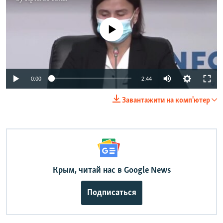
No media source currently available
Auto
0:00
2:44
240p
Завантажити на комп'ютер
360p
Auto
240p
360p
480p
480p
720p
720p
1080p
1080p
Крым, читай нас в Google News
Подписаться