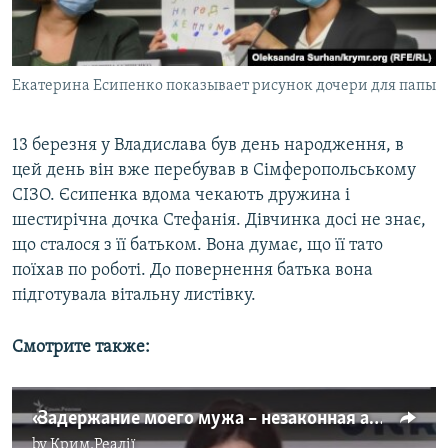
Екатерина Есипенко показывает рисунок дочери для папы
13 березня у Владислава був день народження, в
цей день він вже перебував в Сімферопольському
СІЗО. Єсипенка вдома чекають дружина і
шестирічна дочка Стефанія. Дівчинка досі не знає,
що сталося з її батьком. Вона думає, що її тато
поїхав по роботі. До повернення батька вона
підготувала вітальну листівку.
Смотрите также:
«Задержание моего мужа – незаконная акция» – супруга арестованного в Крыму Владислава Есипенко (видео)
by
Крим.Реалії