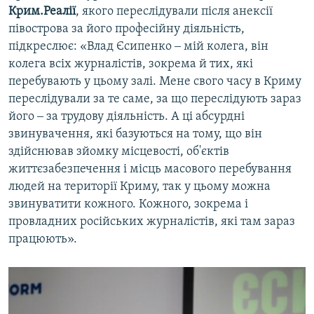
Крим.Реалії
, якого переслідували після анексії
півострова за його професійну діяльність,
підкреслює: «Влад Єсипенко ‒ мій колега, він
колега всіх журналістів, зокрема й тих, які
перебувають у цьому залі. Мене свого часу в Криму
переслідували за те саме, за що переслідують зараз
його ‒ за трудову діяльність. А ці абсурдні
звинувачення, які базуються на тому, що він
здійснював зйомку місцевості, об'єктів
життєзабезпечення і місць масового перебування
людей на території Криму, так у цьому можна
звинуватити кожного. Кожного, зокрема і
провладних російських журналістів, які там зараз
працюють».