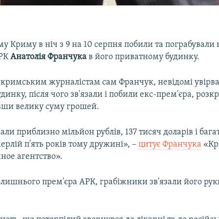
у Криму в ніч з 9 на 10 серпня побили та пограбувал
АРК
Анатолія Франчука
в його приватному будинку.
 кримським журналістам сам Франчук, невідомі увірва
динку, після чого зв'язали і побили екс-прем'єра, розк
вши велику суму грошей.
рали приблизно мільйон рублів, 137 тисяч доларів і бага
рлій п'ять років тому дружині», –
цитує Франчука
«Кр
ое агентство».
лишнього прем'єра АРК, грабіжники зв'язали його руки