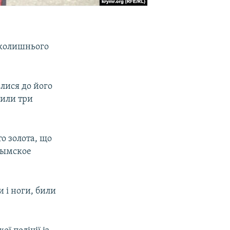
и колишнього
лися до його
рили три
то золота, що
ымское
 і ноги, били