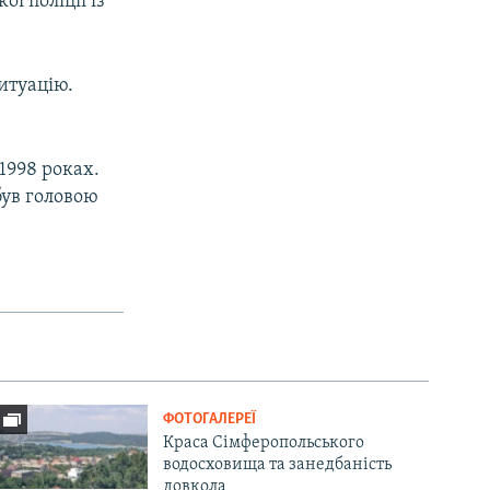
ї поліції із
итуацію.
1998 роках.
був головою
ФОТОГАЛЕРЕЇ
Краса Сімферопольського
водосховища та занедбаність
довкола