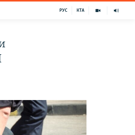
РУС
КТА
и
І