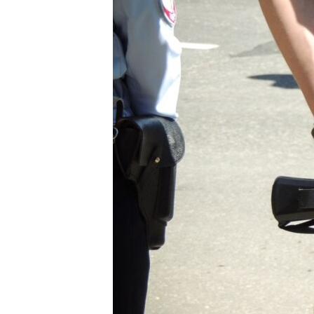
ВІДЕОУРОКИ «ELIFBE»
СВІДЧЕННЯ ОКУПАЦІЇ
УКРАЇНСЬКА ПРОБЛЕМА КРИМУ
ІНФОГРАФІКА