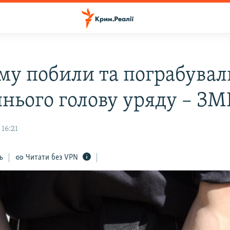
му побили та пограбувал
нього голову уряду – ЗМ
 16:21
ь
Читати без VPN