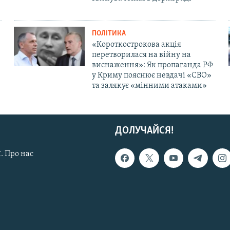
ПОЛІТИКА
«Короткострокова акція
перетворилася на війну на
виснаження»: Як пропаганда РФ
у Криму пояснює невдачі «СВО»
та залякує «мінними атаками»
ДОЛУЧАЙСЯ!
. Про нас