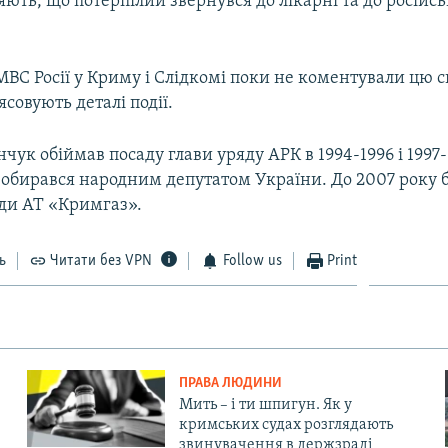
ють, що потерпілий звернувся до лікарні та до російсько
МВС Росії у Криму і Слідкомі поки не коментували цю с
ясовують деталі події.
чук обіймав посаду глави уряду АРК в 1994-1996 і 1997-
н обирався народним депутатом України. До 2007 року 
ади АТ «Кримгаз».
ь
Читати без VPN
Follow us
Print
ПРАВА ЛЮДИНИ
Мить – і ти шпигун. Як у
кримських судах розглядають
звинувачення в держзраді