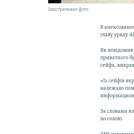
Ілюстративне фото
В анексованом
главу уряду 
Як повідомив
приватного бу
сейфа, викра
«Із сейфів вк
належало поме
информационн
За словами ко
по голові.