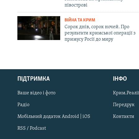
півострові
ВІЙНА ТА КРИМ
Сорок днів, сорок ночей. Про
результати кримської операції з
примусу Росії до миру
Русский
ПІДТРИМКА
ІНФО
Qırımtatar
Ваше відео і фото
Крим.Реалії
ДОЛУЧАЙСЯ!
Радіо
Передрук
Мобільний додаток Android | iOS
Контакти
RSS / Podcast
Усі сайти RFE/RL