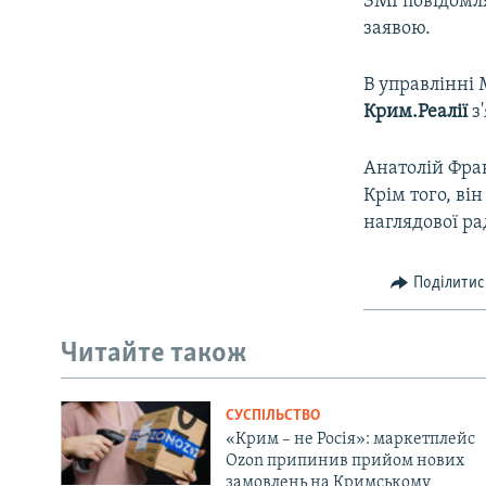
ЗМІ повідомля
заявою.
В управлінні 
Крим.Реалії
з'
Анатолій Фран
Крім того, ві
наглядової р
Поділитис
Читайте також
СУСПІЛЬСТВО
«Крим – не Росія»: маркетплейс
Ozon припинив прийом нових
замовлень на Кримському