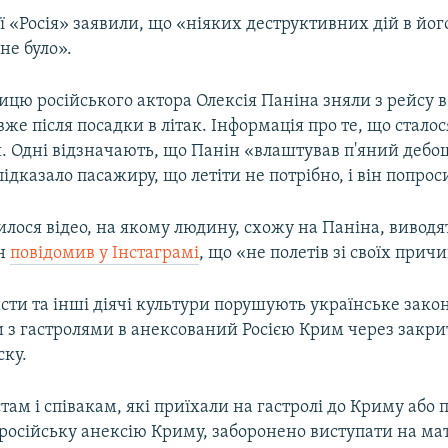
ї «Росія» заявили, що «ніяких деструктивних дій в йо
не було».
ницю російського актора Олексія Паніна зняли з рейсу 
же після посадки в літак. Інформація про те, що сталося
. Одні відзначають, що Панін «влаштував п'яний дебош
підказало пасажиру, що летіти не потрібно, і він попро
илося відео, на якому людину, схожу на Паніна, виводят
ін
повідомив у Інстаграмі
, що «не полетів зі своїх прич
сти та інші діячі культури порушують українське зако
з гастролями в анексований Росією Крим через закри
ску.
ам і співакам, які приїхали на гастролі до Криму або 
російську анексію Криму, заборонено виступати на ма