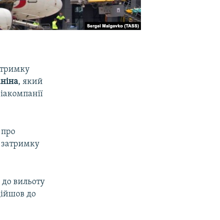
атримку
аніна
, який
віакомпанії
 про
 затримку
 до вильоту
дійшов до