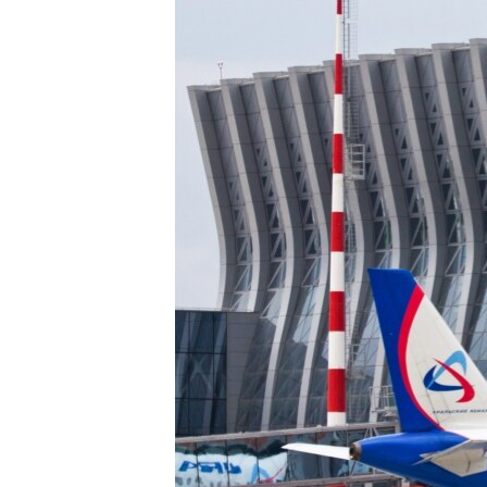
ВІДЕОУРОКИ «ELIFBE»
СВІДЧЕННЯ ОКУПАЦІЇ
УКРАЇНСЬКА ПРОБЛЕМА КРИМУ
ІНФОГРАФІКА