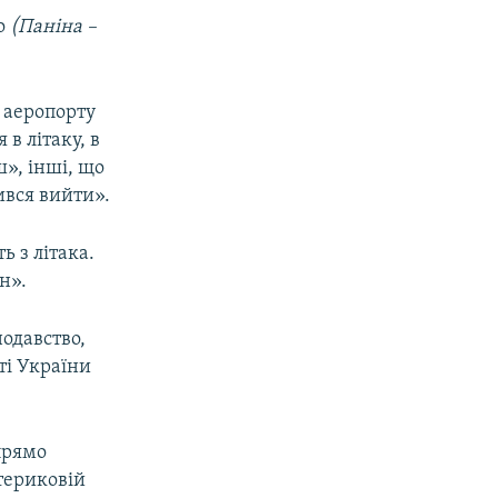
го
(Паніна –
в аеропорту
 в літаку, в
», інші, що
сився вийти».
ь з літака.
ин».
нодавство,
ті України
прямо
териковій