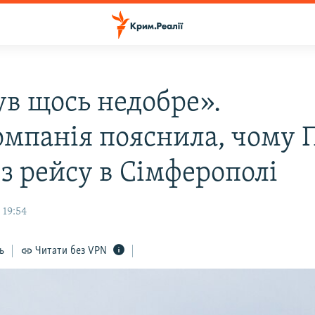
ув щось недобре».
омпанія пояснила, чому 
з рейсу в Сімферополі
 19:54
ь
Читати без VPN