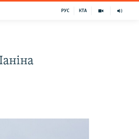
РУС
КТА
Паніна