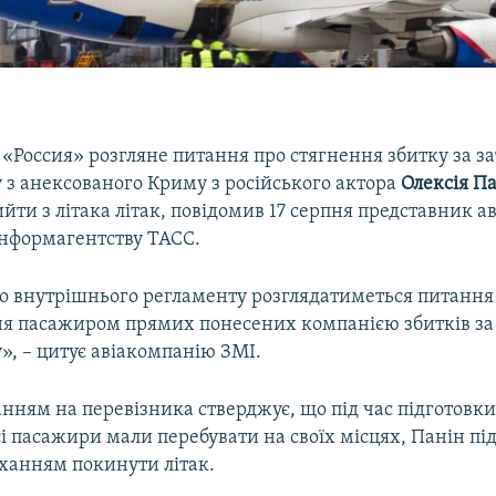
 «Россия» розгляне питання про стягнення збитку за з
 з анексованого Криму з російського актора
Олексія П
йти з літака літак, повідомив 17 серпня представник а
інформагентству ТАСС.
до внутрішнього регламенту розглядатиметься питання
я пасажиром прямих понесених компанією збитків за
», – цитує авіакомпанію ЗМІ.
нням на перевізника стверджує, що під час підготовки
сі пасажири мали перебувати на своїх місцях, Панін пі
оханням покинути літак.