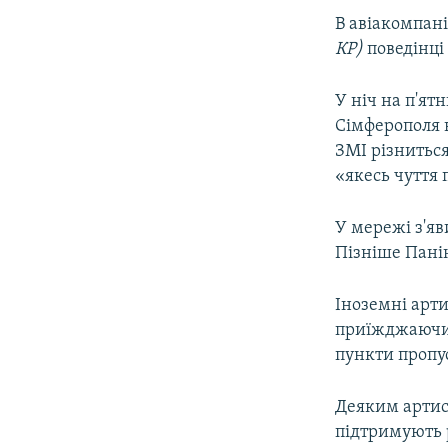
В авіакомпані
КР)
поведінці 
У ніч на п'ят
Сімферополя в
ЗМІ різниться
«якесь чуття 
У мережі з'яв
Пізніше Пан
Іноземні арти
приїжджаючи 
пункти пропу
Деяким артист
підтримують 