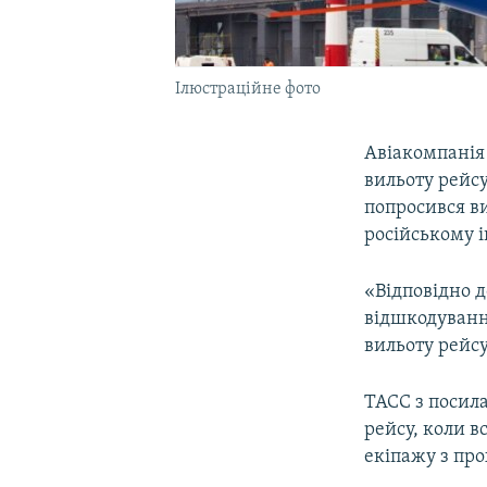
Ілюстраційне фото
Авіакомпанія
вильоту рейсу
попросився ви
російському 
«Відповідно 
відшкодуванн
вильоту рейсу
ТАСС з посила
рейсу, коли в
екіпажу з пр