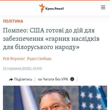
Доступність
посилання
Перейти
ПОЛІТИКА
до
НОВИНИ
Помпео: США готові до дій для
основного
ВОДА.КРИМ
матеріалу
забезпечення «гарних наслідків
ВІДЕО ТА ФОТО
Перейти
для білоруського народу»
до
ПОЛІТИКА
основної
Рей Ферлонґ
Радіо Свобода
БЛОГИ
навігації
Перейти
13 серпень 2020, 19:00
ПОГЛЯД
до
ІНТЕРВ'Ю
Поділитись
Читати без VPN
пошуку
ВСЕ ЗА ДЕНЬ
СПЕЦПРОЕКТИ
ЯК ОБІЙТИ БЛОКУВАННЯ
ДЕПОРТАЦІЯ