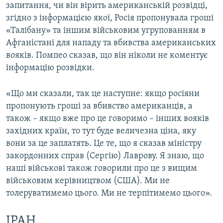
запитання, чи він вірить американській розвідці,
згідно з інформацією якої, Росія пропонувала гроші
«Талібану» та іншим військовим угрупованням в
Афганістані для нападу та вбивства американських
вояків. Помпео сказав, що він ніколи не коментує
інформацію розвідки.
«Що ми сказали, так це наступне: якщо росіяни
пропонують гроші за вбивство американців, а
також – якщо вже про це говоримо – інших вояків
західних країн, то тут буде величезна ціна, яку
вони за це заплатять. Це те, що я сказав міністру
закордонних справ (Сергію) Лаврову. Я знаю, що
наші військові також говорили про це з вищим
військовим керівництвом (США). Ми не
толеруватимемо цього. Ми не терпітимемо цього».
ІРАН