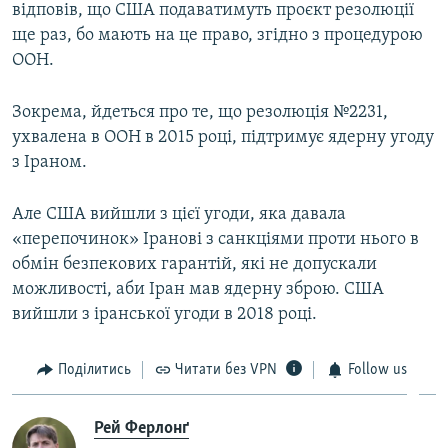
відповів, що США подаватимуть проєкт резолюції
ще раз, бо мають на це право, згідно з процедурою
ООН.
Зокрема, йдеться про те, що резолюція №2231,
ухвалена в ООН в 2015 році, підтримує ядерну угоду
з Іраном.
Але США вийшли з цієї угоди, яка давала
«перепочинок» Іранові з санкціями проти нього в
обмін безпекових гарантій, які не допускали
можливості, аби Іран мав ядерну зброю. США
вийшли з іранської угоди в 2018 році.
Поділитись
Читати без VPN
Follow us
Рей Ферлонґ