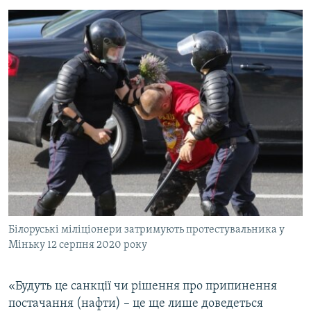
Білоруські міліціонери затримують протестувальника у
Міньку 12 серпня 2020 року
«Будуть це санкції чи рішення про припинення
постачання (нафти) – це ще лише доведеться