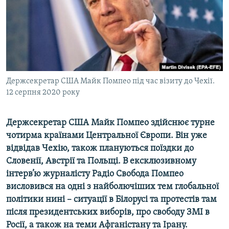
ВІДЕОУРОКИ «ELIFBE»
Русский
СВІДЧЕННЯ ОКУПАЦІЇ
Qırımtatar
УКРАЇНСЬКА ПРОБЛЕМА КРИМУ
ДОЛУЧАЙСЯ!
ІНФОГРАФІКА
Держсекретар США Майк Помпео під час візиту до Чехії.
12 серпня 2020 року
Усі сайти RFE/RL
Держсекретар США Майк Помпео здійснює турне
чотирма країнами Центральної Європи. Він уже
відвідав Чехію, також плануються поїздки до
Словенії, Австрії та Польщі. В ексклюзивному
інтерв’ю журналісту Радіо Свобода Помпео
висловився на одні з найболючіших тем глобальної
політики нині – ситуації в Білорусі та протестів там
після президентських виборів, про свободу ЗМІ в
Росії, а також на теми Афганістану та Ірану.