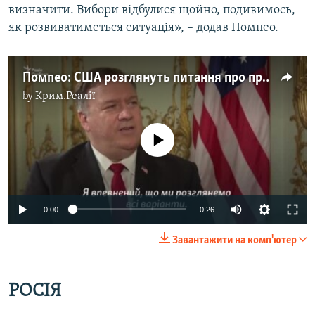
визначити. Вибори відбулися щойно, подивимось,
як розвиватиметься ситуація», – додав Помпео.
Помпео: США розглянуть питання про припинення поставок нафти до Білорусі (відео)
by
Крим.Реалії
No media source currently available
Auto
0:00
0:26
240p
Завантажити на комп'ютер
360p
Auto
240p
360p
480p
480p
РОСІЯ
720p
720p
1080p