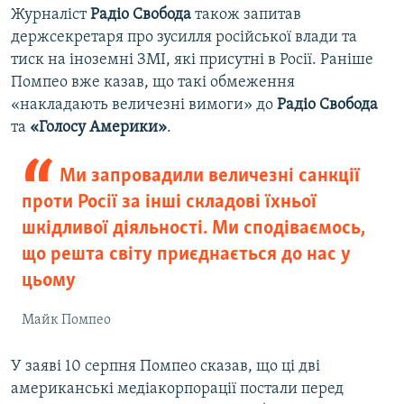
Журналіст
Радіо Свобода
також запитав
1080p
держсекретаря про зусилля російської влади та
тиск на іноземні ЗМІ, які присутні в Росії. Раніше
Помпео вже казав, що такі обмеження
«накладають величезні вимоги» до
Радіо Свобода
та
«Голосу Америки»
.
Ми запровадили величезні санкції
проти Росії за інші складові їхньої
шкідливої діяльності. Ми сподіваємось,
що решта світу приєднається до нас у
цьому
Майк Помпео
У заяві 10 серпня Помпео сказав, що ці дві
американські медіакорпорації постали перед