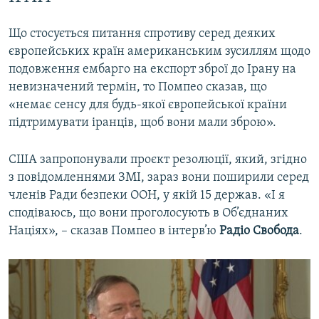
Що стосується питання спротиву серед деяких
європейських країн американським зусиллям щодо
подовження ембарго на експорт зброї до Ірану на
невизначений термін, то Помпео сказав, що
«немає сенсу для будь-якої європейської країни
підтримувати іранців, щоб вони мали зброю».
США запропонували проєкт резолюції, який, згідно
з повідомленнями ЗМІ, зараз вони поширили серед
членів Ради безпеки ООН, у якій 15 держав. «І я
сподіваюсь, що вони проголосують в Об’єднаних
Націях», – сказав Помпео в інтерв’ю
Радіо Свобода
.