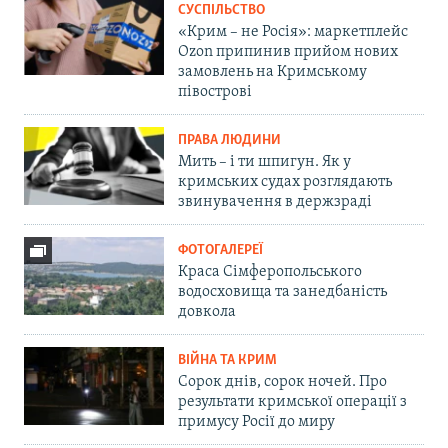
СУСПІЛЬСТВО
«Крим – не Росія»: маркетплейс
Ozon припинив прийом нових
замовлень на Кримському
півострові
ПРАВА ЛЮДИНИ
Мить – і ти шпигун. Як у
кримських судах розглядають
звинувачення в держзраді
ФОТОГАЛЕРЕЇ
Краса Сімферопольського
водосховища та занедбаність
довкола
ВІЙНА ТА КРИМ
Сорок днів, сорок ночей. Про
результати кримської операції з
примусу Росії до миру