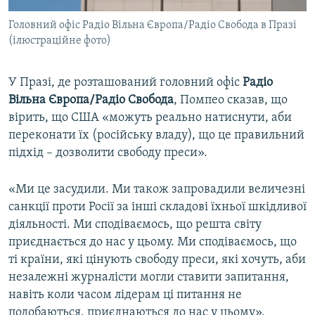
Головний офіс Радіо Вільна Європа/Радіо Свобода в Празі
(ілюстраційне фото)
У Празі, де розташований головний офіс
Радіо
Вільна Європа/Радіо Свобода
, Помпео сказав, що
вірить, що США «можуть реально натиснути, аби
переконати їх (російську владу), що це правильний
підхід – дозволити свободу преси».
«Ми це засудили. Ми також запровадили величезні
санкції проти Росії за інші складові їхньої шкідливої
діяльності. Ми сподіваємось, що решта світу
приєднається до нас у цьому. Ми сподіваємось, що
ті країни, які цінують свободу преси, які хочуть, аби
незалежні журналісти могли ставити запитання,
навіть коли часом лідерам ці питання не
подобаються, приєднаються до нас у цьому».