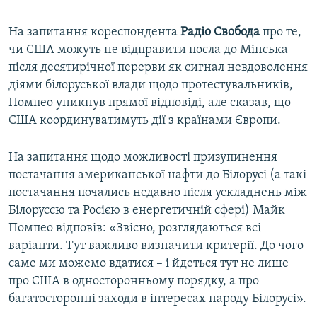
На запитання кореспондента
Радіо Свобода
про те,
чи США можуть не відправити посла до Мінська
після десятирічної перерви як сигнал невдоволення
діями білоруської влади щодо протестувальників,
Помпео уникнув прямої відповіді, але сказав, що
США координуватимуть дії з країнами Європи.
На запитання щодо можливості призупинення
постачання американської нафти до Білорусі (а такі
постачання почались недавно після ускладнень між
Білоруссю та Росією в енергетичній сфері) Майк
Помпео відповів: «Звісно, розглядаються всі
варіанти. Тут важливо визначити критерії. До чого
саме ми можемо вдатися – і йдеться тут не лише
про США в односторонньому порядку, а про
багатосторонні заходи в інтересах народу Білорусі».