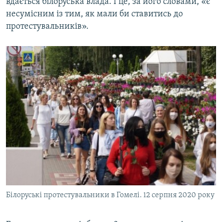
вдається білоруська влада. І це, за його словами, «є
несумісним із тим, як мали би ставитись до
протестувальників».
Білоруські протестувальники в Гомелі. 12 серпня 2020 року