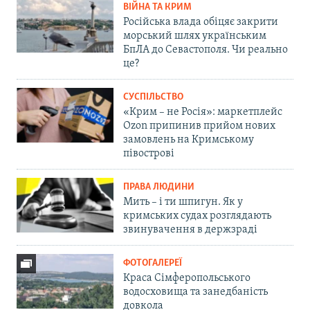
ВІЙНА ТА КРИМ
Російська влада обіцяє закрити
морський шлях українським
БпЛА до Севастополя. Чи реально
це?
СУСПІЛЬСТВО
«Крим – не Росія»: маркетплейс
Ozon припинив прийом нових
замовлень на Кримському
півострові
ПРАВА ЛЮДИНИ
Мить – і ти шпигун. Як у
кримських судах розглядають
звинувачення в держзраді
ФОТОГАЛЕРЕЇ
Краса Сімферопольського
водосховища та занедбаність
довкола