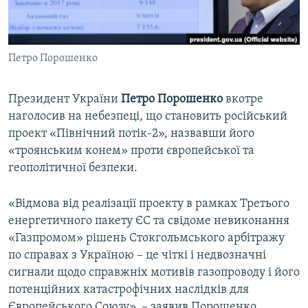
ВІДЕОУРОКИ «ELIFBE»
Русский
СВІДЧЕННЯ ОКУПАЦІЇ
Qırımtatar
Петро Порошенко
УКРАЇНСЬКА ПРОБЛЕМА КРИМУ
ДОЛУЧАЙСЯ!
ІНФОГРАФІКА
Президент України
Петро Порошенко
вкотре
наголосив на небезпеці, що становить російський
проект «Північний потік-2», назвавши його
Усі сайти RFE/RL
«троянським конем» проти європейської та
геополітичної безпеки.
«Відмова від реалізації проекту в рамках Третього
енергетичного пакету ЄС та свідоме невиконання
«Газпромом» рішень Стокгольмського арбітражу
по справах з Україною – це чіткі і недвозначні
сигнали щодо справжніх мотивів газопроводу і його
потенційних катастрофічних наслідків для
Європейського Союзу», – заявив Порошенко.