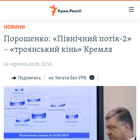
Доступність
посилання
Перейти
НОВИНИ
до
НОВИНИ
Порошенко: «Північний потік-2»
основного
ВОДА.КРИМ
матеріалу
– «троянський кінь» Кремля
ВІДЕО ТА ФОТО
Перейти
до
10 серпень 2018, 12:55
ПОЛІТИКА
основної
БЛОГИ
Поділитись
Читати без VPN
навігації
Перейти
ПОГЛЯД
до
ІНТЕРВ'Ю
пошуку
ВСЕ ЗА ДЕНЬ
СПЕЦПРОЕКТИ
ЯК ОБІЙТИ БЛОКУВАННЯ
ДЕПОРТАЦІЯ