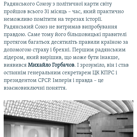
Радянського Союзу з політичної карти світу
пройшов всього 31 місяць – час, який практично
неможливо помітити на терезах історії.
Радянський Союз не витримав випробування
правдою. Саме тому його більшовицькі правителі
протягом багатьох десятиліть правили країною за
допомогою страху і брехні. Першим радянським
лідером, який вирішив, що може бути інакше,
виявився
Михайло Горбачов
. І зрозуміло, він і став
останнім генеральним секретарем ЦК КПРС і
президентом СРСР. Імперія і правда – це
взаємовиключні поняття.