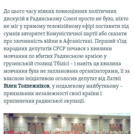
До цього часу ніяких повноцінних політичних
дискусій в Радянському Союзі просто не було, ніхто
не міг у прямому телевізійному ефірі поставити під
сумнів авторитет Комуністичної партії або сказати
про злочинність війни в Афганістані. Перший з'їзд
народних депутатів СРСР почався з хвилини
мовчання по вбитих Радянською армією у
грузинській столиці Тбілісі – і навіть ця хвилина
мовчання була не запланована організаторами, її за
власною ініціативою оголосив депутат від Латвії
Вілен Толпежніков
, у недалекому майбутньому –
прихильник незалежності своєї країни і
припинення радянської окупації.