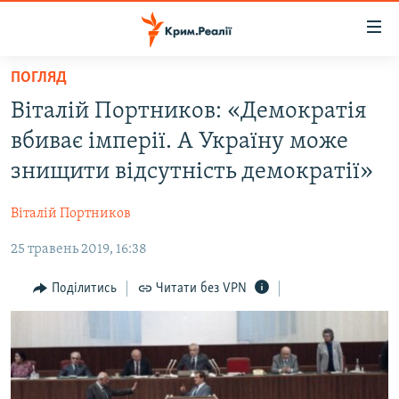
Доступність
посилання
Перейти
ПОГЛЯД
до
НОВИНИ
Віталій Портников: «Демократія
основного
ВОДА.КРИМ
матеріалу
вбиває імперії. А Україну може
ВІДЕО ТА ФОТО
Перейти
знищити відсутність демократії»
до
ПОЛІТИКА
основної
Віталій Портников
БЛОГИ
навігації
Перейти
25 травень 2019, 16:38
ПОГЛЯД
до
ІНТЕРВ'Ю
Поділитись
Читати без VPN
пошуку
ВСЕ ЗА ДЕНЬ
СПЕЦПРОЕКТИ
ЯК ОБІЙТИ БЛОКУВАННЯ
ДЕПОРТАЦІЯ