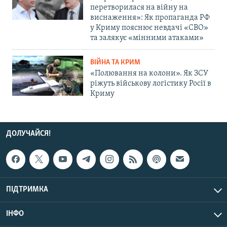
перетворилася на війну на
виснаження»: Як пропаганда РФ
у Криму пояснює невдачі «СВО»
та залякує «мінними атаками»
ВІЙНА ТА КРИМ
«Полювання на колони». Як ЗСУ
ріжуть військову логістику Росії в
Криму
ДОЛУЧАЙСЯ!
ПІДТРИМКА
ІНФО