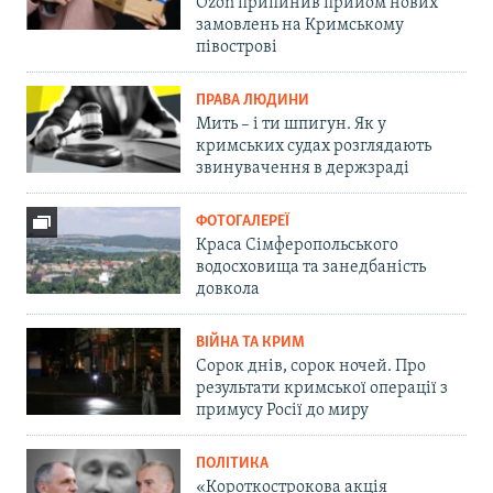
Ozon припинив прийом нових
замовлень на Кримському
півострові
ПРАВА ЛЮДИНИ
Мить – і ти шпигун. Як у
кримських судах розглядають
звинувачення в держзраді
ФОТОГАЛЕРЕЇ
Краса Сімферопольського
водосховища та занедбаність
довкола
ВІЙНА ТА КРИМ
Сорок днів, сорок ночей. Про
результати кримської операції з
примусу Росії до миру
ПОЛІТИКА
«Короткострокова акція