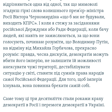
відрізняються одна від одної, так що мимоволі
згадуєш гіркі слова колишнього прем'єр-міністра
Росії Віктора Черномирдіна «що б ми не будували,
виходить КПРС». І коли я стежу за засіданнями
російської Держдуми або Ради Федерації, коли бачу
людей, які навіть не замислюються, за що вони
голосують, починаю розуміти, що Володимир Путін,
на відміну від Михайла Горбачова, прекрасно
розуміє: правда, чесна дискусія, демократія можуть
вбити його імперію, не залишити їй можливості
анексувати чужі території, дестабілізувати
ситуацію у світі, ставити під сумнів права народів
самої Російської Федерації. Для того, щоб імперія
існувала, вона повинна брехати самій собі.
Саме тому ці три десятиліття стали роками краху
демократії в Росії і перемоги демократії в Україні.