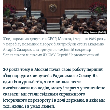
ВІДЕОУРОКИ «ELIFBE»
Русский
СВІДЧЕННЯ ОКУПАЦІЇ
Qırımtatar
УКРАЇНСЬКА ПРОБЛЕМА КРИМУ
ДОЛУЧАЙСЯ!
ІНФОГРАФІКА
З’їзд народних депутатів СРСР, Москва, 1 червня 1989 року.
У перебігу полеміки ліворуч біля трибуни стоїть академік
Андрій Сахаров, а за трибуною тодішній секретар
Усі сайти RFE/RL
Черкаського міському ЛКСМУ Сергій Червонописький
30 років тому в Москві почав свою роботу перший
з'їзд народних депутатів Радянського Союзу. Як
один із журналістів, яким випала честь
висвітлювати цю подію, можу і зараз з упевненістю
сказати: ми стали свідками справжнього
історичного перевороту і в долі держави, в якій ми
тоді жили, і в умах людей.