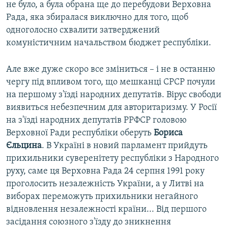
не було, а була обрана ще до перебудови Верховна
Рада, яка збиралася виключно для того, щоб
одноголосно схвалити затверджений
комуністичним начальством бюджет республіки.
Але вже дуже скоро все зміниться – і не в останню
чергу під впливом того, що мешканці СРСР почули
на першому з'їзді народних депутатів. Вірус свободи
виявиться небезпечним для авторитаризму. У Росії
на з'їзді народних депутатів РРФСР головою
Верховної Ради республіки оберуть
Бориса
Єльцина
. В Україні в новий парламент прийдуть
прихильники суверенітету республіки з Народного
руху, саме ця Верховна Рада 24 серпня 1991 року
проголосить незалежність України, а у Литві на
виборах переможуть прихильники негайного
відновлення незалежності країни... Від першого
засідання союзного з'їзду до зникнення