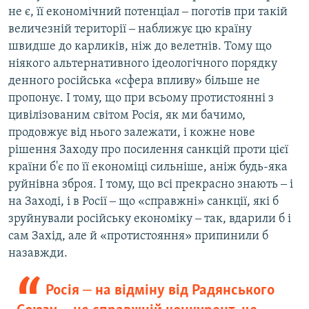
не є, її економічний потенціал ‒ поготів при такій
величезній території ‒ наближує цю країну
швидше до карликів, ніж до велетнів. Тому що
ніякого альтернативного ідеологічного порядку
денного російська «сфера впливу» більше не
пропонує. І тому, що при всьому протистоянні з
цивілізованим світом Росія, як ми бачимо,
продовжує від нього залежати, і кожне нове
рішення Заходу про посилення санкцій проти цієї
країни б'є по її економіці сильніше, аніж будь-яка
руйнівна зброя. І тому, що всі прекрасно знають ‒ і
на Заході, і в Росії ‒ що «справжні» санкції, які б
зруйнували російську економіку ‒ так, вдарили б і
сам Захід, але й «протистояння» припинили б
назавжди.
Росія ‒ на відміну від Радянського