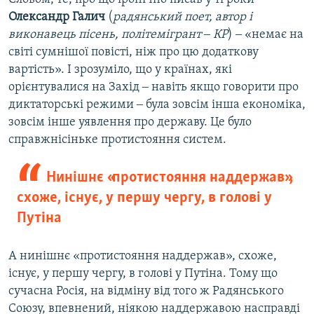
Олександр Галич
(
радянський поет, автор і
виконавець пісень, політемігрант ‒ КР
) ‒ «немає на
світі сумнішої повісті, ніж про цю додаткову
вартість». І зрозуміло, що у країнах, які
орієнтувалися на Захід ‒ навіть якщо говорити про
диктаторські режими ‒ була зовсім інша економіка,
зовсім інше уявлення про державу. Це було
справжнісіньке протистояння систем.
Нинішнє «протистояння наддержав»,
схоже, існує, у першу чергу, в голові у
Путіна
А нинішнє «протистояння наддержав», схоже,
існує, у першу чергу, в голові у Путіна. Тому що
сучасна Росія, на відміну від того ж Радянського
Союзу, впевнений, ніякою наддержавою насправді