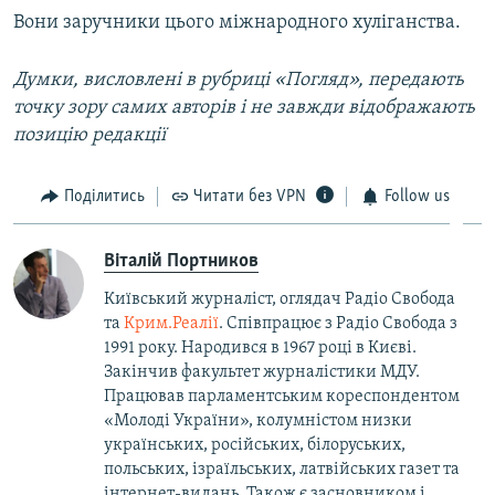
Вони заручники цього міжнародного хуліганства.
Думки, висловлені в рубриці «Погляд», передають
точку зору самих авторів і не завжди відображають
позицію редакції
Поділитись
Читати без VPN
Follow us
Віталій Портников
Київський журналіст, оглядач Радіо Свобода
та
Крим.Реалії
. Співпрацює з Радіо Свобода з
1991 року. Народився в 1967 році в Києві.
Закінчив факультет журналістики МДУ.
Працював парламентським кореспондентом
«Молоді України», колумністом низки
українських, російських, білоруських,
польських, ізраїльських, латвійських газет та
інтернет-видань. Також є засновником і