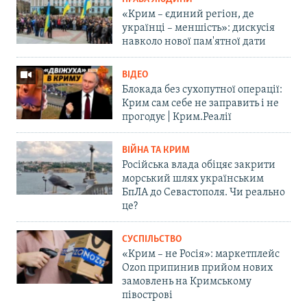
«Крим – єдиний регіон, де
українці – меншість»: дискусія
навколо нової пам'ятної дати
ВІДЕО
Блокада без сухопутної операції:
Крим сам себе не заправить і не
прогодує | Крим.Реалії
ВІЙНА ТА КРИМ
Російська влада обіцяє закрити
морський шлях українським
БпЛА до Севастополя. Чи реально
це?
СУСПІЛЬСТВО
«Крим – не Росія»: маркетплейс
Ozon припинив прийом нових
замовлень на Кримському
півострові