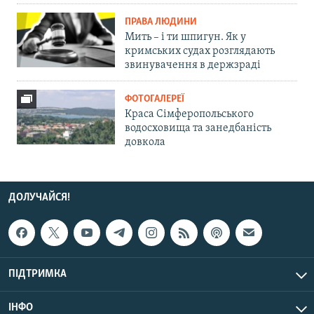
ПРАВА ЛЮДИНИ
Мить – і ти шпигун. Як у
кримських судах розглядають
звинувачення в держзраді
ФОТОГАЛЕРЕЇ
Краса Сімферопольського
водосховища та занедбаність
довкола
ДОЛУЧАЙСЯ!
ПІДТРИМКА
ІНФО