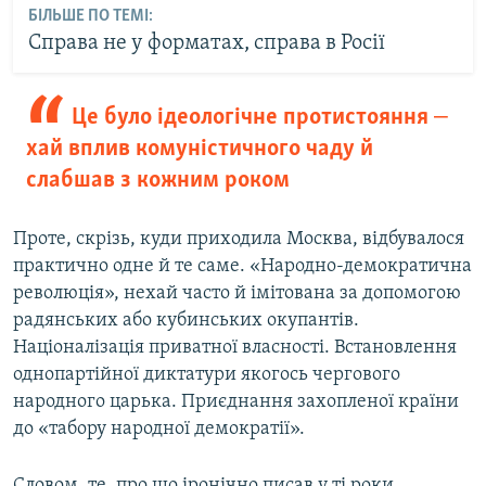
БІЛЬШЕ ПО ТЕМІ:
Справа не у форматах, справа в Росії
Це було ідеологічне протистояння ‒
хай вплив комуністичного чаду й
слабшав з кожним роком
Проте, скрізь, куди приходила Москва, відбувалося
практично одне й те саме. «Народно-демократична
революція», нехай часто й імітована за допомогою
радянських або кубинських окупантів.
Націоналізація приватної власності. Встановлення
однопартійної диктатури якогось чергового
народного царька. Приєднання захопленої країни
до «табору народної демократії».
Словом, те, про що іронічно писав у ті роки