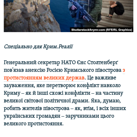
ВІДЕОУРОКИ «ELIFBE»
Русский
СВІДЧЕННЯ ОКУПАЦІЇ
Qırımtatar
УКРАЇНСЬКА ПРОБЛЕМА КРИМУ
ДОЛУЧАЙСЯ!
ІНФОГРАФІКА
Спеціально для Крим.Реалії
Генеральний секретар НАТО Єнс Столтенберґ
Усі сайти RFE/RL
пов'язав анексію Росією Кримського півострова
з
протистоянням великих держав
. Це важливе
зауваження, яке перетворює конфлікт навколо
Криму ‒ як й інші схожі конфлікти ‒ на частину
великої світової політичної драми. Яка, думаю,
робить жителів півострова ‒ як, втім, і всіх інших
українських громадян ‒ заручниками цього
великого протистояння.