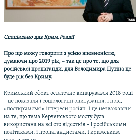
ВІДЕОУРОКИ «ELIFBE»
Русский
СВІДЧЕННЯ ОКУПАЦІЇ
Qırımtatar
УКРАЇНСЬКА ПРОБЛЕМА КРИМУ
Спеціально для Крим.Реалії
ДОЛУЧАЙСЯ!
ІНФОГРАФІКА
Про що можу говорити з усією впевненістю,
думаючи про 2019 рік, –​ так це про те, що для
Усі сайти RFE/RL
російської пропаганди, для Володимира Путіна це
буде рік без Криму.
Кримський ефект остаточно випарувався 2018 році
– це показали і соціологічні опитування, і нові,
«посткримські» інтереси росіян. І це незважаючи
на те, що тема Керченського мосту була
використана на всі сто відсотків – і російськими
політиками, і пропагандистами, і кримським