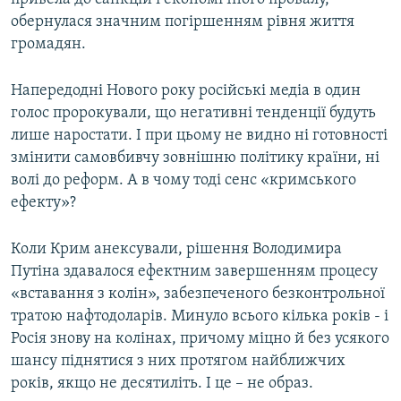
обернулася значним погіршенням рівня життя
громадян.
Напередодні Нового року російські медіа в один
голос пророкували, що негативні тенденції будуть
лише наростати. І при цьому не видно ні готовності
змінити самовбивчу зовнішню політику країни, ні
волі до реформ. А в чому тоді сенс «кримського
ефекту»?
Коли Крим анексували, рішення Володимира
Путіна здавалося ефектним завершенням процесу
«вставання з колін», забезпеченого безконтрольної
тратою нафтодоларів. Минуло всього кілька років - і
Росія знову на колінах, причому міцно й без усякого
шансу піднятися з них протягом найближчих
років, якщо не десятиліть. І це – не образ.