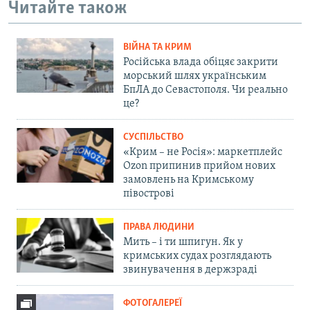
Читайте також
ВІЙНА ТА КРИМ
Російська влада обіцяє закрити
морський шлях українським
БпЛА до Севастополя. Чи реально
це?
СУСПІЛЬСТВО
«Крим – не Росія»: маркетплейс
Ozon припинив прийом нових
замовлень на Кримському
півострові
ПРАВА ЛЮДИНИ
Мить – і ти шпигун. Як у
кримських судах розглядають
звинувачення в держзраді
ФОТОГАЛЕРЕЇ