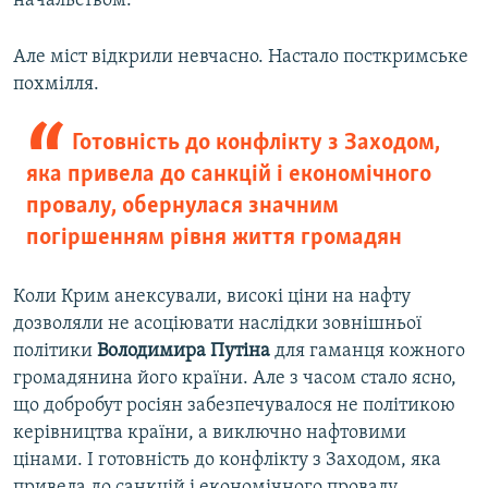
начальством.
Але міст відкрили невчасно. Настало посткримське
похмілля.
Готовність до конфлікту з Заходом,
яка привела до санкцій і економічного
провалу, обернулася значним
погіршенням рівня життя громадян
Коли Крим анексували, високі ціни на нафту
дозволяли не асоціювати наслідки зовнішньої
політики
Володимира Путіна
для гаманця кожного
громадянина його країни. Але з часом стало ясно,
що добробут росіян забезпечувалося не політикою
керівництва країни, а виключно нафтовими
цінами. І готовність до конфлікту з Заходом, яка
привела до санкцій і економічного провалу,