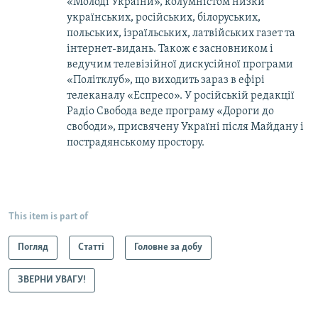
«Молоді України», колумністом низки
українських, російських, білоруських,
польських, ізраїльських, латвійських газет та
інтернет-видань. Також є засновником і
ведучим телевізійної дискусійної програми
«Політклуб», що виходить зараз в ефірі
телеканалу «Еспресо». У російській редакції
Радіо Свобода веде програму «Дороги до
свободи», присвячену Україні після Майдану і
пострадянському простору.
This item is part of
Погляд
Статті
Головне за добу
ЗВЕРНИ УВАГУ!