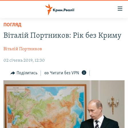
Доступність
посилання
Перейти
ПОГЛЯД
до
НОВИНИ
Віталій Портников: Рік без Криму
основного
ВОДА.КРИМ
матеріалу
Віталій Портников
ВІДЕО ТА ФОТО
Перейти
до
02 січень 2019, 12:30
ПОЛІТИКА
основної
БЛОГИ
навігації
Поділитись
Читати без VPN
Перейти
ПОГЛЯД
до
ІНТЕРВ'Ю
пошуку
ВСЕ ЗА ДЕНЬ
СПЕЦПРОЕКТИ
ЯК ОБІЙТИ БЛОКУВАННЯ
ДЕПОРТАЦІЯ