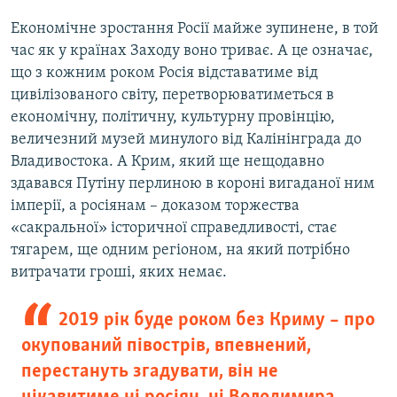
Економічне зростання Росії майже зупинене, в той
час як у країнах Заходу воно триває. А це означає,
що з кожним роком Росія відставатиме від
цивілізованого світу, перетворюватиметься в
економічну, політичну, культурну провінцію,
величезний музей минулого від Калінінграда до
Владивостока. А Крим, який ще нещодавно
здавався Путіну перлиною в короні вигаданої ним
імперії, а росіянам – доказом торжества
«сакральної» історичної справедливості, стає
тягарем, ще одним регіоном, на який потрібно
витрачати гроші, яких немає.
2019 рік буде роком без Криму – про
окупований півострів, впевнений,
перестануть згадувати, він не