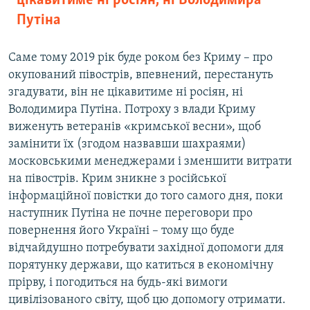
цікавитиме ні росіян, ні Володимира
Путіна
Саме тому 2019 рік буде роком без Криму – про
окупований півострів, впевнений, перестануть
згадувати, він не цікавитиме ні росіян, ні
Володимира Путіна. Потроху з влади Криму
виженуть ветеранів «кримської весни», щоб
замінити їх (згодом назвавши шахраями)
московськими менеджерами і зменшити витрати
на півострів. Крим зникне з російської
інформаційної повістки до того самого дня, поки
наступник Путіна не почне переговори про
повернення його Україні – тому що буде
відчайдушно потребувати західної допомоги для
порятунку держави, що катиться в економічну
прірву, і погодиться на будь-які вимоги
цивілізованого світу, щоб цю допомогу отримати.