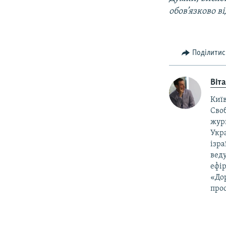
обов’язково 
Поділитис
Віт
Київ
Своб
жур
Укра
ізра
веду
ефір
«Дор
прос