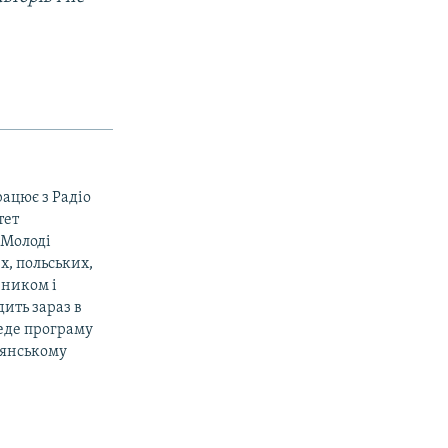
рацює з Радіо
тет
«Молоді
х, польських,
вником і
ить зараз в
веде програму
дянському