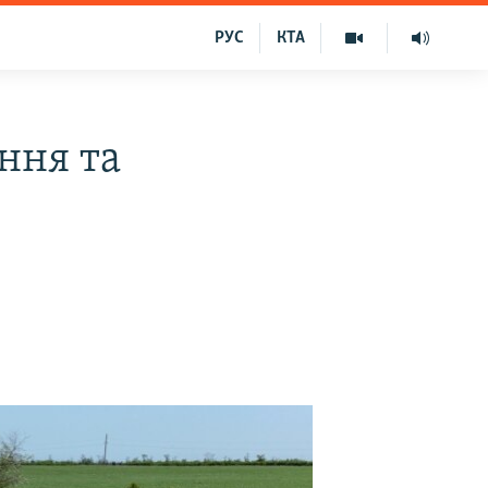
РУС
КТА
ння та