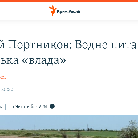
ій Портников: Водне пита
ька «влада»
ков
, 20:30
ь
Читати без VPN