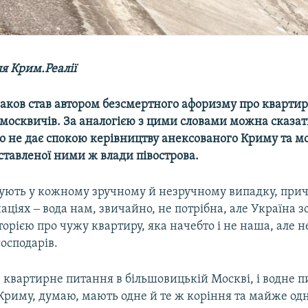
я Крим.Реалії
аков став автором безсмертного афоризму про кварти
 москвичів. За аналогією з цими словами можна сказат
о не дає спокою керівництву анексованого Криму та 
ставленої ними ж влади півострова.
дують у кожному зручному й незручному випадку, прич
аціях ‒ вода нам, звичайно, не потрібна, але Україна з
історією про чужу квартиру, яка начебто і не наша, але 
господарів.
І квартирне питання в більшовицькій Москві, і водне п
Криму, думаю, мають одне й те ж коріння та майже одн