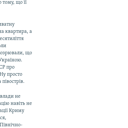
 тому, що її
иватну
на квартира, а
есятиліття
оли
дозрювали, що
 Україною.
РСР про
 Ну просто
 півострів.
 влади не
цію навіть не
ації Криму
ся,
 Північно-