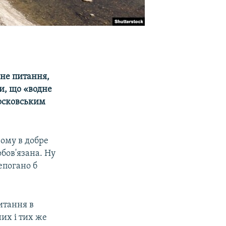
рне питання,
и, що «водне
московським
ому в добре
обов'язана. Ну
непогано б
итання в
их і тих же