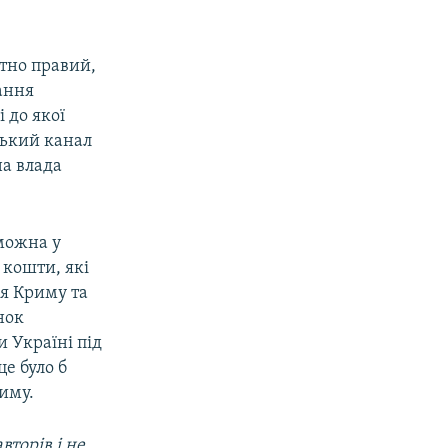
тно правий,
ання
 до якої
ський канал
на влада
можна у
 кошти, які
я Криму та
нок
и Україні під
е було б
риму.
вторів і не