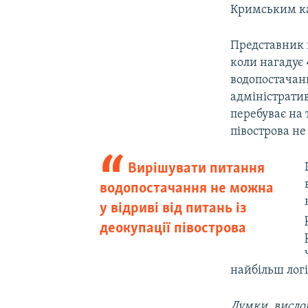
Кримським к
Представник 
коли нагадує 
водопостачанн
адміністрати
перебуває на т
півострова не
Вирішувати питання
водопостачання не можна
у відриві від питань із
деокупації півострова
найбільш логіч
Думки, вислов