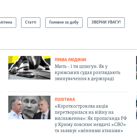
літика
Статті
Головне за добу
ЗВЕРНИ УВАГУ!
ПРАВА ЛЮДИНИ
Мить – і ти шпигун. Як у
кримських судах розглядають
звинувачення в держзраді
ПОЛІТИКА
«Короткострокова акція
перетворилася на війну на
виснаження»: Як пропаганда РФ
у Криму пояснює невдачі «СВО»
та залякує «мінними атаками»