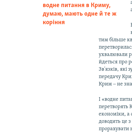
водне питання в Криму,
думаю, мають одне й те ж
коріння
тим більше кв
перетворилася
ухвалювали рі
йдеться про р
Зв'язків, які
передачу Крим
Крим ‒ не зна
І «водне пита
перетворять 
економіки, а
доводить це з
прорахувати 