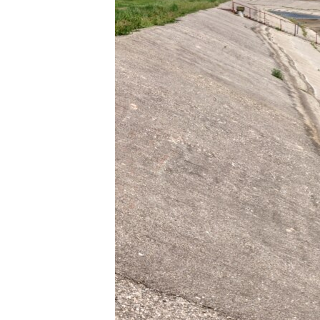
ВІДЕОУРОКИ «ELIFBE»
СВІДЧЕННЯ ОКУПАЦІЇ
УКРАЇНСЬКА ПРОБЛЕМА КРИМУ
ІНФОГРАФІКА