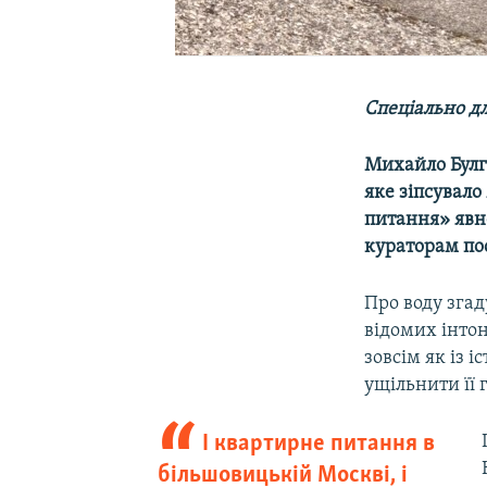
Спеціально дл
Михайло Булг
яке зіпсувало
питання» явн
кураторам по
Про воду зга
відомих інтон
зовсім як із 
ущільнити її 
І квартирне питання в
більшовицькій Москві, і