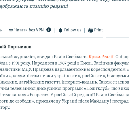
відображають позицію редакці
ь
Читати без VPN
Follow us
Print
алій Портников
ський журналіст, оглядач Радіо Свобода та
Крим.Реалії
. Співп
ода з 1991 року. Народився в 1967 році в Києві. Закінчив факуль
налістики МДУ. Працював парламентським кореспондентом 
їни», колумністом низки українських, російських, білоруськи
їльських, латвійських газет та інтернет-видань. Також є засно
чим телевізійної дискусійної програми «Політклуб», що виход
і телеканалу «Еспресо». У російській редакції Радіо Свобода 
оги до свободи», присвячену Україні після Майдану і постра
тору.