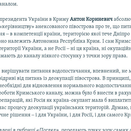
аналом.
президента України в Криму
Антон Кориневич
абсолю
«керівництву» анексованого півострова про те, що пит
я ‒ в компетенції країни, територією якої тече Дніпро і
вно належить Автономна Республіка Крим. І сам Крим
ериторії України, а не Росії ‒ ні ця країна, ні окупацій
 мають до каналу ніякого стосунку з точки зору права.
І вирішувати питання водопостачання, впевнений, не 
відриві від питань із деокупації півострова. В принципі,
необхідні для відновлення нормального водопостачанн
роботи Кримського каналу, можна було б внести в раху
репарацій, які Росія як країна-окупант мала б виплатит
час процесу деокупації українських територій. Думаю, ц
не рішення ‒ і для України, і для Росії, і для самого К
лені в рубриці «Погляд», передають точку зору самих а