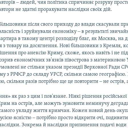
авторів ‒ людей, чия політика спричиняє розруху просто
автори не здатні прорахувати наслідки своїх дій.
Більшовики після свого приходу до влади скасували пр
власність і зруйнували економіку ‒ в результаті звичай
артира в такому центрі розподілу благ, як Москва, на д
 з товару на досягнення. Нові більшовики з Кремля, к
шення про анексію Криму, схоже, якось навіть і не пі
озрив економічних зв'язків півострова з материковою
 зумовлені не стільки указом президії Верховної Ради С
у з РРФСР до складу УРСР, скільки самою географією.
ю, скільки разів потрібно ще це повторити ‒ не острів, а
ння» як раз з цим і пов'язане. Ніякі рішення російської
Крим на острів, але можуть зумовити неминучу деграда
 самого укладу життя кримчан. Кожен новий день окуп
 усією ясністю ‒ потрібно просто відкрити очі, подивити
наслідки. Зокрема й наслідки припинення подачі води