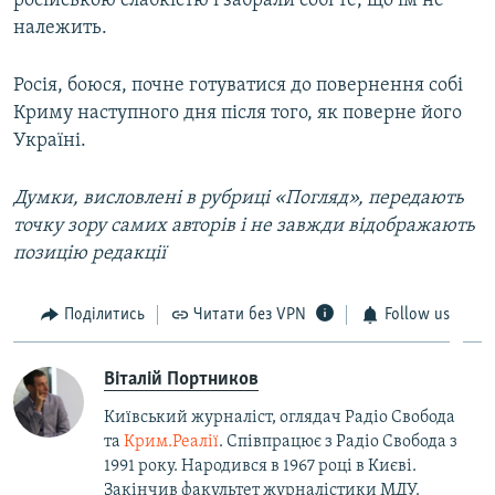
російською слабкістю і забрали собі те, що їм не
належить.
Росія, боюся, почне готуватися до повернення собі
Криму наступного дня після того, як поверне його
Україні.
Думки, висловлені в рубриці «Погляд», передають
точку зору самих авторів і не завжди відображають
позицію редакції
Поділитись
Читати без VPN
Follow us
Віталій Портников
Київський журналіст, оглядач Радіо Свобода
та
Крим.Реалії
. Співпрацює з Радіо Свобода з
1991 року. Народився в 1967 році в Києві.
Закінчив факультет журналістики МДУ.