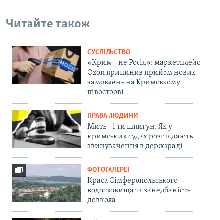
Читайте також
СУСПІЛЬСТВО
«Крим – не Росія»: маркетплейс
Ozon припинив прийом нових
замовлень на Кримському
півострові
ПРАВА ЛЮДИНИ
Мить – і ти шпигун. Як у
кримських судах розглядають
звинувачення в держзраді
ФОТОГАЛЕРЕЇ
Краса Сімферопольського
водосховища та занедбаність
довкола