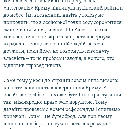
жителів Росії особливого інтересу, а ось
«інтеграція» Криму підкинула путінський рейтинг
до небес. Їм, впевнений, навіть у голову не
приходить, що з російської точки зору соромитися
мають вони, а не росіяни. Що Росія, за такою
логікою, нічого не вкрала, а просто повернула
вкрадене. І якщо вчорашній злодій не хоче
дружити, поки йому не повернуть повернуту
власність ‒ то це проблеми злодія, а не того, хто
відновив справедливість.
Саме тому у Росії до України зовсім інша вимога:
визнати законність «повернення» Криму. У
російського ліберала може бути інше трактування:
так, міжнародне право було порушене. Тому
давайте проведемо новий референдум і спитаємо
кримчан. Крим ‒ не бутерброд. Але при цьому
шановний ліберал не сумнівається в результаті