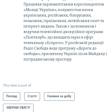
Працював парламентським кореспондентом
«Молоді України», колумністом низки
українських, російських, білоруських,
польських, ізраїльських, латвійських газет та
інтернет-видань. Також є засновником і
ведучим телевізійної дискусійної програми
«Політклуб», що виходить зараз в ефірі
телеканалу «Еспресо». У російській редакції
Радіо Свобода веде програму «Дороги до
свободи», присвячену Україні після Майдану і
пострадянському простору.
This item is part of
Погляд
Статті
Головне за добу
ЗВЕРНИ УВАГУ!