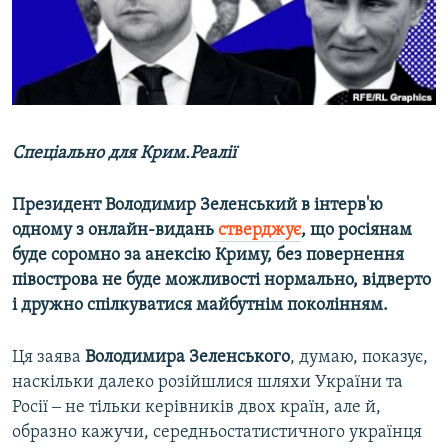
ВІДЕОУРОКИ «ELIFBE»
Русский
СВІДЧЕННЯ ОКУПАЦІЇ
Qırımtatar
УКРАЇНСЬКА ПРОБЛЕМА КРИМУ
ДОЛУЧАЙСЯ!
ІНФОГРАФІКА
Спеціально для Крим.Реалії
Президент Володимир Зеленський в інтерв'ю
Усі сайти RFE/RL
одному з онлайн-видань
стверджує
, що росіянам
буде соромно за анексію Криму, без повернення
півострова не буде можливості нормально, відверто
і дружно спілкуватися майбутнім поколінням.
Ця заява
Володимира Зеленського
, думаю, показує,
наскільки далеко розійшлися шляхи України та
Росії ‒ не тільки керівників двох країн, але й,
образно кажучи, середньостатистичного українця