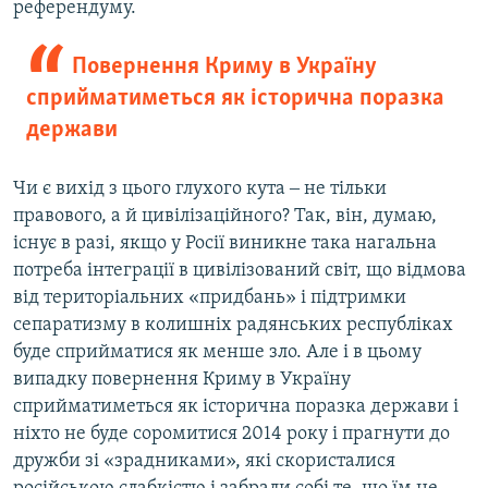
референдуму.
Повернення Криму в Україну
сприйматиметься як історична поразка
держави
Чи є вихід з цього глухого кута ‒ не тільки
правового, а й цивілізаційного? Так, він, думаю,
існує в разі, якщо у Росії виникне така нагальна
потреба інтеграції в цивілізований світ, що відмова
від територіальних «придбань» і підтримки
сепаратизму в колишніх радянських республіках
буде сприйматися як менше зло. Але і в цьому
випадку повернення Криму в Україну
сприйматиметься як історична поразка держави і
ніхто не буде соромитися 2014 року і прагнути до
дружби зі «зрадниками», які скористалися