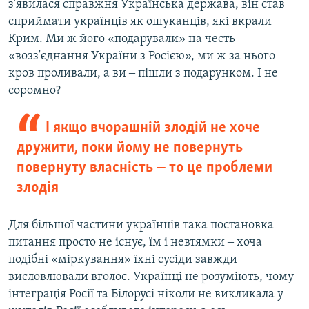
з'явилася справжня Українська держава, він став
сприймати українців як ошуканців, які вкрали
Крим. Ми ж його «подарували» на честь
«возз'єднання України з Росією», ми ж за нього
кров проливали, а ви ‒ пішли з подарунком. І не
соромно?
І якщо вчорашній злодій не хоче
дружити, поки йому не повернуть
повернуту власність ‒ то це проблеми
злодія
Для більшої частини українців така постановка
питання просто не існує, їм і невтямки ‒ хоча
подібні «міркування» їхні сусіди завжди
висловлювали вголос. Українці не розуміють, чому
інтеграція Росії та Білорусі ніколи не викликала у