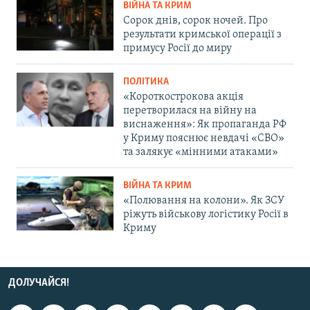
ВІЙНА ТА КРИМ
Сорок днів, сорок ночей. Про
результати кримської операції з
примусу Росії до миру
ПОЛІТИКА
«Короткострокова акція
перетворилася на війну на
виснаження»: Як пропаганда РФ
у Криму пояснює невдачі «СВО»
та залякує «мінними атаками»
ВІЙНА ТА КРИМ
«Полювання на колони». Як ЗСУ
ріжуть військову логістику Росії в
Криму
ДОЛУЧАЙСЯ!