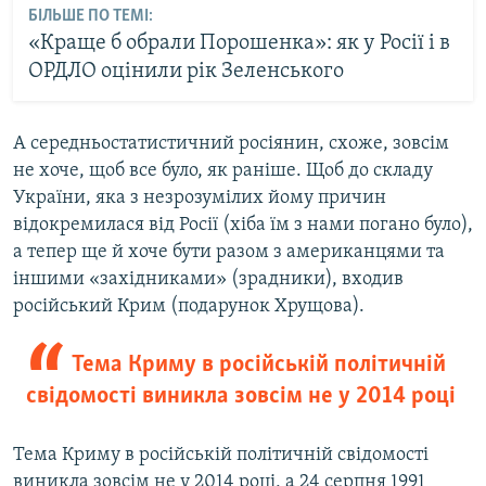
БІЛЬШЕ ПО ТЕМІ:
«Краще б обрали Порошенка»: як у Росії і в
ОРДЛО оцінили рік Зеленського
А середньостатистичний росіянин, схоже, зовсім
не хоче, щоб все було, як раніше. Щоб до складу
України, яка з незрозумілих йому причин
відокремилася від Росії (хіба їм з нами погано було),
а тепер ще й хоче бути разом з американцями та
іншими «західниками» (зрадники), входив
російський Крим (подарунок Хрущова).
Тема Криму в російській політичній
свідомості виникла зовсім не у 2014 році
Тема Криму в російській політичній свідомості
виникла зовсім не у 2014 році, а 24 серпня 1991