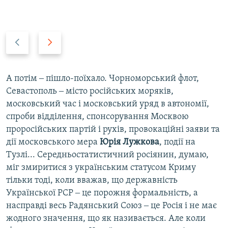
P
N
r
e
e
x
v
t
А потім ‒ пішло-поїхало. Чорноморський флот,
i
s
Севастополь ‒ місто російських моряків,
o
l
московський час і московський уряд в автономії,
u
i
спроби відділення, спонсорування Москвою
s
d
проросійських партій і рухів, провокаційні заяви та
s
e
дії московського мера
Юрія Лужкова
, події на
l
Тузлі... Середньостатистичний росіянин, думаю,
i
міг змиритися з українським статусом Криму
d
тільки тоді, коли вважав, що державність
e
Української РСР ‒ це порожня формальність, а
насправді весь Радянський Союз ‒ це Росія і не має
жодного значення, що як називається. Але коли