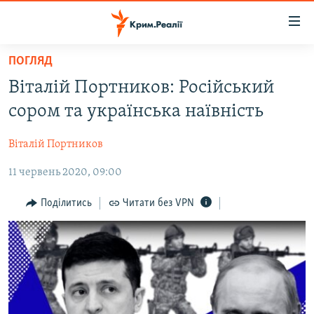
Доступність
посилання
Перейти
ПОГЛЯД
до
НОВИНИ
Віталій Портников: Російський
основного
ВОДА.КРИМ
матеріалу
сором та українська наївність
ВІДЕО ТА ФОТО
Перейти
до
Віталій Портников
ПОЛІТИКА
основної
11 червень 2020, 09:00
БЛОГИ
навігації
Перейти
ПОГЛЯД
Поділитись
Читати без VPN
до
ІНТЕРВ'Ю
пошуку
ВСЕ ЗА ДЕНЬ
СПЕЦПРОЕКТИ
ЯК ОБІЙТИ БЛОКУВАННЯ
ДЕПОРТАЦІЯ