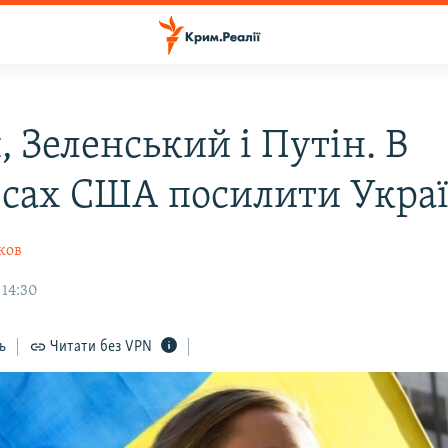
 Зеленський і Путін. В
есах США посилити Укра
ков
 14:30
ь
Читати без VPN