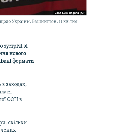
 щодо України. Вашингтон, 11 квітня
зустрічі зі
ння нового
міжні формати
 в заходах,
алася
леї ООН в
ри, скільки
лучених