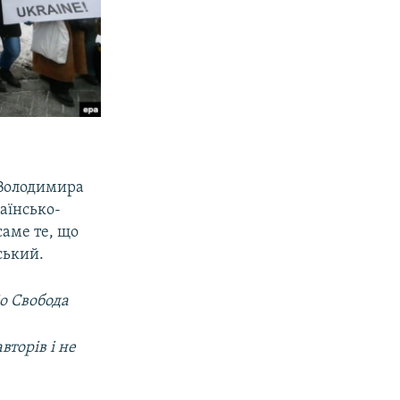
Володимира
аїнсько-
саме те, що
ський.
іо Свобода
вторів і не