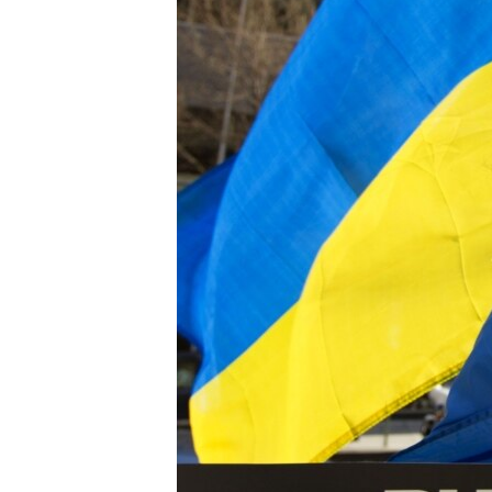
ВІДЕОУРОКИ «ELIFBE»
СВІДЧЕННЯ ОКУПАЦІЇ
УКРАЇНСЬКА ПРОБЛЕМА КРИМУ
ІНФОГРАФІКА