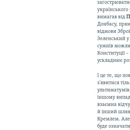
загострюватис
українського 
вимагав від
П
Донбасу, пря
відмови Збро
Зеленський у
сумнів можлив
Конституції –
ускладнює ро
І це те, що п
з'явитися тіл
ультиматумів,
іншому випадк
взаємна відчу
й інший шлях
Кремлем. Але 
буде означати