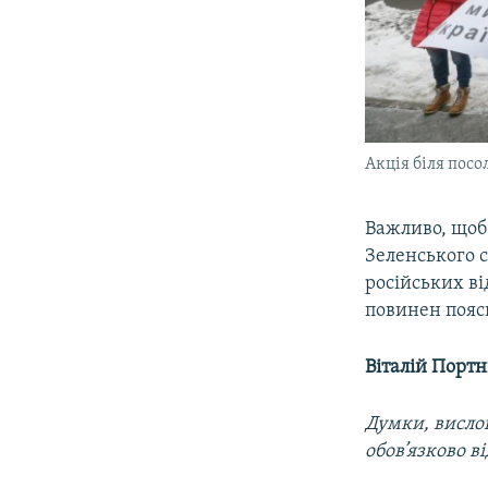
Акція біля посо
Важливо, щоб
Зеленського 
російських ві
повинен пояс
Віталій Порт
Думки, вислов
обов’язково в