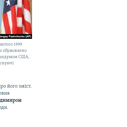
лютого 1999
ло обумовлено
рандумом США,
існуючі
ро його зміст.
овив
одимиром
оди.