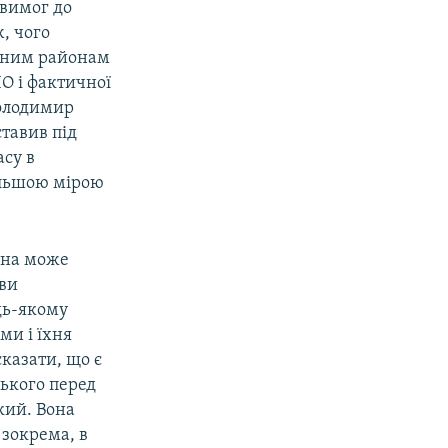
 вимог до
ж, чого
ваним районам
О і фактичної
Володимир
тавив під
асу в
більшою мірою
тіна може
ови
удь-якому
ми і їхня
казати, що є
ького перед
кий. Вона
 зокрема, в