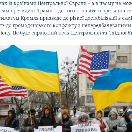
нах із країнами Центральної Європи – а в цьому не мо
сам президент Трамп. І до того ж навіть теоретична го
иматум Кремля призведе до різкої дестабілізації в самі
ть до громадянського конфлікту з непередбачуваними
гіону. Це буде справжній крах Центральної та Східної Є