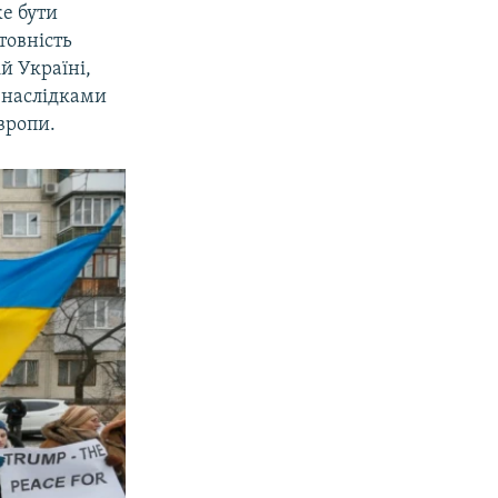
же бути
товність
й Україні,
 наслідками
вропи.