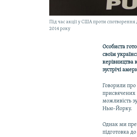
Під час акції у США проти спотворення 
2014 року
Особиста гото
своїм україн
керівництва к
зустрічі амер
Говорили про 
присвячених 8
можливість зу
Нью-Йорку.
Однак ми прек
підготовка д