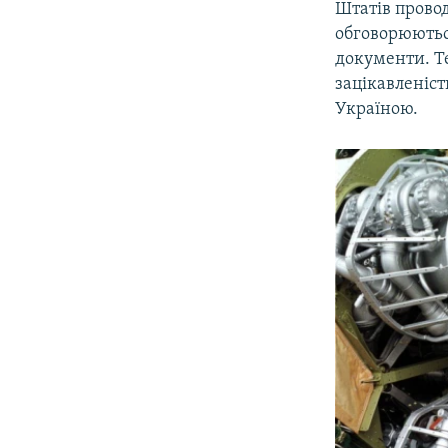
Штатів провод
обговорюються
документи. Те
зацікавленіст
Україною.