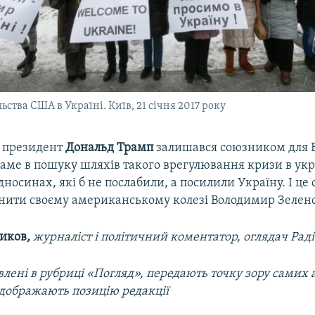
льства США в Україні. Київ, 21 січня 2017 року
 президент
Дональд Трамп
залишався союзником для 
саме в пошуку шляхів такого врегулювання кризи в укр
дносинах, які б не послабили, а посилили Україну. І це 
нити своєму американському колезі Володимир Зелен
ников
,
журналіст і політичний коментатор, оглядач Рад
лені в рубриці «Погляд», передають точку зору самих а
ідображають позицію редакції