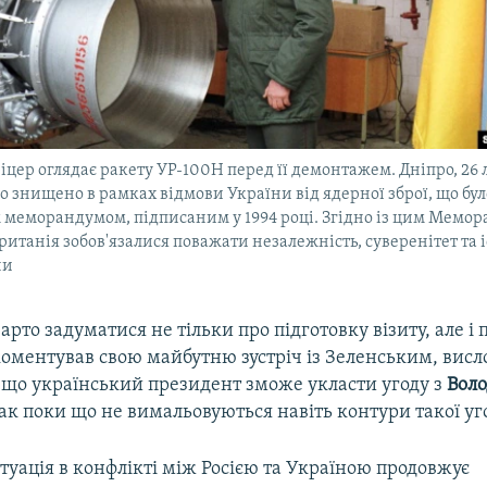
цер оглядає ракету УР-100Н перед її демонтажем. Дніпро, 26 
ло знищено в рамках відмови України від ядерної зброї, що бу
меморандумом, підписаним у 1994 році. Згідно із цим Мемо
Британія зобов'язалися поважати незалежність, суверенітет та 
ни
арто задуматися не тільки про підготовку візиту, але і п
коментував свою майбутню зустріч із Зеленським, висл
що український президент зможе укласти угоду з
Вол
ак поки що не вимальовуються навіть контури такої уг
итуація в конфлікті між Росією та Україною продовжує