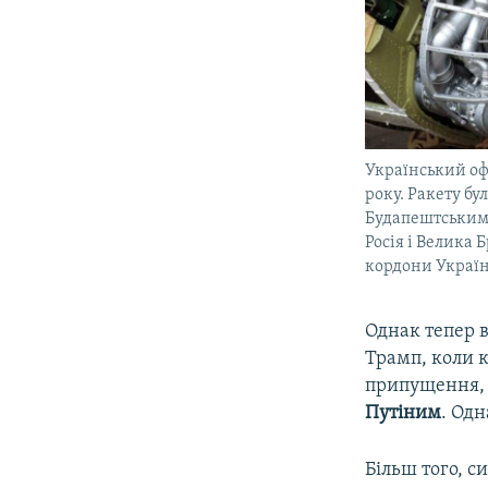
Український офі
року. Ракету бу
Будапештським 
Росія і Велика 
кордони Украї
Однак тепер в
Трамп, коли 
припущення, 
Путіним
. Одн
Більш того, с