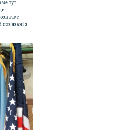
аме тут
ди і
 означає
 пов'язані з