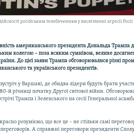
дійсності російським телебаченням у висвітленні агресії Росії
вність американського президента Дональда Трампа до 
ським колегою – поза всяким сумнівом, велике досягне
раїни. До цієї заяви Трампа обговорювалися різні про
иканського та українського президентів.
зустріч у Варшаві, де обидва лідери будуть брати участь
0-й річниці початку Другої світової війни. Обговорюв
стрічі Трампа і Зеленського на сесії Генеральної асамб
расно розуміємо, що все це – не стільки самі перегово
о переговорів. А справжні переговори президенти Спо