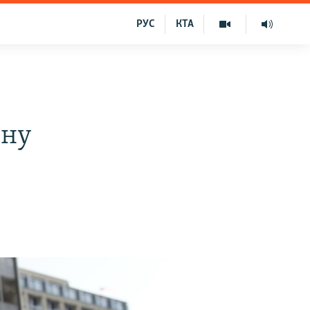
РУС
КТА
їну