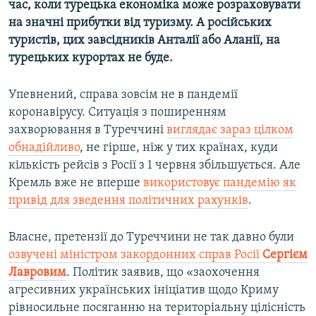
час, коли турецька економіка може розраховувати
на значні прибутки від туризму. А російських
туристів, цих завсідників Анталії або Аланії, на
турецьких курортах не буде.
Упевнений, справа зовсім не в пандемії
коронавірусу. Ситуація з поширенням
захворювання в Туреччині
виглядає зараз цілком
обнадійливо
, не гірше, ніж у тих країнах, куди
кількість рейсів з Росії з 1 червня збільшується. Але
Кремль вже не вперше
використовує пандемію як
привід для зведення політичних рахунків
.
Власне, претензії до Туреччини не так давно були
озвучені міністром закордонних справ Росії
Сергієм
Лавровим
. Політик заявив, що «заохочення
агресивних українських ініціатив щодо Криму
рівносильне посяганню на територіальну цілісність