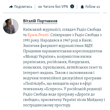
Поділитись
Читати без VPN
Follow us
Віталій Портников
Київський журналіст, оглядач Радіо Свобода
та
Крим.Реалії
. Співпрацює з Радіо Свобода з
1991 року. Народився в 1967 році в Києві.
Закінчив факультет журналістики МДУ.
Працював парламентським кореспондентом
«Молоді України», колумністом низки
українських, російських, білоруських,
польських, ізраїльських, латвійських газет та
інтернет-видань. Також є засновником і
ведучим телевізійної дискусійної програми
«Політклуб», що виходить зараз в ефірі
телеканалу «Еспресо». У російській редакції
Радіо Свобода веде програму «Дороги до
свободи», присвячену Україні після Майдану і
пострадянському простору.