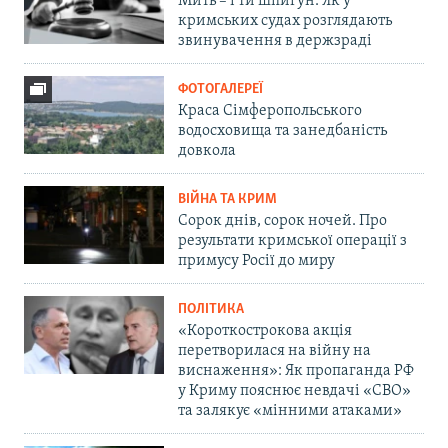
Мить – і ти шпигун. Як у
кримських судах розглядають
звинувачення в держзраді
ФОТОГАЛЕРЕЇ
Краса Сімферопольського
водосховища та занедбаність
довкола
ВІЙНА ТА КРИМ
Сорок днів, сорок ночей. Про
результати кримської операції з
примусу Росії до миру
ПОЛІТИКА
«Короткострокова акція
перетворилася на війну на
виснаження»: Як пропаганда РФ
у Криму пояснює невдачі «СВО»
та залякує «мінними атаками»