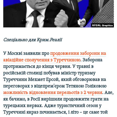
ВІДЕОУРОКИ «ELIFBE»
Русский
СВІДЧЕННЯ ОКУПАЦІЇ
Qırımtatar
УКРАЇНСЬКА ПРОБЛЕМА КРИМУ
ДОЛУЧАЙСЯ!
ІНФОГРАФІКА
Спеціально для Крим.Реалії
У Москві заявили про
продовження заборони на
Усі сайти RFE/RL
авіаційне сполучення з Туреччиною
. Заборона
протримається до кінця червня. У травні в
російській столиці побував міністр туризму
Туреччини Мехмет Ерсой, який обговорював на
переговорах з віцепрем'єром Тетяною Голіковою
можливість відновлення перельотів з 2 червня
. Але,
як бачимо, в Росії вирішили продовжити грати на
турецьких нервах. Адже туристичний сезон у
Туреччині якраз починається, і літо – це саме той