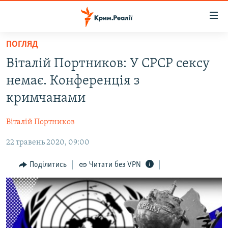
Доступність
посилання
Перейти
ПОГЛЯД
до
НОВИНИ
Віталій Портников: У СРСР сексу
основного
ВОДА.КРИМ
матеріалу
немає. Конференція з
ВІДЕО ТА ФОТО
Перейти
кримчанами
до
ПОЛІТИКА
основної
Віталій Портников
БЛОГИ
навігації
Перейти
22 травень 2020, 09:00
ПОГЛЯД
до
ІНТЕРВ'Ю
Поділитись
Читати без VPN
пошуку
ВСЕ ЗА ДЕНЬ
СПЕЦПРОЕКТИ
ЯК ОБІЙТИ БЛОКУВАННЯ
ДЕПОРТАЦІЯ