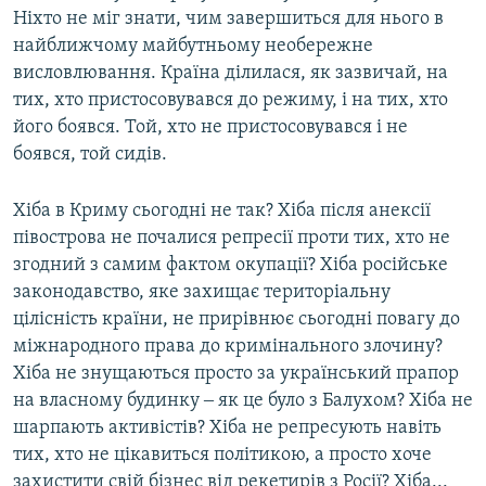
Ніхто не міг знати, чим завершиться для нього в
найближчому майбутньому необережне
висловлювання. Країна ділилася, як зазвичай, на
тих, хто пристосовувався до режиму, і на тих, хто
його боявся. Той, хто не пристосовувався і не
боявся, той сидів.
Хіба в Криму сьогодні не так? Хіба після анексії
півострова не почалися репресії проти тих, хто не
згодний з самим фактом окупації? Хіба російське
законодавство, яке захищає територіальну
цілісність країни, не прирівнює сьогодні повагу до
міжнародного права до кримінального злочину?
Хіба не знущаються просто за український прапор
на власному будинку ‒ як це було з Балухом? Хіба не
шарпають активістів? Хіба не репресують навіть
тих, хто не цікавиться політикою, а просто хоче
захистити свій бізнес від рекетирів з Росії? Хіба...