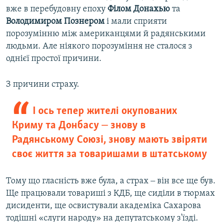
вже в перебудовну епоху
Філом Донахью
та
Володимиром Познером
і мали сприяти
порозумінню між американцями й радянськими
людьми. Але ніякого порозуміння не сталося з
однієї простої причини.
З причини страху.
І ось тепер жителі окупованих
Криму та Донбасу ‒ знову в
Радянському Союзі, знову мають звіряти
своє життя за товаришами в штатському
Тому що гласність вже була, а страх ‒ він все ще був.
Ще працювали товариші з КДБ, ще сиділи в тюрмах
дисиденти, ще освистували академіка Сахарова
тодішні «слуги народу» на депутатському з'їзді.