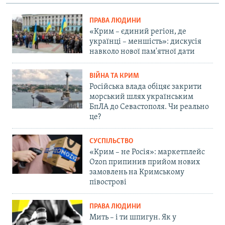
ПРАВА ЛЮДИНИ
«Крим – єдиний регіон, де
українці – меншість»: дискусія
навколо нової пам'ятної дати
ВІЙНА ТА КРИМ
Російська влада обіцяє закрити
морський шлях українським
БпЛА до Севастополя. Чи реально
це?
СУСПІЛЬСТВО
«Крим – не Росія»: маркетплейс
Ozon припинив прийом нових
замовлень на Кримському
півострові
ПРАВА ЛЮДИНИ
Мить – і ти шпигун. Як у