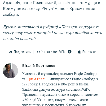
Адже річ, пане Полянський, зовсім не в тому, що в
Криму немає сексу. Річ у тім, що в Криму немає
свободи.
Думки, висловлені в рубриці «Погляд», передають
точку зору самих авторів і не завжди відображають
позицію редакції
Поділитись
Читати без VPN
Follow us
Віталій Портников
Київський журналіст, оглядач Радіо Свобода
та
Крим.Реалії
. Співпрацює з Радіо Свобода з
1991 року. Народився в 1967 році в Києві.
Закінчив факультет журналістики МДУ.
Працював парламентським кореспондентом
«Молоді України», колумністом низки
українських, російських, білоруських,