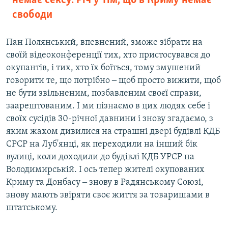
немає сексу. Річ у тім, що в Криму немає
свободи
Пан Полянський, впевнений, зможе зібрати на
своїй відеоконференції тих, хто пристосувався до
окупантів, і тих, хто їх боїться, тому змушений
говорити те, що потрібно ‒ щоб просто вижити, щоб
не бути звільненим, позбавленим своєї справи,
заарештованим. І ми пізнаємо в цих людях себе і
своїх сусідів 30-річної давнини і знову згадаємо, з
яким жахом дивилися на страшні двері будівлі КДБ
СРСР на Луб'янці, як переходили на інший бік
вулиці, коли доходили до будівлі КДБ УРСР на
Володимирській. І ось тепер жителі окупованих
Криму та Донбасу ‒ знову в Радянському Союзі,
знову мають звіряти своє життя за товаришами в
штатському.