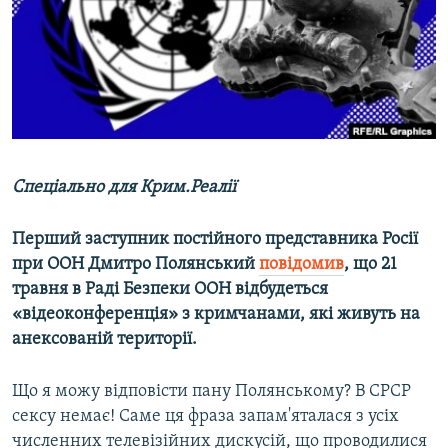
ВІДЕОУРОКИ «ELIFBE»
Русский
СВІДЧЕННЯ ОКУПАЦІЇ
Qırımtatar
УКРАЇНСЬКА ПРОБЛЕМА КРИМУ
ДОЛУЧАЙСЯ!
ІНФОГРАФІКА
Спеціально для Крим.Реалії
Усі сайти RFE/RL
Перший заступник постійного представника Росії
при ООН Дмитро Полянський
повідомив
, що 21
травня в Раді Безпеки ООН відбудеться
«відеоконференція» з кримчанами, які живуть на
анексованій території.
Що я можу відповісти пану Полянському? В СРСР
сексу немає! Саме ця фраза запам'яталася з усіх
численних телевізійних дискусій, що проводилися