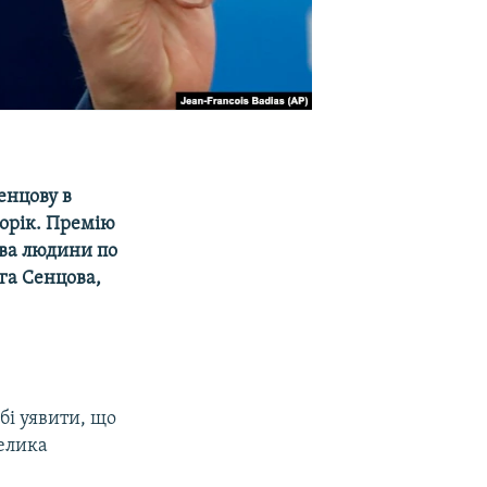
енцову в
торік. Премію
ава людини по
га Сенцова,
обі уявити, що
велика