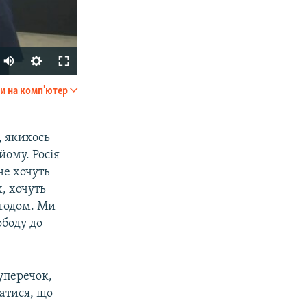
и на комп'ютер
SHARE
, якихось
йому. Росія
не хочуть
, хочуть
етодом. Ми
ободу до
px
width
уперечок,
ватися, що