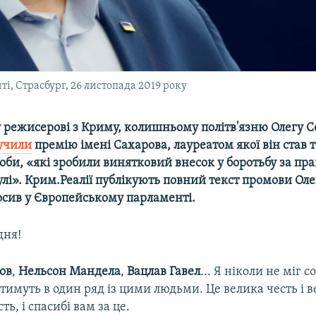
, Страсбург, 26 листопада 2019 року
 режисерові з Криму, колишньому політв'язню Олегу С
учили
премію імені Сахарова, лауреатом якої він став 
оби, «які зробили винятковий внесок у боротьбу за пр
улі». Крим.Реалії публікують повний текст промови Оле
осив у Європейському парламенті.
дня!
ов
,
Нельсон Мандела
,
Вацлав Гавел
... Я ніколи не міг с
итимуть в один ряд із цими людьми. Це велика честь і 
ть, і спасибі вам за це.