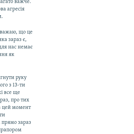
багато важче.
ова агресія
м.
вважаю, що це
ка зараз є,
для нас немає
ння як
ягнути руку
го з 13-ти
кі все ще
раз, про тих
 в цей момент
іти
і прямо зараз
 прапором