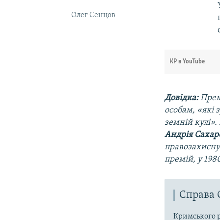
Олег Сенцов
КР в YouTube
Довідка:
Премі
особам, «які 
земній кулі».
Андрія Сахар
правозахисну 
премій, у 198
Справа 
Кримського р