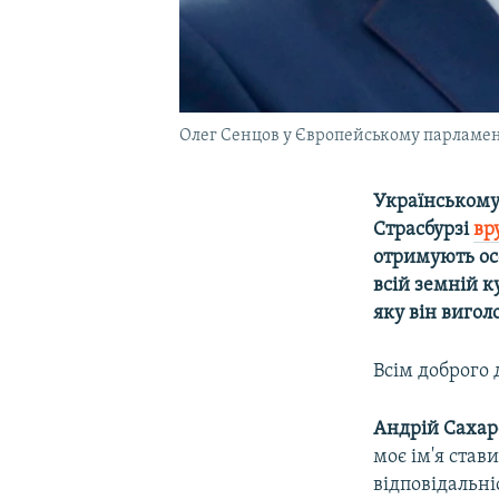
Олег Сенцов у Європейському парламенті
Українському
Страсбурзі
вр
отримують ос
всій земній к
яку він вигол
Всім доброго 
Андрій Сахар
моє ім'я став
відповідальніс