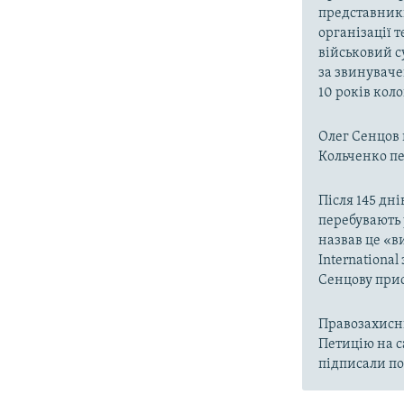
представники
організації 
військовий с
за звинуваче
10 років кол
Олег Сенцов 
Кольченко пер
Після 145 дні
перебувають 
назвав це «в
Internationa
Сенцову прис
Правозахисни
Петицію на с
підписали по