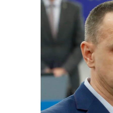
ВІДЕОУРОКИ «ELIFBE»
СВІДЧЕННЯ ОКУПАЦІЇ
УКРАЇНСЬКА ПРОБЛЕМА КРИМУ
ІНФОГРАФІКА