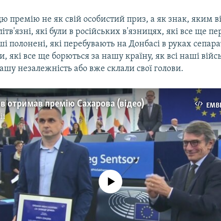
 премію не як свій особистий приз, а як знак, яким ві
літв'язні, які були в російських в'язницях, які все ще п
аші полонені, які перебувають на Донбасі в руках сепарат
, які все ще борються за нашу країну, як всі наші війсь
ашу незалежність або вже склали свої голови.
в отримав премію Сахарова (відео)
EMB
ії
No media source currently available