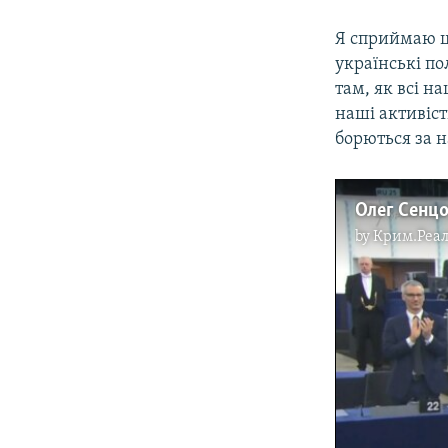
Я сприймаю цю
українські по
там, як всі н
наші активісти
борються за н
Олег Сенцо
by
Крим.Реал