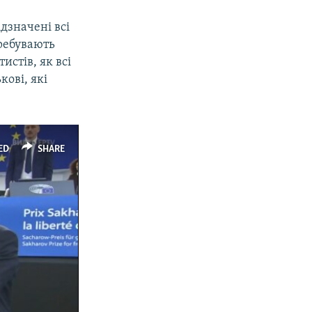
дзначені всі
еребувають
истів, як всі
кові, які
ED
SHARE