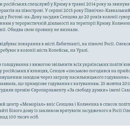
 російських спецслужб у Криму в травні 2014 року за звинув
терактів на півострові. У серпні 2015 року Північно-Кавказьк
уд у Ростові-на-Дону засудив Сенцова до 20 років колонії сув
нням у терористичній діяльності на території Криму. Кольче
онії. Обидва свою провину не визнали.
відбуває покарання в місті Лабитнангі, на півночі Росії. Олек
ебуває в колонії міста Копейськ, на Уралі.
в голодування з вимогою звільнити всіх українських політв'язн
у російських в'язницях, Сенцов «письмово погодився на прийо
имушеним заходом через загрозу насильницького годування».
l заявила, що примусове годування є катуванням. 25 жовтня 201
удили премію Європарламенту «За свободу думки» імені Сах
й центр «Меморіал» вніс Сенцова і Кольченка в список політв
айті Білого дому із закликом врятувати засудженого в Росії Ол
над 100 тисяч осіб.