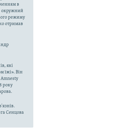
аченням в
ий окружний
орого режиму
нко отримав
сандр
ів, які
м їжі». Він
 Amnesty
8 року
арова.
'язнів.
ега Сенцова