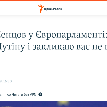
Сенцов у Європарламенті:
утіну і закликаю вас не 
»
9, 16:30
ь
Читати без VPN