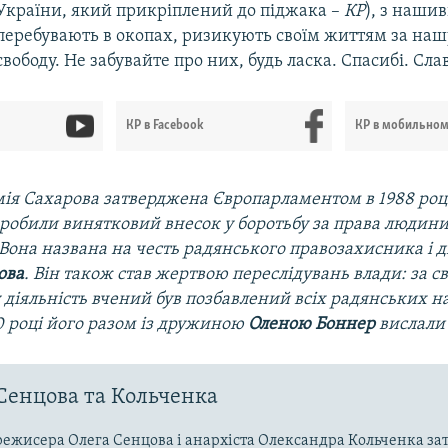
України, який прикріплений до піджака –
КР
), з наши
перебувають в окопах, ризикують своїм життям за нашу
свободу. Не забувайте про них, будь ласка. Спасибі. Сла
КР в Facebook
КР в мобильно
я Сахарова затверджена Європарламентом в 1988 році 
зробили винятковий внесок у боротьбу за права людини
 Вона названа на честь радянського правозахисника і 
ова
. Він також став жертвою переслідувань влади: за с
діяльність вчений був позбавлений всіх радянських на
0 році його разом із дружиною
Оленою Боннер
вислали 
Сенцова та Кольченка
ежисера Олега Сенцова і анархіста Олександра Кольченка з