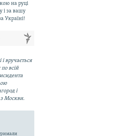
вкою на руці
 і за вашу
ва Україні!
м
і вручається
 по всій
дисидента
вою
город і
з Москви.
атримали