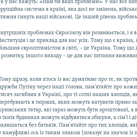
Як у нас кажуть: «Нам би ваші проблеми». У нас все на
орупційна система в країні, яка досі не змінена, військ
тижня гинуть наші військові. Це інший рівень пробле
внутрішніх проблемах Євросоюзу він розвивається, і я 
нституція і це приклад для нас усіх. Тому що є країна, я
ільшим єврооптимістом в світі, – це Україна. Тому що 
 розвитку, іншого виходу – це для нас питання вижива
Тому щразу, коли хтось із вас думатиме про те, як прот
дружби Путіну через наші голови, пам'ятайте про кожно
тисяч загиблих в Україні, про ті сотні наших хлопців, я
перебувають в тюрмах, яких можуть катувати прямо за
кримських татар, які зараз можуть бути арештовані, а
в їхніх будинках можуть відбуватися обшуки, а сім'ї і д
залишаться без батьків. Пам'ятайте про тих хлопців, як
у камуфляжі ось із таким знаком (показує на значок із