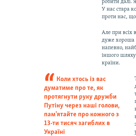
робити далі. 
У нас стара к
проти нас, що
Але при всіх 
дуже хороша і
напевно, найб
іншого шляху
країни.
Коли хтось із вас
думатиме про те, як
протягнути руку дружби
Путіну через наші голови,
пам'ятайте про кожного з
13-ти тисяч загиблих в
Україні