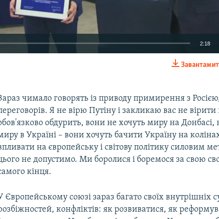
2:18
Завантажит
EMBED
Зараз чимало говорять із приводу примирення з Росією
переговорів. Я не вірю Путіну і закликаю вас не вірити 
обов'язково обдурить, вони не хочуть миру на Донбасі, 
миру в Україні – вони хочуть бачити Україну на колінах
впливати на європейську і світову політику силовим м
цього не допустимо. Ми боролися і боремося за свою св
самого кінця.
У Європейському союзі зараз багато своїх внутрішніх с
розбіжностей, конфліктів: як розвиватися, як реформу