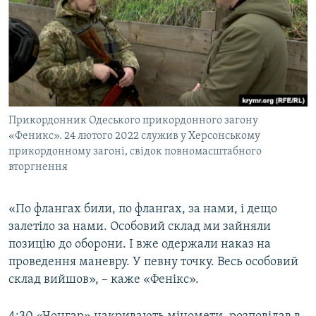
Прикордонник Одеського прикордонного загону
«Феникс». 24 лютого 2022 служив у Херсонському
прикордонному загоні, свідок повномасштабного
вторгнення
«По флангах били, по флангах, за нами, і дещо
залетіло за нами. Особовий склад ми зайняли
позицію до оборони. І вже одержали наказ на
проведення маневру. У певну точку. Весь особовий
склад вийшов», – каже «Фенікс».