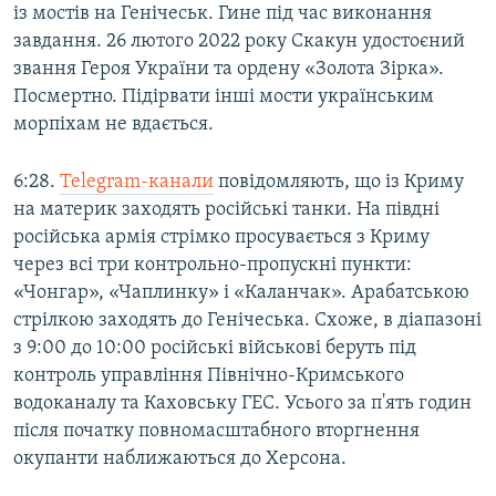
із мостів на Генічеськ. Гине під час виконання
завдання. 26 лютого 2022 року Скакун удостоєний
звання Героя України та ордену «Золота Зірка».
Посмертно. Підірвати інші мости українським
морпіхам не вдається.
6:28.
Telegram-канали
повідомляють, що із Криму
на материк заходять російські танки. На півдні
російська армія стрімко просувається з Криму
через всі три контрольно-пропускні пункти:
«Чонгар», «Чаплинку» і «Каланчак». Арабатською
стрілкою заходять до Генічеська. Схоже, в діапазоні
з 9:00 до 10:00 російські військові беруть під
контроль управління Північно-Кримського
водоканалу та Каховську ГЕС. Усього за п'ять годин
після початку повномасштабного вторгнення
окупанти наближаються до Херсона.