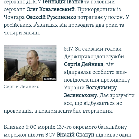
сержант ДПСУ
Геннадій Іванов
та головний
сержант
Олег Ковалевський
. Прикордонник із
Чонгара
Олексій Ружиненко
потрапляє у полон. У
російських в'язницях він проводить два роки та
чотири місяці.
5:17. За словами голови
Держприкордонслужби
Сергія Дейнека
, він
відправляє особисте sms-
повідомлення президенту
Сергій Дейнеко
України
Володимиру
Зеленському
. Дає зрозуміти
все, що відбувається не
провокація, а повномасштабне вторгнення.
Близько 6:00 морпіх 137-го окремого батальйону
морської піхоти ЗСУ
Віталій Скакун
підриває один