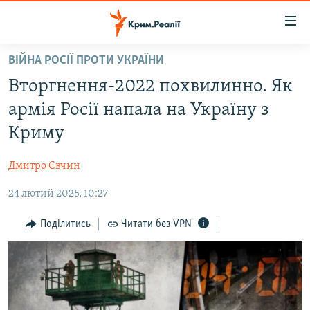
Доступність
посилання
Перейти
ВІЙНА РОСІЇ ПРОТИ УКРАЇНИ
до
НОВИНИ
Вторгнення-2022 похвилинно. Як
основного
ВОДА.КРИМ
матеріалу
армія Росії напала на Україну з
ВІДЕО ТА ФОТО
Перейти
Криму
до
ПОЛІТИКА
основної
Дмитро Євчин
БЛОГИ
навігації
Перейти
24 лютий 2025, 10:27
ПОГЛЯД
до
ІНТЕРВ'Ю
Поділитись
Читати без VPN
пошуку
ВСЕ ЗА ДЕНЬ
СПЕЦПРОЕКТИ
ЯК ОБІЙТИ БЛОКУВАННЯ
ДЕПОРТАЦІЯ