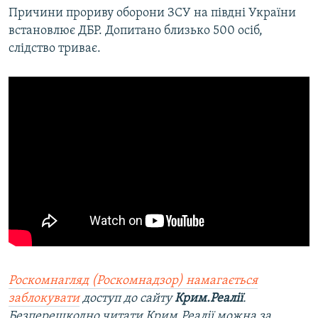
Причини прориву оборони ЗСУ на півдні України
встановлює ДБР. Допитано близько 500 осіб,
слідство триває.
Роскомнагляд (Роскомнадзор) намагається
заблокувати
доступ до сайту
Крим.Реалії
.
Безперешкодно читати Крим.Реалії можна за