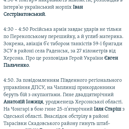
4:30 «Чонгар» накривають міномети, розповідав в
інтерв'ю український морпіх
Іван
Сестріватовський
.
4:30 – 4:50 Російська армія завдає ударів не тільки
по Перекопському перешийку, а й углиб материка.
Зокрема, авіація б'є табором танкістів 59-ї бригади
ЗСУ в районі села Раденськ, за 27 кілометрів від
Херсона. Про це розповідав Герой України
Євген
Пальченко
.
4:50. За повідомленням Південного регіонального
управління ДПСУ, на Чаплинці прикордонники
беруть бій з окупантами. Гине двадцятирічний
Анатолій Іожиця
, уродженець Херсонської області.
На Чонгарі в бою гине 25-п'ятирічний
Ілля Старіш
з
Одеської області. Внаслідок обстрілу в районі
Тарасівки Скадовського району гинуть штаб-