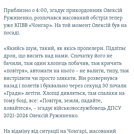
Приблизно о 4:00, згадує прикордонник Олексій
Ружиненко, розпочався масований обстріл тепер
уже КПВВ «Чонгар». На той момент Олексій був на
посаді.
«Якийсь шум, такий, як якісь пропелери. Підлітає
дрон, що висить над нами. Спочатку його не
бачили, там один хлопець побачив, там кричить
«повітря», автомати на нього – не валити, типу, там
вистрілити чи просто злякати. Він розвернувся
назад і полетів і буквально через секунд 30 почали
«Гради» летіти. Хлопці дивляться, там спалахи на
тому боці, все: «Повітря, земля, падайте,
ховайтеся», – згадує військовослужбовець ДПСУ
2021-2024 Олексій Ружиненко.
На відміну від ситуації на Чонгарі, масований