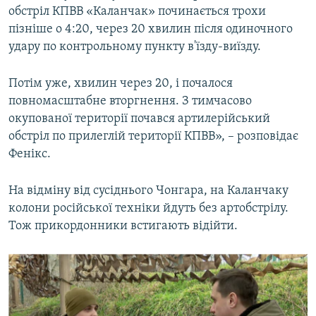
обстріл КПВВ «Каланчак» починається трохи
пізніше о 4:20, через 20 хвилин після одиночного
удару по контрольному пункту в'їзду-виїзду.
Потім уже, хвилин через 20, і почалося
повномасштабне вторгнення. З тимчасово
окупованої території почався артилерійський
обстріл по прилеглій території КПВВ», – розповідає
Фенікс.
На відміну від сусіднього Чонгара, на Каланчаку
колони російської техніки йдуть без артобстрілу.
Тож прикордонники встигають відійти.