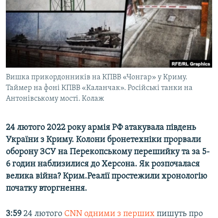
ВІДЕОУРОКИ «ELIFBE»
Русский
СВІДЧЕННЯ ОКУПАЦІЇ
Qırımtatar
УКРАЇНСЬКА ПРОБЛЕМА КРИМУ
ДОЛУЧАЙСЯ!
ІНФОГРАФІКА
Вишка прикордонників на КПВВ «Чонгар» у Криму.
Таймер на фоні КПВВ «Каланчак». Російські танки на
Антонівському мості. Колаж
Усі сайти RFE/RL
24 лютого 2022 року армія РФ атакувала південь
України з Криму. Колони бронетехніки прорвали
оборону ЗСУ на Перекопському перешийку та за 5-
6 годин наблизилися до Херсона. Як розпочалася
велика війна? Крим.Реалії простежили хронологію
початку вторгнення.
3:59
24 лютого
CNN одними з перших
пишуть про