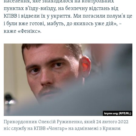
населення, яке знаходилося на контрольних
пунктах в'їзду-виїзду, на безпечну відстань від
КПВВ і відвели їх у укриття. Ми погасили полум'я це
і були вже готові, мабуть, до якихось уже дій», –
каже «Фенікс».
Прикордонник Олексій Ружиненко, який 24 лютого 2022
ніс службу на КПВВ «Чонгар» на адмінмежі з Кримом