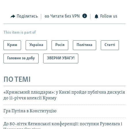
Поділитись
Читати без VPN
Follow us
This item is part of
Крим
Україна
Росія
Політика
Статті
Головне за добу
ЗВЕРНИ УВАГУ!
ПО ТЕМІ
«Кримський плацдарм»: у Києві пройде публічна дискусія
до 11-річчя анексії Криму
Гра Путіна в Конституцію
До 80-ліття Ялтинської конференції: поступки Рузвельта і