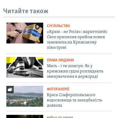
Читайте також
СУСПІЛЬСТВО
«Крим – не Росія»: маркетплейс
Ozon припинив прийом нових
замовлень на Кримському
півострові
ПРАВА ЛЮДИНИ
Мить – і ти шпигун. Як у
кримських судах розглядають
звинувачення в держзраді
ФОТОГАЛЕРЕЇ
Краса Сімферопольського
водосховища та занедбаність
довкола