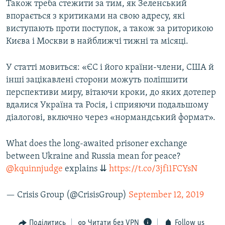
Також треба стежити за тим, як Зеленський
впорається з критиками на свою адресу, які
виступають проти поступок, а також за риторикою
Києва і Москви в найближчі тижні та місяці.
У статті мовиться: «ЄС і його країни-члени, США й
інші зацікавлені сторони можуть поліпшити
перспективи миру, вітаючи кроки, до яких дотепер
вдалися Україна та Росія, і сприяючи подальшому
діалогові, включно через «нормандський формат».
What does the long-awaited prisoner exchange
between Ukraine and Russia mean for peace?
@kquinnjudge
explains ⇊
https://t.co/3jfi1FCYsN
— Crisis Group (@CrisisGroup)
September 12, 2019
Поділитись
Читати без VPN
Follow us