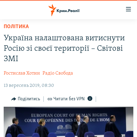
Доступність
посилання
Перейти
ПОЛІТИКА
до
НОВИНИ
Україна налаштована витиснути
основного
ВОДА.КРИМ
матеріалу
Росію зі своєї території – Світові
ВІДЕО ТА ФОТО
Перейти
ЗМІ
до
ПОЛІТИКА
основної
Ростислав Хотин
Радіо Свобода
БЛОГИ
навігації
Перейти
13 вересень 2019, 08:30
ПОГЛЯД
до
ІНТЕРВ'Ю
Поділитись
Читати без VPN
пошуку
ВСЕ ЗА ДЕНЬ
СПЕЦПРОЕКТИ
ЯК ОБІЙТИ БЛОКУВАННЯ
ДЕПОРТАЦІЯ