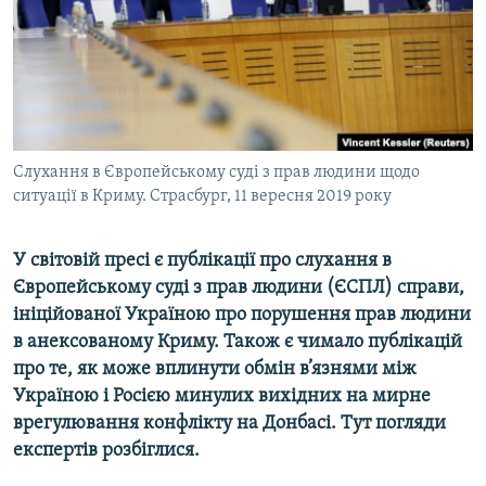
ВІДЕОУРОКИ «ELIFBE»
Русский
СВІДЧЕННЯ ОКУПАЦІЇ
Qırımtatar
УКРАЇНСЬКА ПРОБЛЕМА КРИМУ
ДОЛУЧАЙСЯ!
ІНФОГРАФІКА
Слухання в Європейському суді з прав людини щодо
ситуації в Криму. Страсбург, 11 вересня 2019 року
Усі сайти RFE/RL
У світовій пресі є публікації про слухання в
Європейському суді з прав людини (ЄСПЛ) справи,
ініційованої Україною про порушення прав людини
в анексованому Криму. Також є чимало публікацій
про те, як може вплинути обмін в’язнями між
Україною і Росією минулих вихідних на мирне
врегулювання конфлікту на Донбасі. Тут погляди
експертів розбіглися.