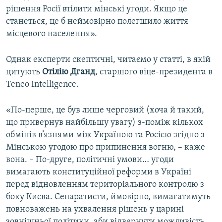
рішення Росії втілити мінські угоди. Якщо це
станеться, це б неймовірно полегшило життя
місцевого населення».
Однак експерти скептичні, читаємо у статті, в якій
цитують
Отілію Дганд
, старшого віце-президента в
Teneo Intelligence.
«По-перше, це був лише черговий (хоча й такий,
що привернув найбільшу увагу) з-поміж кількох
обмінів в’язнями між Україною та Росією згідно з
Мінською угодою про припинення вогню, – каже
вона. – По-друге, політичні умови… угоди
вимагають конституційної реформи в Україні
перед відновленням територіального контролю з
боку Києва. Сепаратисти, ймовірно, вимагатимуть
повноважень на ухвалення рішень у царині
зовнішньої політики, аби відвернути можливість