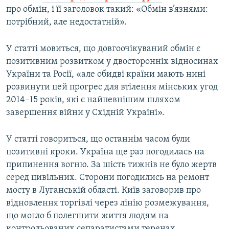
про обмін, і її заголовок такий: «Обмін в’язнями:
потрібний, але недостатній».
У статті мовиться, що довгоочікуваний обмін є
позитивним розвитком у двосторонніх відносинах
України та Росії, «але обидві країни мають нині
розвинути цей прогрес для втілення мінських угод
2014–15 років, які є найпевнішим шляхом
завершення війни у Східній Україні».
У статті говориться, що останнім часом були
позитивні кроки. Україна ще раз погодилась на
припинення вогню. За шість тижнів не було жертв
серед цивільних. Сторони погодились на ремонт
мосту в Луганській області. Київ заговорив про
відновлення торгівлі через лінію розмежування,
що могло б полегшити життя людям на
контрольованих сепаратистами теренах.