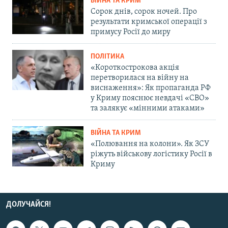
ВІЙНА ТА КРИМ
Сорок днів, сорок ночей. Про
результати кримської операції з
примусу Росії до миру
ПОЛІТИКА
«Короткострокова акція
перетворилася на війну на
виснаження»: Як пропаганда РФ
у Криму пояснює невдачі «СВО»
та залякує «мінними атаками»
ВІЙНА ТА КРИМ
«Полювання на колони». Як ЗСУ
ріжуть військову логістику Росії в
Криму
ДОЛУЧАЙСЯ!