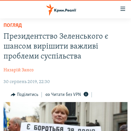
Доступність
посилання
Перейти
ПОГЛЯД
до
НОВИНИ
Президентство Зеленського є
основного
ВОДА.КРИМ
матеріалу
шансом вирішити важливі
ВІДЕО ТА ФОТО
Перейти
проблеми суспільства
до
ПОЛІТИКА
основної
Назарій Заноз
БЛОГИ
навігації
Перейти
30 серпень 2019, 22:30
ПОГЛЯД
до
ІНТЕРВ'Ю
Поділитись
Читати без VPN
пошуку
ВСЕ ЗА ДЕНЬ
СПЕЦПРОЕКТИ
ЯК ОБІЙТИ БЛОКУВАННЯ
ДЕПОРТАЦІЯ