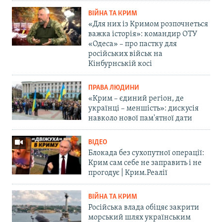
ВІЙНА ТА КРИМ
«Для них із Кримом розпочнеться
важка історія»: командир ОТУ
«Одеса» – про пастку для
російських військ на
Кінбурнській косі
ПРАВА ЛЮДИНИ
«Крим – єдиний регіон, де
українці – меншість»: дискусія
навколо нової пам'ятної дати
ВІДЕО
Блокада без сухопутної операції:
Крим сам себе не заправить і не
прогодує | Крим.Реалії
ВІЙНА ТА КРИМ
Російська влада обіцяє закрити
морський шлях українським