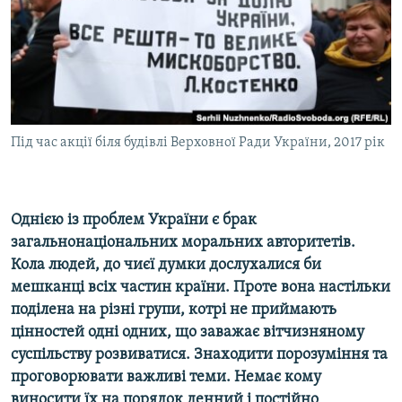
ВІДЕОУРОКИ «ELIFBE»
Русский
СВІДЧЕННЯ ОКУПАЦІЇ
Qırımtatar
УКРАЇНСЬКА ПРОБЛЕМА КРИМУ
ДОЛУЧАЙСЯ!
ІНФОГРАФІКА
Під час акції біля будівлі Верховної Ради України, 2017 рік
Усі сайти RFE/RL
Однією із проблем України є брак
загальнонаціональних моральних авторитетів.
Кола людей, до чиєї думки дослухалися би
мешканці всіх частин країни. Проте вона настільки
поділена на різні групи, котрі не приймають
цінностей одні одних, що заважає вітчизняному
суспільству розвиватися. Знаходити порозуміння та
проговорювати важливі теми. Немає кому
виносити їх на порядок денний і постійно