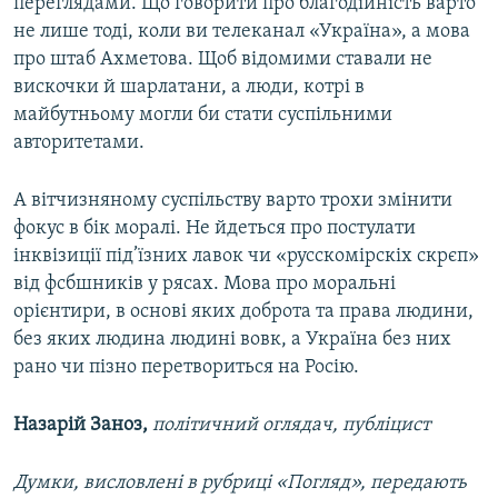
переглядами. Що говорити про благодійність варто
не лише тоді, коли ви телеканал «Україна», а мова
про штаб Ахметова. Щоб відомими ставали не
вискочки й шарлатани, а люди, котрі в
майбутньому могли би стати суспільними
авторитетами.
А вітчизняному суспільству варто трохи змінити
фокус в бік моралі. Не йдеться про постулати
інквізиції під’їзних лавок чи «русскомірскіх скрєп»
від фсбшників у рясах. Мова про моральні
орієнтири, в основі яких доброта та права людини,
без яких людина людині вовк, а Україна без них
рано чи пізно перетвориться на Росію.
Назарій Заноз,
політичний оглядач, публіцист
Думки, висловлені в рубриці «Погляд», передають