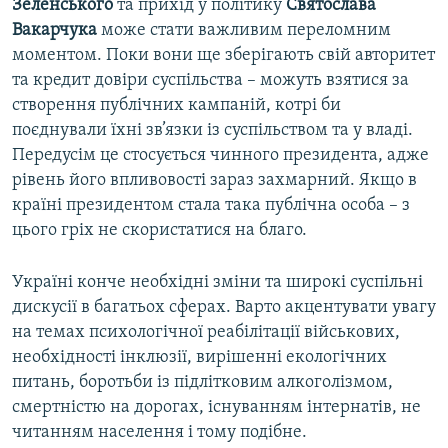
Зеленського
та прихід у політику
Святослава
Вакарчука
може стати важливим переломним
моментом. Поки вони ще зберігають свій авторитет
та кредит довіри суспільства – можуть взятися за
створення публічних кампаній, котрі би
поєднували їхні зв’язки із суспільством та у владі.
Передусім це стосується чинного президента, адже
рівень його впливовості зараз захмарний. Якщо в
країні президентом стала така публічна особа – з
цього гріх не скористатися на благо.
Україні конче необхідні зміни та широкі суспільні
дискусії в багатьох сферах. Варто акцентувати увагу
на темах психологічної реабілітації військових,
необхідності інклюзії, вирішенні екологічних
питань, боротьби із підлітковим алкоголізмом,
смертністю на дорогах, існуванням інтернатів, не
читанням населення і тому подібне.