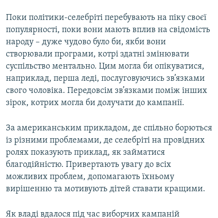
Поки політики-селебріті перебувають на піку своєї
популярності, поки вони мають вплив на свідомість
народу – дуже чудово було би, якби вони
створювали програми, котрі здатні змінювати
суспільство ментально. Цим могла би опікуватися,
наприклад, перша леді, послуговуючись зв’язками
свого чоловіка. Передовсім зв’язками поміж інших
зірок, котрих могла би долучати до кампанії.
За американським прикладом, де спільно борються
із різними проблемами, де селебріті на провідних
ролях показують приклад, як займатися
благодійністю. Привертають увагу до всіх
можливих проблем, допомагають їхньому
вирішенню та мотивують дітей ставати кращими.
Як владі вдалося під час виборчих кампаній