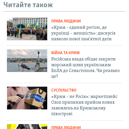
Читайте також
ПРАВА ЛЮДИНИ
«Крим – єдиний регіон, де
українці – меншість»: дискусія
навколо нової пам'ятної дати
ВІЙНА ТА КРИМ
Російська влада обіцяє закрити
морський шлях українським
БпЛА до Севастополя. Чи реально
це?
СУСПІЛЬСТВО
«Крим – не Росія»: маркетплейс
Ozon припинив прийом нових
замовлень на Кримському
півострові
ПРАВА ЛЮДИНИ