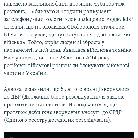
наведено важливий факт, про який Чубаров теж
розповів, – «близько 8-ї години ранку мені
зателефонували колеги, члени місцевих меджлісів і
сказали, що на околицях Сімферополя стали три
БТРи. Я зрозумів, що тут вступають в дію російські
війська». Тобто, окрім людей зі зброєю у
парламенті, в цей день з’явилася військова техніка.
Наступного дня – а це 28 лютого 2014 року –
російські військові розпочали блокувати військові
частини України.
Адвокати заявили, що 5 лютого вранці звернулися
до ДБР (Державне б’юро розслідувань) із заявою
про злочини чиновників. Й сподіваються, що
протягом доби їхнє звернення внесуть до ЄРДР
(Єдиного реєстру досудових розслідувань).