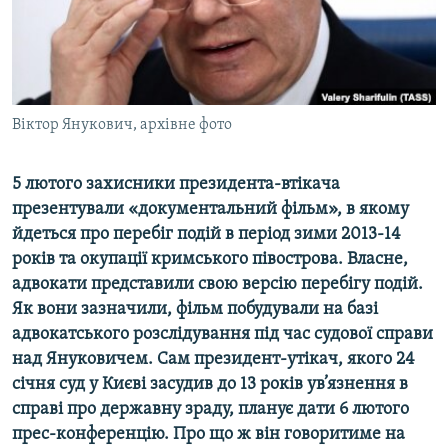
ВІДЕОУРОКИ «ELIFBE»
Русский
СВІДЧЕННЯ ОКУПАЦІЇ
Qırımtatar
УКРАЇНСЬКА ПРОБЛЕМА КРИМУ
ДОЛУЧАЙСЯ!
Віктор Янукович, архівне фото
ІНФОГРАФІКА
5 лютого захисники президента-втікача
презентували «документальний фільм», в якому
Усі сайти RFE/RL
йдеться про перебіг подій в період зими 2013-14
років та окупації кримського півострова. Власне,
адвокати представили свою версію перебігу подій.
Як вони зазначили, фільм побудували на базі
адвокатського розслідування під час судової справи
над Януковичем. Сам президент-утікач, якого 24
січня суд у Києві засудив до 13 років ув’язнення в
справі про державну зраду, планує дати 6 лютого
прес-конференцію. ​Про що ж він говоритиме на