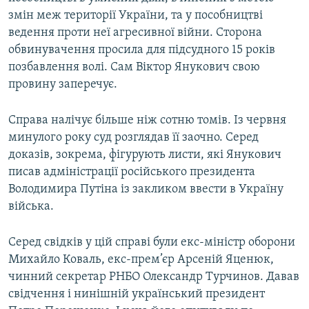
змін меж території України, та у пособництві
ведення проти неї агресивної війни. Сторона
обвинувачення просила для підсудного 15 років
позбавлення волі. Сам Віктор Янукович свою
провину заперечує.
Справа налічує більше ніж сотню томів. Із червня
минулого року суд розглядав її заочно. Серед
доказів, зокрема, фігурують листи, які Янукович
писав адміністрації російського президента
Володимира Путіна із закликом ввести в Україну
війська.
Серед свідків у цій справі були екс-міністр оборони
Михайло Коваль, екс-прем’єр Арсеній Яценюк,
чинний секретар РНБО Олександр Турчинов. Давав
свідчення і нинішній український президент