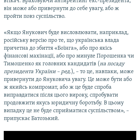
втікач. Враховуючи антирейтинг екс-президента,
він може або привернути до себе увагу, або ж
пройти повз суспільство.
«Якщо Янукович буде висловлювати, наприклад,
російську версію про те, що українська влада
причетна до збиття «Боїнга», або про якісь
фінансові махінації, або про минуле Порошенка чи
Тимошенко як головних кандидатів (
на посаду
президента України – ред.
), – то це, навпаки, може
привернути до Януковича увагу. Це може бути або
ж якийсь компромат, або ж це буде спроба
виправдатися після цього вироку, спробувати
продовжити якусь юридичну боротьбу. В цьому
випадку це не буде сприйматися суспільством», –
припускає Батозький.