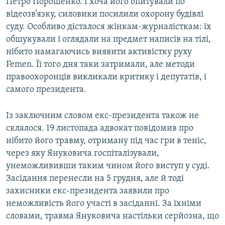
Петро Порошенко. І хоча його опитували по
відеозв’язку, силовики посилили охорону будівлі
суду. Особливо дісталося жінкам-журналісткам: їх
обшукували і оглядали на предмет написів на тілі,
нібито намагаючись виявити активістку руху
Femen. Її того дня таки затримали, але методи
правоохоронців викликали критику і депутатів, і
самого президента.
Із заключним словом екс-президента також не
склалося. 19 листопада адвокат повідомив про
нібито його травму, отриману під час гри в теніс,
через яку Януковича госпіталізували,
унеможлививши таким чином його виступ у суді.
Засідання перенесли на 5 грудня, але й тоді
захисники екс-президента заявили про
неможливість його участі в засіданні. За їхніми
словами, травма Януковича настільки серйозна, що