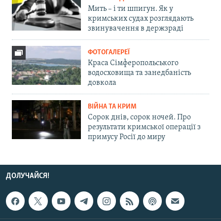
Мить – і ти шпигун. Як у
кримських судах розглядають
звинувачення в держзраді
ФОТОГАЛЕРЕЇ
Краса Сімферопольського
водосховища та занедбаність
довкола
ВІЙНА ТА КРИМ
Сорок днів, сорок ночей. Про
результати кримської операції з
примусу Росії до миру
ДОЛУЧАЙСЯ!