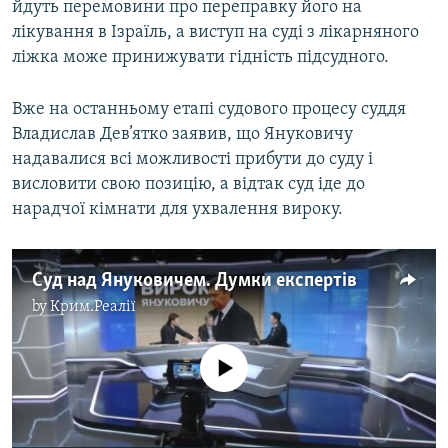
йдуть перемовини про переправку його на
лікування в Ізраїль, а виступ на суді з лікарняного
ліжка може принижувати гідність підсудного.
Вже на останньому етапі судового процесу суддя
Владислав Дев’ятко заявив, що Януковичу
надавалися всі можливості прибути до суду і
висловити свою позицію, а відтак суд іде до
нарадчої кімнати для ухвалення вироку.
Суд над Януковичем. Думки експертів
by
Крим.Реалії
No media source currently available