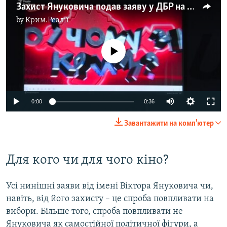
Захист Януковича подав заяву у ДБР на українських чиновників за державну зраду
by
Крим.Реалії
No media source currently available
0:00
0:36
Завантажити на комп'ютер
Для кого чи для чого кіно?
Усі нинішні заяви від імені Віктора Януковича чи,
навіть, від його захисту – це спроба повпливати на
вибори. Більше того, спроба повпливати не
Януковича як самостійної політичної фігури, а