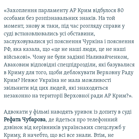
«Захоплення парламенту АР Крим відбулося 80
особами без розпізнавальних знаків. На той
момент, знову ж таки, під час розгляду справи у
суді встановлювались усі обставини,
заслуховувалися усі пояснення Чуркіна і пояснення
РФ, яка казала, що «це не наші люди, це не наші
військові». Чому не були задіяні Наливайченком,
Аваковим відповідні спецпідрозділи, які базувалися
в Криму для того, щоби деблокувати Верховну Раду
Крим? Невже Україна не мала можливості
звільнити від цих людей, які знаходяться
незаконно на території Верховної ради АР Крим?».
Адвокати у фільмі наводять уривок із допиту в суді
Рефата Чубарова
, де йдеться про телефонний
дзвінок від керівників українських спецслужб у
Криму, й начебто, що всі все знали. Втім, не