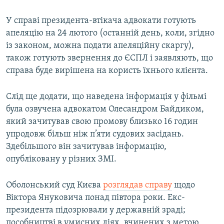
У справі президента-втікача адвокати готують
апеляцію на 24 лютого (останній день, коли, згідно
із законом, можна подати апеляційну скаргу),
також готують звернення до ЄСПЛ і заявляють, що
справа буде вирішена на користь їхнього клієнта.
Слід ще додати, що наведена інформація у фільмі
була озвучена адвокатом Олесандром Байдиком,
який зачитував свою промову близько 16 годин
упродовж більш ніж п’яти судових засідань.
Здебільшого він зачитував інформацію,
опубліковану у різних ЗМІ.
Оболонський суд Києва
розглядав справу
щодо
Віктора Януковича понад півтора роки. Екс-
президента підозрювали у державній зраді;
пособництві в умисних діях, вчинених з метою