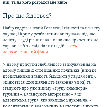
ній, та на кого розраховане кіно?
Про що йдеться?
Набір кадрів із подій Революції гідності та початку
окупації Криму розбавлений виступами під час
допиту в суді різних так чи інакше причетних до
справи осіб чи свідків тих подій –
весь
документальний фільм
.
У ньому присутні здебільшого звинувачення на
адресу тодішніх опозиційних політиків (нині це
представники влади та більшості у парламенті),
оцінюється їхня діяльність (законна чи ні) та
згадують про уже відому «групу снайперів-
грузинів». Балансують автори кіно – а це
адвокатська група, яка захищає Януковича, –
коментарями у ЗМІ учасників Революції гідності.