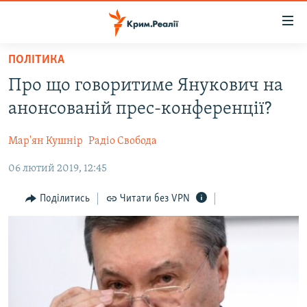
Доступність
посилання
Перейти
ПОЛІТИКА
до
НОВИНИ
Про що говоритиме Янукович на
основного
ВОДА.КРИМ
матеріалу
анонсованій прес-конференції?
ВІДЕО ТА ФОТО
Перейти
до
Мар'ян Кушнір
Радіо Свобода
ПОЛІТИКА
основної
06 лютий 2019, 12:45
БЛОГИ
навігації
Перейти
ПОГЛЯД
Поділитись
Читати без VPN
до
ІНТЕРВ'Ю
пошуку
ВСЕ ЗА ДЕНЬ
СПЕЦПРОЕКТИ
ЯК ОБІЙТИ БЛОКУВАННЯ
ДЕПОРТАЦІЯ