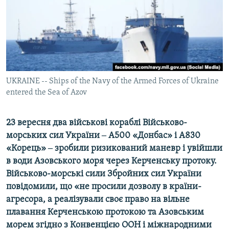
ВІДЕОУРОКИ «ELIFBE»
Русский
СВІДЧЕННЯ ОКУПАЦІЇ
Qırımtatar
УКРАЇНСЬКА ПРОБЛЕМА КРИМУ
ДОЛУЧАЙСЯ!
ІНФОГРАФІКА
UKRAINE -- Ships of the Navy of the Armed Forces of Ukraine
entered the Sea of Azov
Усі сайти RFE/RL
23 вересня два військові кораблі Військово-
морських сил України ‒ A500 «Донбас» і A830
«Корець» ‒ зробили ризикований маневр і увійшли
в води Азовського моря через Керченську протоку.
Військово-морські сили Збройних сил України
повідомили, що «не просили дозволу в країни-
агресора, а реалізували своє право на вільне
плавання Керченською протокою та Азовським
морем згідно з Конвенцією ООН і міжнародними