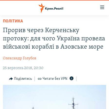
Доступність
посилання
Перейти
ПОЛІТИКА
до
НОВИНИ
Прорив через Керченську
основного
ВОДА.КРИМ
матеріалу
протоку: для чого Україна провела
ВІДЕО ТА ФОТО
Перейти
військові кораблі в Азовське море
до
ПОЛІТИКА
основної
Олександр Голубов
БЛОГИ
навігації
Перейти
25 вересень 2018, 20:30
ПОГЛЯД
до
ІНТЕРВ'Ю
Поділитись
Читати без VPN
пошуку
ВСЕ ЗА ДЕНЬ
СПЕЦПРОЕКТИ
ЯК ОБІЙТИ БЛОКУВАННЯ
ДЕПОРТАЦІЯ