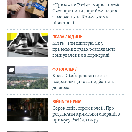
«Крим – не Росія»: маркетплейс
Ozon припинив прийом нових
замовлень на Кримському
півострові
ПРАВА ЛЮДИНИ
Мить – і ти шпигун. Як у
кримських судах розглядають
звинувачення в держзраді
ФОТОГАЛЕРЕЇ
Краса Сімферопольського
водосховища та занедбаність
довкола
ВІЙНА ТА КРИМ
Сорок днів, сорок ночей. Про
результати кримської операції з
примусу Росії до миру