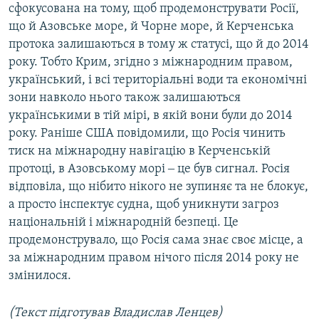
сфокусована на тому, щоб продемонструвати Росії,
що й Азовське море, й Чорне море, й Керченська
протока залишаються в тому ж статусі, що й до 2014
року. Тобто Крим, згідно з міжнародним правом,
український, і всі територіальні води та економічні
зони навколо нього також залишаються
українськими в тій мірі, в якій вони були до 2014
року. Раніше США повідомили, що Росія чинить
тиск на міжнародну навігацію в Керченській
протоці, в Азовському морі ‒ це був сигнал. Росія
відповіла, що нібито нікого не зупиняє та не блокує,
а просто інспектує судна, щоб уникнути загроз
національній і міжнародній безпеці. Це
продемонструвало, що Росія сама знає своє місце, а
за міжнародним правом нічого після 2014 року не
змінилося.
(Текст підготував Владислав Ленцев)