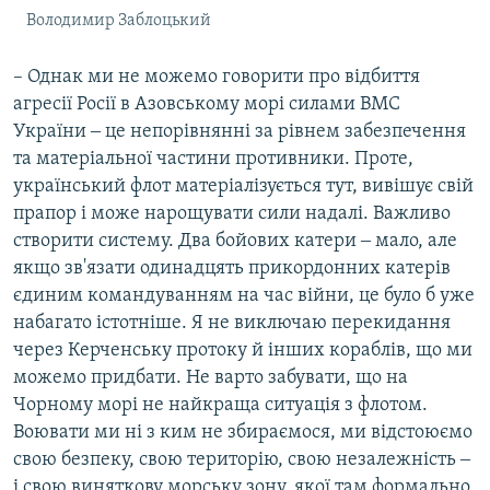
Володимир Заблоцький
– Однак ми не можемо говорити про відбиття
агресії Росії в Азовському морі силами ВМС
України ‒ це непорівнянні за рівнем забезпечення
та матеріальної частини противники. Проте,
український флот матеріалізується тут, вивішує свій
прапор і може нарощувати сили надалі. Важливо
створити систему. Два бойових катери ‒ мало, але
якщо зв'язати одинадцять прикордонних катерів
єдиним командуванням на час війни, це було б уже
набагато істотніше. Я не виключаю перекидання
через Керченську протоку й інших кораблів, що ми
можемо придбати. Не варто забувати, що на
Чорному морі не найкраща ситуація з флотом.
Воювати ми ні з ким не збираємося, ми відстоюємо
свою безпеку, свою територію, свою незалежність ‒
і свою виняткову морську зону, якої там формально