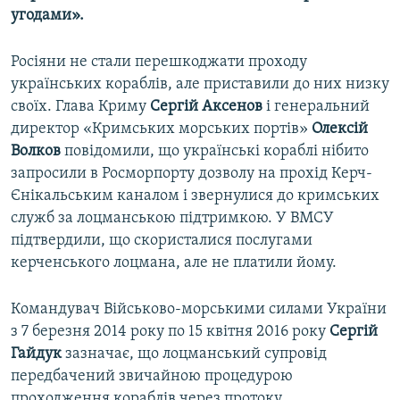
угодами».
Росіяни не стали перешкоджати проходу
українських кораблів, але приставили до них низку
своїх. Глава Криму
Сергій Аксенов
і генеральний
директор «Кримських морських портів»
Олексій
Волков
повідомили, що українські кораблі нібито
запросили в Росморпорту дозволу на прохід Керч-
Єнікальським каналом і звернулися до кримських
служб за лоцманською підтримкою. У ВМСУ
підтвердили, що скористалися послугами
керченського лоцмана, але не платили йому.
Командувач Військово-морськими силами України
з 7 березня 2014 року по 15 квітня 2016 року
Сергій
Гайдук
зазначає, що лоцманський супровід
передбачений звичайною процедурою
проходження кораблів через протоку.