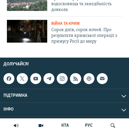
водосховища та занедбаність
довкола
ВІЙНА ТА КРИМ
Сорок днів, сорок ночей. Про
результати кримської операції з
примусу Росії до миру
ДОЛУЧАЙСЯ!
ПІДТРИМКА
ІНФО
© Крим.Реалії, 2026 | Усі права застережено.
КТА
РУС