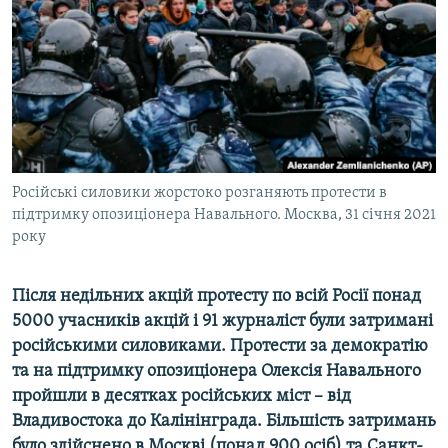
ВІДЕОУРОКИ «ELIFBE»
Русский
СВІДЧЕННЯ ОКУПАЦІЇ
Qırımtatar
УКРАЇНСЬКА ПРОБЛЕМА КРИМУ
ДОЛУЧАЙСЯ!
ІНФОГРАФІКА
Російські силовики жорстоко розганяють протести в
підтримку опозиціонера Навального. Москва, 31 січня 2021
Усі сайти RFE/RL
року
Після недільних акцій протесту по всій Росії понад
5000 учасників акцій і 91 журналіст були затримані
російськими силовиками. Протести за демократію
та на підтримку опозиціонера Олексія Навального
пройшли в десятках російських міст – від
Владивостока до Калінінграда. Більшість затримань
було здійснено в Москві (понад 900 осіб) та Санкт-