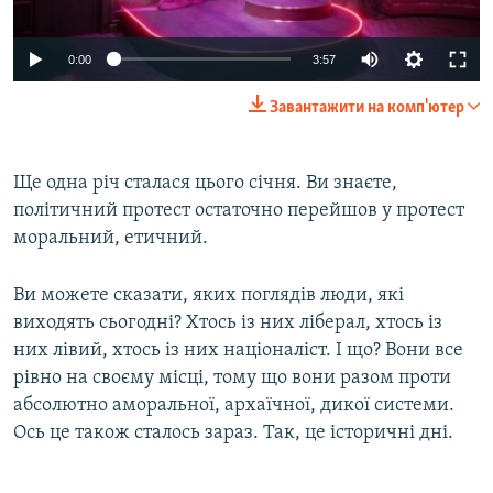
Auto
0:00
3:57
240p
Завантажити на комп'ютер
360p
Auto
240p
360p
480p
480p
Ще одна річ сталася цього січня. Ви знаєте,
політичний протест остаточно перейшов у протест
720p
720p
1080p
моральний, етичний.
1080p
Ви можете сказати, яких поглядів люди, які
виходять сьогодні? Хтось із них ліберал, хтось із
них лівий, хтось із них націоналіст. І що? Вони все
рівно на своєму місці, тому що вони разом проти
абсолютно аморальної, архаїчної, дикої системи.
Ось це також сталось зараз. Так, це історичні дні.