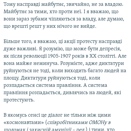
Тому насправді майбутнє, звичайно, не за владою.
Майбутнє за тими, хто проти неї. І я вважаю, що
вони зараз зубами чіпляються за владу, але думаю,
що врешті решт у них нічого не вийде.
Більше того, я вважаю, ці акції протесту насправді
дуже важливі. Я розумію, що може бути депресія,
як після революції 1905-1907 років в XX столітті. Але
вона майже неминуча. Розумієте, адже диктатури
руйнуються не тоді, коли виходить багато людей на
площу. Диктатури руйнуються тоді, коли
розпадається система правління. А система
правління розпадається, дивлячись на людей, які
протестують.
В якомусь сенсі це діалог не тільки між цими
«космонавтами» (
співробітниками ОМОНу в
шоломах і захисній амуніції – ред.
) і тими, хто