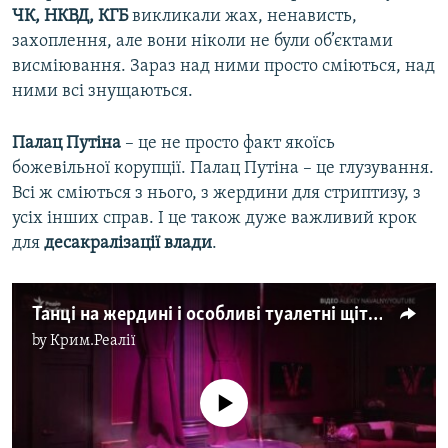
ЧК, НКВД, КГБ
викликали жах, ненависть,
захоплення, але вони ніколи не були об’єктами
висміювання. Зараз над ними просто сміються, над
ними всі знущаються.
Палац Путіна
– це не просто факт якоїсь
божевільної корупції. Палац Путіна – це глузування.
Всі ж сміються з нього, з жердини для стриптизу, з
усіх інших справ. І це також дуже важливий крок
для
десакралізації влади
.
Танці на жердині і особливі туалетні щітки: мільйони дивляться відео Навального про ймовірний палац Путіна
by
Крим.Реалії
No media source currently available