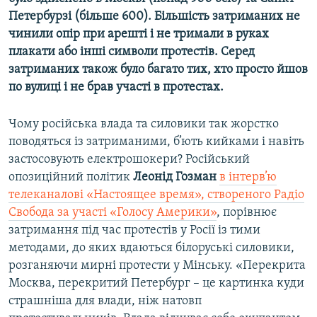
Петербурзі (більше 600). Більшість затриманих не
чинили опір при арешті і не тримали в руках
плакати або інші символи протестів. Серед
затриманих також було багато тих, хто просто йшов
по вулиці і не брав участі в протестах.
Чому російська влада та силовики так жорстко
поводяться із затриманими, б’ють кийками і навіть
застосовують електрошокери? Російський
опозиційний політик
Леонід Гозман
в інтерв’ю
телеканалові «Настоящее время», створеного Радіо
Свобода за участі «Голосу Америки»
, порівнює
затримання під час протестів у Росії із тими
методами, до яких вдаються білоруські силовики,
розганяючи мирні протести у Мінську. «Перекрита
Москва, перекритий Петербург – це картинка куди
страшніша для влади, ніж натовп