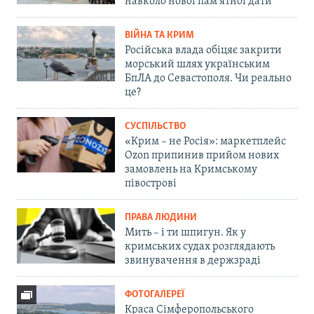
навколо нової пам'ятної дати
ВІЙНА ТА КРИМ
Російська влада обіцяє закрити
морський шлях українським
БпЛА до Севастополя. Чи реально
це?
СУСПІЛЬСТВО
«Крим – не Росія»: маркетплейс
Ozon припинив прийом нових
замовлень на Кримському
півострові
ПРАВА ЛЮДИНИ
Мить – і ти шпигун. Як у
кримських судах розглядають
звинувачення в держзраді
ФОТОГАЛЕРЕЇ
Краса Сімферопольського