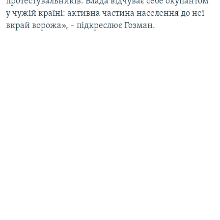
протестувальників. Влада відчуває себе окупантом
у чужій країні: активна частина населення до неї
вкрай ворожа», – підкреслює Гозман.