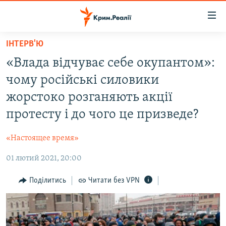
Доступність
посилання
Перейти
ІНТЕРВ'Ю
до
НОВИНИ
«Влада відчуває себе окупантом»:
основного
ВОДА.КРИМ
матеріалу
чому російські силовики
ВІДЕО ТА ФОТО
Перейти
жорстоко розганяють акції
до
ПОЛІТИКА
протесту і до чого це призведе?
основної
БЛОГИ
навігації
«Настоящее время»
Перейти
ПОГЛЯД
до
01 лютий 2021, 20:00
ІНТЕРВ'Ю
пошуку
ВСЕ ЗА ДЕНЬ
Поділитись
Читати без VPN
СПЕЦПРОЕКТИ
ЯК ОБІЙТИ БЛОКУВАННЯ
ДЕПОРТАЦІЯ