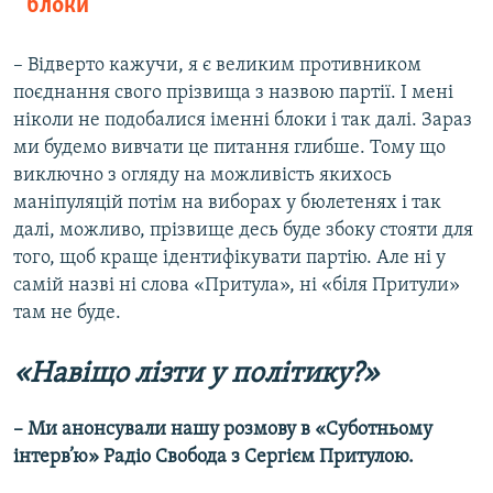
блоки
– Відверто кажучи, я є великим противником
поєднання свого прізвища з назвою партії. І мені
ніколи не подобалися іменні блоки і так далі. Зараз
ми будемо вивчати це питання глибше. Тому що
виключно з огляду на можливість якихось
маніпуляцій потім на виборах у бюлетенях і так
далі, можливо, прізвище десь буде збоку стояти для
того, щоб краще ідентифікувати партію. Але ні у
самій назві ні слова «Притула», ні «біля Притули»
там не буде.
«Навіщо лізти у політику?»
– Ми анонсували нашу розмову в «Суботньому
інтерв’ю» Радіо Свобода з Сергієм Притулою.