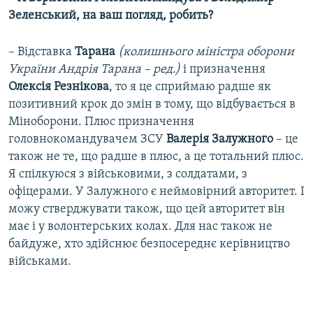
Зеленський, на ваш погляд, робить?
– Відставка
Тарана
(колишнього міністра оборони
України Андрія Тарана – ред.)
і призначення
Олексія Резнікова
, то я це сприймаю радше як
позитивний крок до змін в тому, що відбувається в
Міноборони. Плюс призначення
головнокомандувачем ЗСУ
Валерія Залужного
– це
також не те, що радше в плюс, а це тотальний плюс.
Я спілкуюся з військовими, з солдатами, з
офіцерами. У Залужного є неймовірний авторитет. І
можу стверджувати також, що цей авторитет він
має і у волонтерських колах. Для нас також не
байдуже, хто здійснює безпосереднє керівництво
військами.