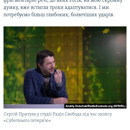
фрагментарні речі, до яких Росія, на мою скромну
думку, вже встигла трохи адаптуватися. І ми
потребуємо більш глибоких, болючіших ударів.
Сергій Притула у студії Радіо Свобода під час запису
«Суботнього інтерв’ю»