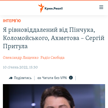
Доступність
посилання
Перейти
ІНТЕРВ'Ю
до
НОВИНИ
Я рівновіддалений від Пінчука,
основного
ВОДА.КРИМ
матеріалу
Коломойського, Ахметова – Сергій
ВІДЕО ТА ФОТО
Перейти
Притула
до
ПОЛІТИКА
основної
Олександр Лащенко
Радіо Свобода
БЛОГИ
навігації
Перейти
10 січень 2022, 15:30
ПОГЛЯД
до
ІНТЕРВ'Ю
Поділитись
Читати без VPN
пошуку
ВСЕ ЗА ДЕНЬ
СПЕЦПРОЕКТИ
ЯК ОБІЙТИ БЛОКУВАННЯ
ДЕПОРТАЦІЯ