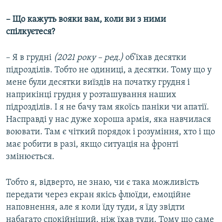
– Що кажуть вояки вам, коли ви з ними
спілкуєтеся?
– Я в грудні
(2021 року – ред.)
об’їхав десятки
підрозділів. Тобто не одиниці, а десятки. Тому що у
мене були десятки виїздів на початку грудня і
наприкінці грудня у розташування наших
підрозділів. І я не бачу там якоїсь паніки чи апатії.
Насправді у нас дуже хороша армія, яка навчилася
воювати. Там є чіткий порядок і розуміння, хто і що
має робити в разі, якщо ситуація на фронті
змінюється.
Тобто я, відверто, не знаю, чи є така можливість
передати через екран якісь флюїди, емоційне
наповнення, але я коли їду туди, я їду звідти
набагато спокійніший, ніж їхав туди. Тому що саме