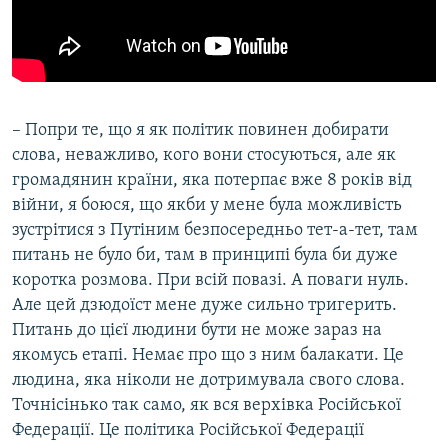
– Попри те, що я як політик повинен добирати
слова, неважливо, кого вони стосуються, але як
громадянин країни, яка потерпає вже 8 років від
війни, я боюся, що якби у мене була можливість
зустрітися з Путіним безпосередньо тет-а-тет, там
питань не було би, там в принципі була би дуже
коротка розмова. При всій повазі. А поваги нуль.
Але цей дзюдоїст мене дуже сильно тригерить.
Питань до цієї людини бути не може зараз на
якомусь етапі. Немає про що з ним балакати. Це
людина, яка ніколи не дотримувала свого слова.
Точнісінько так само, як вся верхівка Російської
Федерації. Це політика Російської Федерації