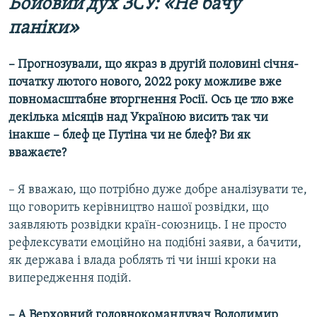
Бойовий дух ЗСУ: «Не бачу
паніки»
– Прогнозували, що якраз в другій половині січня-
початку лютого нового, 2022 року можливе вже
повномасштабне вторгнення Росії. Ось це тло вже
декілька місяців над Україною висить так чи
інакше – блеф це Путіна чи не блеф? Ви як
вважаєте?
– Я вважаю, що потрібно дуже добре аналізувати те,
що говорить керівництво нашої розвідки, що
заявляють розвідки країн-союзниць. І не просто
рефлексувати емоційно на подібні заяви, а бачити,
як держава і влада роблять ті чи інші кроки на
випередження подій.
– А Верховний головнокомандувач Володимир