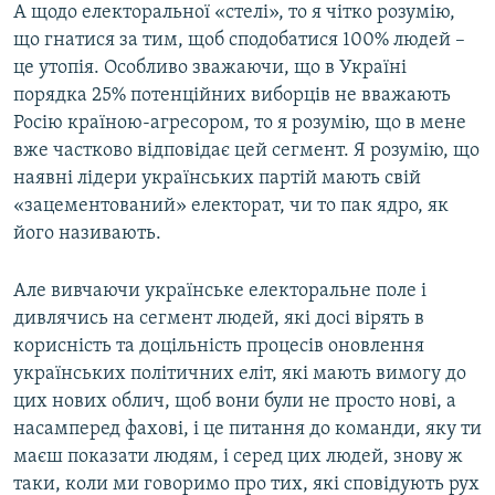
А щодо електоральної «стелі», то я чітко розумію,
що гнатися за тим, щоб сподобатися 100% людей –
це утопія. Особливо зважаючи, що в Україні
порядка 25% потенційних виборців не вважають
Росію країною-агресором, то я розумію, що в мене
вже частково відповідає цей сегмент. Я розумію, що
наявні лідери українських партій мають свій
«зацементований» електорат, чи то пак ядро, як
його називають.
Але вивчаючи українське електоральне поле і
дивлячись на сегмент людей, які досі вірять в
корисність та доцільність процесів оновлення
українських політичних еліт, які мають вимогу до
цих нових облич, щоб вони були не просто нові, а
насамперед фахові, і це питання до команди, яку ти
маєш показати людям, і серед цих людей, знову ж
таки, коли ми говоримо про тих, які сповідують рух