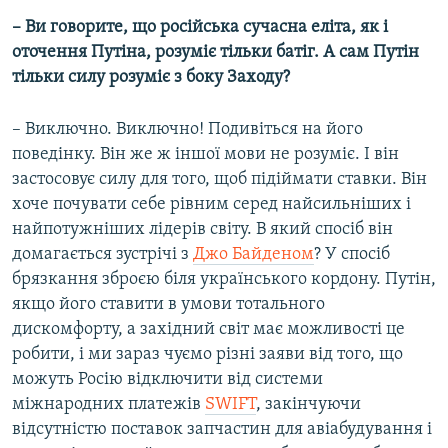
– Ви говорите, що російська сучасна еліта, як і
оточення Путіна, розуміє тільки батіг. А сам Путін
тільки силу розуміє з боку Заходу?
– Виключно. Виключно! Подивіться на його
поведінку. Він же ж іншої мови не розуміє. І він
застосовує силу для того, щоб підіймати ставки. Він
хоче почувати себе рівним серед найсильніших і
найпотужніших лідерів світу. В який спосіб він
домагається зустрічі з
Джо Байденом
? У спосіб
брязкання зброєю біля українського кордону. Путін,
якщо його ставити в умови тотального
дискомфорту, а західний світ має можливості це
робити, і ми зараз чуємо різні заяви від того, що
можуть Росію відключити від системи
міжнародних платежів
SWIFT
, закінчуючи
відсутністю поставок запчастин для авіабудування і