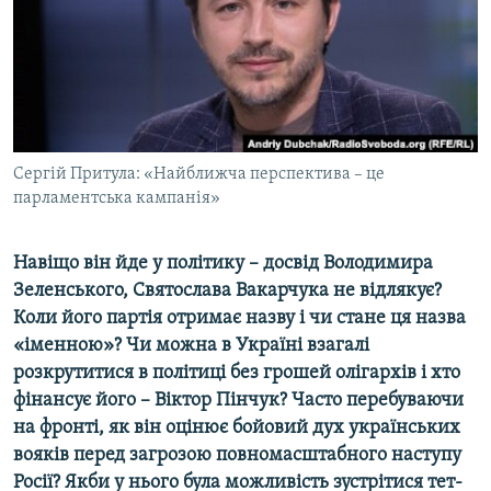
ВІДЕОУРОКИ «ELIFBE»
Русский
СВІДЧЕННЯ ОКУПАЦІЇ
Qırımtatar
УКРАЇНСЬКА ПРОБЛЕМА КРИМУ
ДОЛУЧАЙСЯ!
ІНФОГРАФІКА
Сергій Притула: «Найближча перспектива – це
парламентська кампанія»
Усі сайти RFE/RL
Навіщо він йде у політику – досвід Володимира
Зеленського, Святослава Вакарчука не відлякує?
Коли його партія отримає назву і чи стане ця назва
«іменною»? Чи можна в Україні взагалі
розкрутитися в політиці без грошей олігархів і хто
фінансує його – Віктор Пінчук? Часто перебуваючи
на фронті, як він оцінює бойовий дух українських
вояків перед загрозою повномасштабного наступу
Росії? Якби у нього була можливість зустрітися тет-