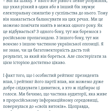
– Він на шляху. У нього все рівно є певне розуміння,
що ухил різкий в один або в інший бік звужує
електоральну симпатію у суспільства до нього. Тому
він намагається балансувати на цих речах. Ми це
можемо помічати навіть в межах одного року. Як
це відбувається? З одного боку, тут ми боремося з
російською пропагандою. З іншого боку, тут ми
воюємо з іншою частиною української опозиції. Я
не знаю, чи ця багатовекторність дасть той
результат, за який він бореться. Але спостерігати за
цією історією достатньо цікаво.
І факт того, що і особистий рейтинг президента
впав, і рейтинг його партії впав, ми можемо дуже
добре слідкувати і дивитися, а хто ж підбирає ці
голоси. Ми бачимо, що частина аудиторії, яка живе
в проросійському інформаційному середовищі,
повернулася до «своїх витоків». Щоправда,