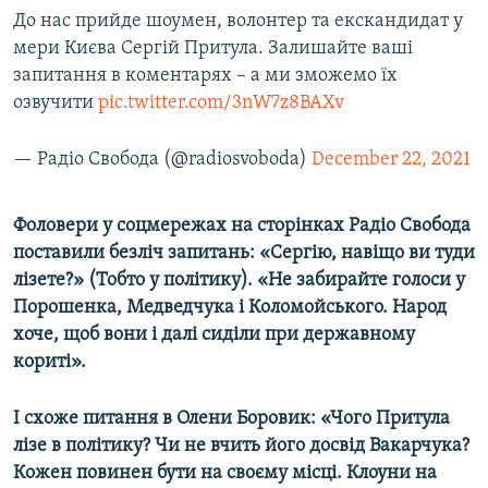
До нас прийде шоумен, волонтер та екскандидат у
мери Києва Сергій Притула. Залишайте ваші
запитання в коментарях – а ми зможемо їх
озвучити
pic.twitter.com/3nW7z8BAXv
— Радіо Свобода (@radiosvoboda)
December 22, 2021
Фоловери у соцмережах на сторінках Радіо Свобода
поставили безліч запитань: «Сергію, навіщо ви туди
лізете?» (Тобто у політику). «Не забирайте голоси у
Порошенка, Медведчука і Коломойського. Народ
хоче, щоб вони і далі сиділи при державному
кориті».
І схоже питання в Олени Боровик: «Чого Притула
лізе в політику? Чи не вчить його досвід Вакарчука?
Кожен повинен бути на своєму місці. Клоуни на