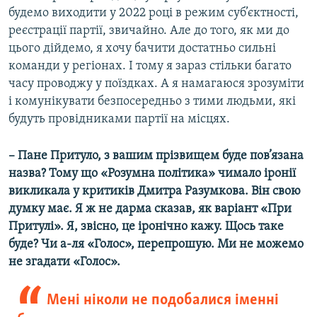
будемо виходити у 2022 році в режим суб’єктності,
реєстрації партії, звичайно. Але до того, як ми до
цього дійдемо, я хочу бачити достатньо сильні
команди у регіонах. І тому я зараз стільки багато
часу проводжу у поїздках. А я намагаюся зрозуміти
і комунікувати безпосередньо з тими людьми, які
будуть провідниками партії на місцях.
– Пане Притуло, з вашим прізвищем буде пов’язана
назва? Тому що «Розумна політика» чимало іронії
викликала у критиків Дмитра Разумкова. Він свою
думку має. Я ж не дарма сказав, як варіант «При
Притулі». Я, звісно, це іронічно кажу. Щось таке
буде? Чи а-ля «Голос», перепрошую. Ми не можемо
не згадати «Голос».
Мені ніколи не подобалися іменні