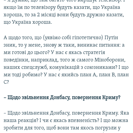
– Я думаю, що там багато чого вирішує телевізор. І
якщо їм по телевізору будуть казати, що Україна
хороша, то за 2 місяці вони будуть дружно казати,
що Україна хороша.
А щодо того, що (уявімо собі гіпотетично) Путін
зник, то у мене, знову ж таки, виникає питання: а
ми готові до цього? У нас є якась стратегія
поведінки, наприклад, того ж самого Міноборони,
наших спецслужб, комунікацій з союзниками? І що
ми тоді робимо? У нас є якийсь план А, план В, план
С?
– Щодо звільнення Донбасу, повернення Криму?
– Щодо звільнення Донбасу, повернення Криму. Яка
наша реакція? І чи є якась впевненість? І що можна
зробити для того, щоб вони там якось погрузли у