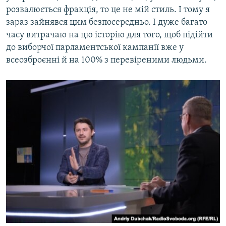
розвалюється фракція, то це не мій стиль. І тому я
зараз зайнявся цим безпосередньо. І дуже багато
часу витрачаю на цю історію для того, щоб підійти
до виборчої парламентської кампанії вже у
всеозброєнні й на 100% з перевіреними людьми.