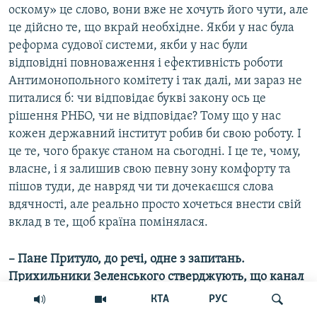
оскому» це слово, вони вже не хочуть його чути, але
це дійсно те, що вкрай необхідне. Якби у нас була
реформа судової системи, якби у нас були
відповідні повноваження і ефективність роботи
Антимонопольного комітету і так далі, ми зараз не
питалися б: чи відповідає букві закону ось це
рішення РНБО, чи не відповідає? Тому що у нас
кожен державний інститут робив би свою роботу. І
це те, чого бракує станом на сьогодні. І це те, чому,
власне, і я залишив свою певну зону комфорту та
пішов туди, де навряд чи ти дочекаєшся слова
вдячності, але реально просто хочеться внести свій
вклад в те, щоб країна помінялася.
– Пане Притуло, до речі, одне з запитань.
Прихильники Зеленського стверджують, що канал
Ахметова «Україна 24» фактично веде проти
КТА
РУС
президента України інформаційну війну. В