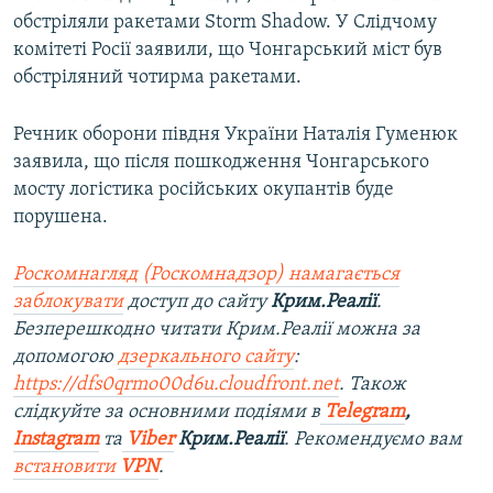
обстріляли ракетами Storm Shadow. У Слідчому
комітеті Росії заявили, що Чонгарський міст був
обстріляний чотирма ракетами.
Речник оборони півдня України Наталія Гуменюк
заявила, що після пошкодження Чонгарського
мосту логістика російських окупантів буде
порушена.
Роскомнагляд (Роскомнадзор) намагається
заблокувати
доступ до сайту
Крим.Реалії
.
Безперешкодно читати Крим.Реалії можна за
допомогою
дзеркального сайту
:
https://dfs0qrmo00d6u.cloudfront.net
. Також
слідкуйте за основними подіями в
Telegram
,
Instagram
та
Viber
Крим.Реалії
. Рекомендуємо вам
встановити
VPN
.