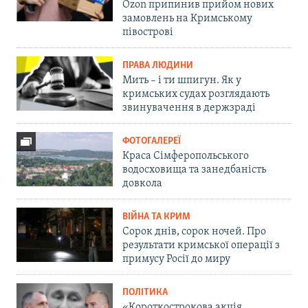
Ozon припинив прийом нових
замовлень на Кримському
півострові
ПРАВА ЛЮДИНИ
Мить – і ти шпигун. Як у
кримських судах розглядають
звинувачення в держзраді
ФОТОГАЛЕРЕЇ
Краса Сімферопольського
водосховища та занедбаність
довкола
ВІЙНА ТА КРИМ
Сорок днів, сорок ночей. Про
результати кримської операції з
примусу Росії до миру
ПОЛІТИКА
«Короткострокова акція