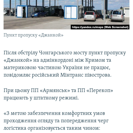
ВІДЕОУРОКИ «ELIFBE»
Русский
СВІДЧЕННЯ ОКУПАЦІЇ
Qırımtatar
УКРАЇНСЬКА ПРОБЛЕМА КРИМУ
Пункт пропуску «Джанкой»
ДОЛУЧАЙСЯ!
ІНФОГРАФІКА
Після обстрілу Чонгарського мосту пункт пропуску
«Джанкой» на адмінкордоні між Кримом та
Усі сайти RFE/RL
материковою частиною України не працює,
повідомляє російський Мінтранс півострова.
При цьому ПП «Армянськ» та ПП «Перекоп»
працюють у штатному режимі.
«З метою забезпечення комфортних умов
проходження огляду та попередження черг
логістика організовується таким чином: