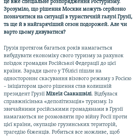
це вже спеціальне розпорядження Ростуризму.
Зрозуміло, що рішення Москви можуть серйозно
позначитися на ситуації в туристичній галузі Грузії,
та ще й в найгарячіший сезон подорожей. Але чи
варто цьому дивуватися?
Грузія протягом багатьох років намагається
вибудувати економіку свого туризму за рахунок
поїздок громадян Російської Федерації до цієї
країни. Заради цього у Тбілісі пішли на
одностороннє скасування візового режиму з Росією
– ініціатором цього рішення став колишній
президент Грузії
Міхеїл Саакашвілі
. Відбулася
справжнісінька «деполітизація» туризму. Із
звичайними російськими громадянами в Грузії
намагаються не розмовляти про війну Росії проти
цієї країни, окупацію грузинських територій,
трагедію біженців. Робиться все можливе, щоб