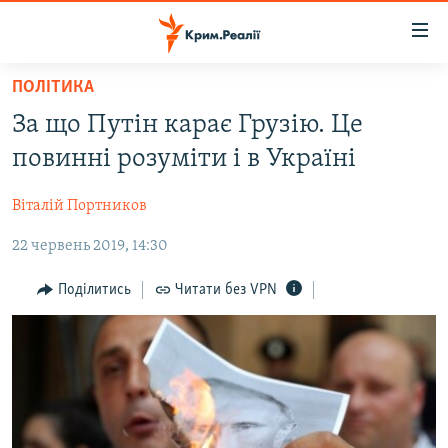
Доступність
посилання
Перейти
ПОЛІТИКА
до
НОВИНИ
За що Путін карає Грузію. Це
основного
ВОДА.КРИМ
матеріалу
повинні розуміти і в Україні
ВІДЕО ТА ФОТО
Перейти
до
Віталій Портников
ПОЛІТИКА
основної
22 червень 2019, 14:30
БЛОГИ
навігації
Перейти
ПОГЛЯД
Поділитись
Читати без VPN
до
ІНТЕРВ'Ю
пошуку
ВСЕ ЗА ДЕНЬ
СПЕЦПРОЕКТИ
ЯК ОБІЙТИ БЛОКУВАННЯ
ДЕПОРТАЦІЯ