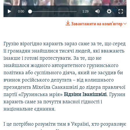
0:00
1:29
Завантажити на комп'ютер
​Грузію вірогідно карають зараз саме за те, що серед
її громадян знайшлися тисячі людей, які вважають
інакше і готові протестувати. За те, що не
знайшлося жодного авторитетного грузинського
політика або суспільного діяча, який не засудив би
вчинок російського депутата – від колишнього
президента Міхеїла Саакашвілі до лідера правлячої
партії «Грузинська мрія»
Бідзіни Іванішвілі
. Грузин
карають саме за почуття власної гідності і
національне єднання.
І це потрібно розуміти тим в Україні, хто розраховує