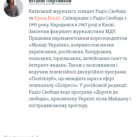
Віталій Портников
Київський журналіст, оглядач Радіо Свобода
та
Крим.Реалії
. Співпрацює з Радіо Свобода з
1991 року. Народився в 1967 році в Києві.
Закінчив факультет журналістики МДУ.
Працював парламентським кореспондентом
«Молоді України», колумністом низки
українських, російських, білоруських,
польських, ізраїльських, латвійських газет та
інтернет-видань. Також є засновником і
ведучим телевізійної дискусійної програми
«Політклуб», що виходить зараз в ефірі
телеканалу «Еспресо». У російській редакції
Радіо Свобода веде програму «Дороги до
свободи», присвячену Україні після Майдану і
пострадянському простору.