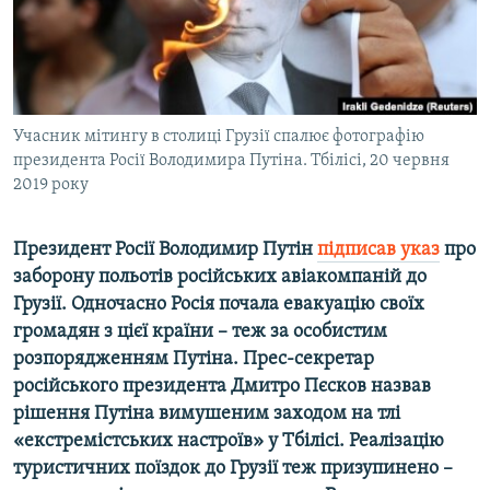
ВІДЕОУРОКИ «ELIFBE»
Русский
СВІДЧЕННЯ ОКУПАЦІЇ
Qırımtatar
УКРАЇНСЬКА ПРОБЛЕМА КРИМУ
ДОЛУЧАЙСЯ!
Учасник мітингу в столиці Грузії спалює фотографію
ІНФОГРАФІКА
президента Росії Володимира Путіна. Тбілісі, 20 червня
2019 року
Усі сайти RFE/RL
Президент Росії Володимир Путін
підписав указ
про
заборону польотів російських авіакомпаній до
Грузії. Одночасно Росія почала евакуацію своїх
громадян з цієї країни – теж за особистим
розпорядженням Путіна. Прес-секретар
російського президента Дмитро Пєсков назвав
рішення Путіна вимушеним заходом на тлі
«екстремістських настроїв» у Тбілісі. Реалізацію
туристичних поїздок до Грузії теж призупинено –