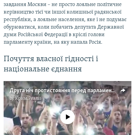
завдання Москви – не просто лояльне політичне
керівництво тієї чи іншої колишньої радянської
республіки, а лояльне населення, яке і не подумає
обурюватися, коли побачить депутата Державної
думи Російської Федерації в кріслі голови
парламенту країни, на яку напала Росія.
Почуття власної гідності і
національне єднання
Друга ніч протистояння перед парламентом Грузії (відео)
by
Крим.Реалії
No media source currently available