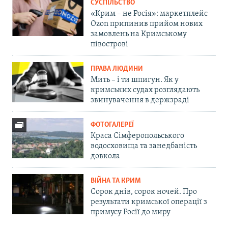
СУСПІЛЬСТВО
«Крим – не Росія»: маркетплейс
Ozon припинив прийом нових
замовлень на Кримському
півострові
ПРАВА ЛЮДИНИ
Мить – і ти шпигун. Як у
кримських судах розглядають
звинувачення в держзраді
ФОТОГАЛЕРЕЇ
Краса Сімферопольського
водосховища та занедбаність
довкола
ВІЙНА ТА КРИМ
Сорок днів, сорок ночей. Про
результати кримської операції з
примусу Росії до миру