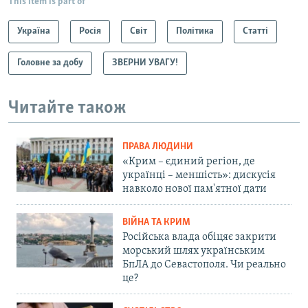
This item is part of
Україна
Росія
Світ
Політика
Статті
Головне за добу
ЗВЕРНИ УВАГУ!
Читайте також
ПРАВА ЛЮДИНИ
«Крим – єдиний регіон, де
українці – меншість»: дискусія
навколо нової пам'ятної дати
ВІЙНА ТА КРИМ
Російська влада обіцяє закрити
морський шлях українським
БпЛА до Севастополя. Чи реально
це?