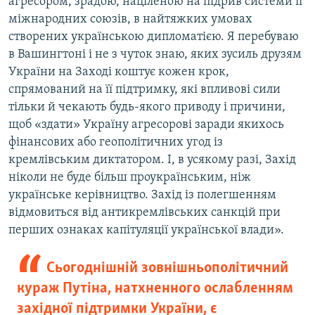
агресором, зрадою, націленою на підрив системи її
міжнародних союзів, в найтяжких умовах
створених українською дипломатією. Я перебуваю
в Вашингтоні і не з чуток знаю, яких зусиль друзям
України на Заході коштує кожен крок,
спрямований на її підтримку, які впливові сили
тільки й чекають будь-якого приводу і причини,
щоб «здати» Україну агресорові заради якихось
фінансових або геополітичних угод із
кремлівським диктатором. І, в усякому разі, Захід
ніколи не буде більш проукраїнським, ніж
українське керівництво. Захід із полегшенням
відмовиться від антикремлівських санкцій при
перших ознаках капітуляції української влади».
Сьогоднішній зовнішньополітичний
кураж Путіна, натхненного ослабленням
західної підтримки України, є