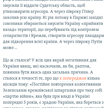
змусили її віддати Судетську область, щоб
утихомирити агресора. А через півроку Гітлер
захопив усю країну. 81 рік потому в Парижі західні
союзники збираються змусити Україну «прийняти
назад» території, що перебувають під контролем
сепаратистів і Кремля, створити агресору плацдарм
для підкорення всієї країни. А через півроку Путін
може...
Що ж сталося? У всіх цих вкрай негативних для
України явищ, які наскочили, як би, раптом,
повинна бути якась одна загальна причина. А
сталося в точності те, про що
я попереджав
кілька
місяців тому: «Постійне повторення колективним
Зеленським кремлівської шпаргалки про таку собі
«партію війни», яка була при владі в Україні
попередні 5 років, є зрадою України, яка бореться з