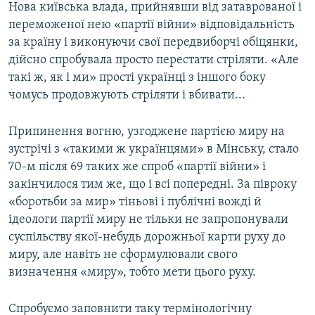
Нова київська влада, прийнявши від затаврованої і
переможеної нею «партії війни» відповідальність
за країну і виконуючи свої передвиборчі обіцянки,
дійсно спробувала просто перестати стріляти. «Але
такі ж, як і ми» прості українці з іншого боку
чомусь продовжують стріляти і вбивати...
Припинення вогню, узгоджене партією миру на
зустрічі з «такими ж українцями» в Мінську, стало
70-м після 69 таких же спроб «партії війни» і
закінчилося тим же, що і всі попередні. За півроку
«боротьби за мир» тіньові і публічні вожді й
ідеологи партії миру не тільки не запропонували
суспільству якої-небудь дорожньої карти руху до
миру, але навіть не сформулювали свого
визначення «миру», тобто мети цього руху.
Спробуємо заповнити таку термінологічну