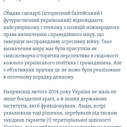
Обидва сценарії (історичний балтійський і
футуристичний український) відповідають
найсуворішому і точному з позицій міжнародного
права визначенню справедливого миру, що
завершує несправедливу агресивну війну. Таке
визначення миру має бути присутнім як
смислотворча історична перспектива в свідомості
кожного українського політика і громадянина. Але
з об’єктивних причин це не може бути реалізоване
в поточному порядку денному.
Наприкінці лютого 2014 року Україна не мала не
лише боєздатної армії, а й інших державних
інститутів, які б функціонували. Люди, котрі
ухвалювали тоді рішення, перебували під тиском
західних гарантів (!) територіальної цілісності