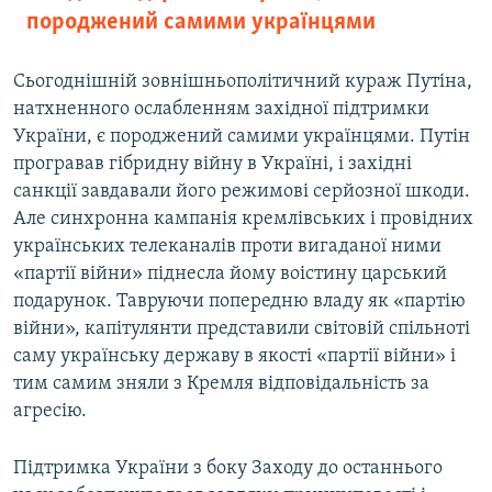
породжений самими українцями
Сьогоднішній зовнішньополітичний кураж Путіна,
натхненного ослабленням західної підтримки
України, є породжений самими українцями. Путін
програвав гібридну війну в Україні, і західні
санкції завдавали його режимові серйозної шкоди.
Але синхронна кампанія кремлівських і провідних
українських телеканалів проти вигаданої ними
«партії війни» піднесла йому воістину царський
подарунок. Тавруючи попередню владу як «партію
війни», капітулянти представили світовій спільноті
саму українську державу в якості «партії війни» і
тим самим зняли з Кремля відповідальність за
агресію.
Підтримка України з боку Заходу до останнього