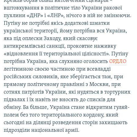
Кремль обрав більш витончений сценарій –
вштовхування в політичне тіло України ракової
пухлини «ДНР» і «ЛНР», нічого в ній не змінюючи.
Путіну не потрібні якісь додаткові шматки
української території, йому потрібна вся Україна,
яка під оплески Заходу, який скасовує
антикремлівські санкції, проковтне наживку
«відновлення її територіальної цілісності». Путіну
потрібна Україна, яка слухняно оголосить
ОРДЛО
легітимною своєю частиною при всевладді
російських силовиків, яке зберігається там, при
прямому політичному правлінні з Москви, при
сотнях патріотів України, які нудяться в тортурних
підвалах і їх навіть не вносять до списків для
обміну. Ба більше, Україна стане відкритим гуляй-
полем без того територіального кордону, який
сьогодні на ділянці розведення сторін захищають
підрозділи національної армії.