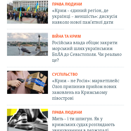
ПРАВА ЛЮДИНИ
«Крим – єдиний регіон, де
українці – меншість»: дискусія
навколо нової пам'ятної дати
ВІЙНА ТА КРИМ
Російська влада обіцяє закрити
морський шлях українським
БпЛА до Севастополя. Чи реально
це?
СУСПІЛЬСТВО
«Крим – не Росія»: маркетплейс
Ozon припинив прийом нових
замовлень на Кримському
півострові
ПРАВА ЛЮДИНИ
Мить – і ти шпигун. Як у
кримських судах розглядають
звинувачення в держзраді