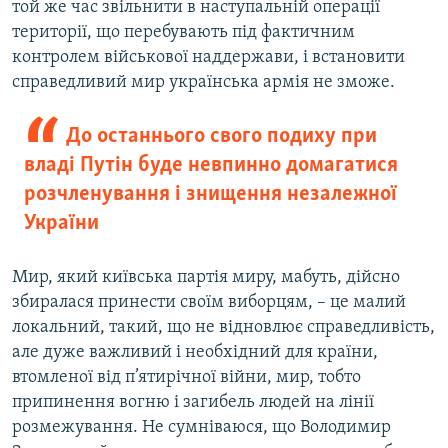
той же час звільнити в наступальній операції
території, що перебувають під фактичним
контролем військової наддержави, і встановити
справедливий мир українська армія не зможе.
До останнього свого подиху при
владі Путін буде невпинно домагатися
розчленування і знищення незалежної
України
Мир, який київська партія миру, мабуть, дійсно
збиралася принести своїм виборцям, – це малий
локальний, такий, що не відновлює справедливість,
але дуже важливий і необхідний для країни,
втомленої від п’ятирічної війни, мир, тобто
припинення вогню і загибель людей на лінії
розмежування. Не сумніваюся, що Володимир