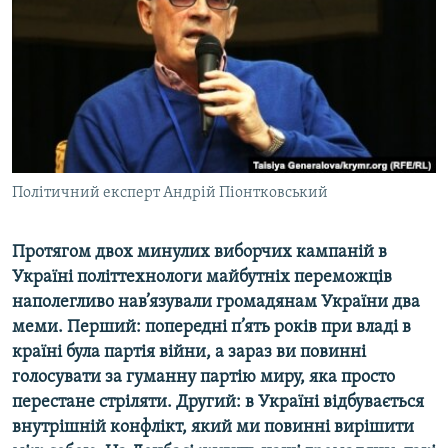
ВІДЕОУРОКИ «ELIFBE»
Русский
СВІДЧЕННЯ ОКУПАЦІЇ
Qırımtatar
УКРАЇНСЬКА ПРОБЛЕМА КРИМУ
ДОЛУЧАЙСЯ!
ІНФОГРАФІКА
Політичний експерт Андрій Піонтковський
Усі сайти RFE/RL
Протягом двох минулих виборчих кампаній в
Україні політтехнологи майбутніх переможців
наполегливо нав’язували громадянам України два
меми. Перший: попередні п’ять років при владі в
країні була партія війни, а зараз ви повинні
голосувати за гуманну партію миру, яка просто
перестане стріляти. Другий: в Україні відбувається
внутрішній конфлікт, який ми повинні вирішити