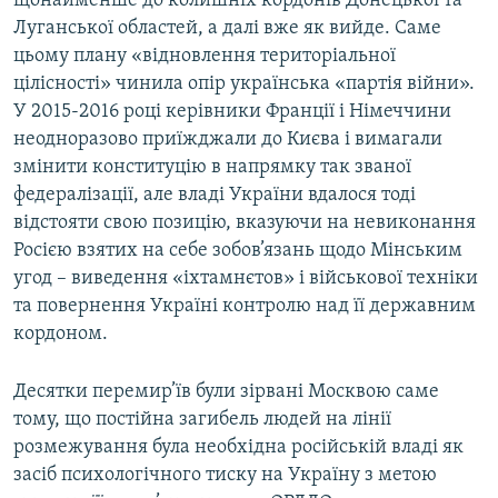
щонайменше до колишніх кордонів Донецької та
Луганської областей, а далі вже як вийде. Саме
цьому плану «відновлення територіальної
цілісності» чинила опір українська «партія війни».
У 2015-2016 році керівники Франції і Німеччини
неодноразово приїжджали до Києва і вимагали
змінити конституцію в напрямку так званої
федералізації, але владі України вдалося тоді
відстояти свою позицію, вказуючи на невиконання
Росією взятих на себе зобов’язань щодо Мінським
угод – виведення «іхтамнєтов» і військової техніки
та повернення Україні контролю над її державним
кордоном.
Десятки перемир’їв були зірвані Москвою саме
тому, що постійна загибель людей на лінії
розмежування була необхідна російській владі як
засіб психологічного тиску на Україну з метою