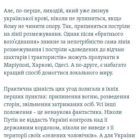
Але, по-перше, лиходій, який уже лизнув
української крові, ніколи не зупиниться, якщо
йому не чинити опору. Так, припиняться постріли
на лінії розмежування. Однак після «братнього
возз’єднання» зникне за непотрібністю сама лінія
розмежування і постріли «доведених до відчаю
шахтарів і трактористів» можуть пролунати в
Маріуполі, Харкові, Одесі. А по-друге, є набагато
кращий спосіб домогтися локального миру.
Практична цінність цих угод полягала в їхніх
перших пунктах: припинення вогню, розведення
сторін, звільнення затриманих осіб. Усі інші
положення – це ненаукова фантастика. Ніколи
Путін не віддасть Україні контроль над її
державним кордоном, ніколи не виведе з її
території своїх «зелених чоловічків». А для України