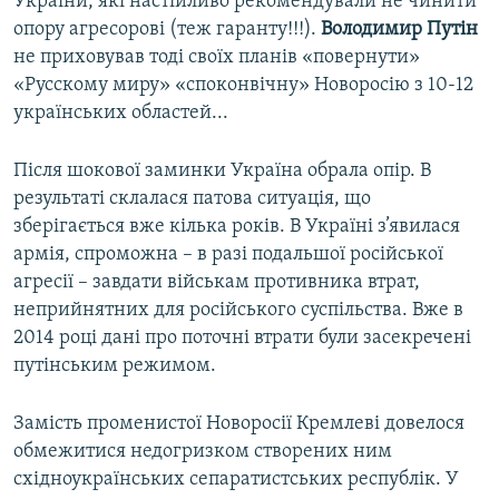
України, які настійливо рекомендували не чинити
опору агресорові (теж гаранту!!!).
Володимир Путін
не приховував тоді своїх планів «повернути»
«Русскому миру» «споконвічну» Новоросію з 10-12
українських областей...
Після шокової заминки Україна обрала опір. В
результаті склалася патова ситуація, що
зберігається вже кілька років. В Україні з’явилася
армія, спроможна – в разі подальшої російської
агресії – завдати військам противника втрат,
неприйнятних для російського суспільства. Вже в
2014 році дані про поточні втрати були засекречені
путінським режимом.
Замість променистої Новоросії Кремлеві довелося
обмежитися недогризком створених ним
східноукраїнських сепаратистських республік. У