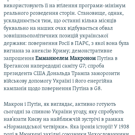
використовують її на втілення програми-мінімум
реального розведення сторін. Становище, однак,
ускладнюється тим, що останні кілька місяців
буквально на наших очах відбувається обвал
зовнішньополітичних позицій української
держави: повернення Росії в ПАРЄ, з якої вона була
вигнана за анексію Криму; демонстративне
запрошення
Емманюелем Макроном
Путіна в
Брегансон напередодні саміту G7; спроба
президента США Дональда Трампа заморозити
військову допомогу Україні і його енергійна
кампанія щодо повернення Путіна в G8.
Макрон і Путін, як виглядає, активно готують
сьогодні за спиною України угоду, яку спробують
нав’язати Києву на найближчій зустрічі в рамках
«Нормандської четвірки». Яка іронія історії! У 1938
році в Мюнхені західні союзники Чехословаччини