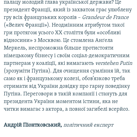
палацу молодий глава української держави? Це
президент Франції, який із захватом грає улюблену
гру всіх французьких королів –
Grandeur de France
(«Велич Франції»). Неодмінним атрибутом такої
гри протягом усього XX століття були «особливі
відносини» з Москвою. Це стомлена Анґела
Меркель, неспроможна більше протистояти
німецькому бізнесу і своїм соціал-демократичним
партнерам у коаліції, які вимагають
verstehen Putin
(зрозуміти Путіна). Для очищення сумління їй, так
само як і французькому колезі, обов’язково треба
отримати від України довідку про гарну поведінку
Путіна. Переговори в такій компанії і стануть для
президента України моментом істини, яка не
читки вимагає з актора, а повної загибелі всерйоз.
Андрій Піонтковський
,
політичний експерт