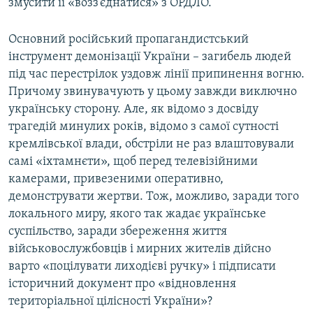
змусити її «возз’єднатися» з ОРДЛО.
Основний російський пропагандистський
інструмент демонізації України – загибель людей
під час перестрілок уздовж лінії припинення вогню.
Причому звинувачують у цьому завжди виключно
українську сторону. Але, як відомо з досвіду
трагедій минулих років, відомо з самої сутності
кремлівської влади, обстріли не раз влаштовували
самі «іхтамнєти», щоб перед телевізійними
камерами, привезеними оперативно,
демонструвати жертви. Тож, можливо, заради того
локального миру, якого так жадає українське
суспільство, заради збереження життя
військовослужбовців і мирних жителів дійсно
варто «поцілувати лиходієві ручку» і підписати
історичний документ про «відновлення
територіальної цілісності України»?