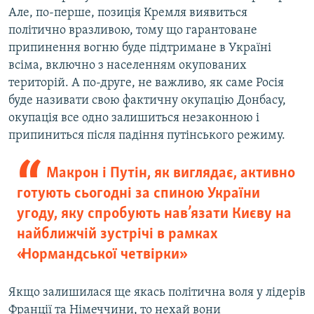
Але, по-перше, позиція Кремля виявиться
політично вразливою, тому що гарантоване
припинення вогню буде підтримане в Україні
всіма, включно з населенням окупованих
територій. А по-друге, не важливо, як саме Росія
буде називати свою фактичну окупацію Донбасу,
окупація все одно залишиться незаконною і
припиниться після падіння путінського режиму.
Макрон і Путін, як виглядає, активно
готують сьогодні за спиною України
угоду, яку спробують нав’язати Києву на
найближчій зустрічі в рамках
«Нормандської четвірки»
Якщо залишилася ще якась політична воля у лідерів
Франції та Німеччини, то нехай вони