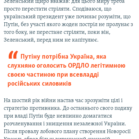
Зеленський щиро вважав: для цього миру треба
просто перестати стріляти. Сподіваюся, що
український президент уже починає розуміти, що
Путін, без участі якого жоден постріл не пролунає з
того боку, не перестане стріляти, поки він,
Зеленський, перед ним не капітулює.
Путіну потрібна Україна, яка
слухняно оголосить ОРДЛО легітимною
своєю частиною при всевладді
російських силовиків
На шостий рік війни настав час зрозуміти цілі і
стратегію противника. До останнього свого подиху
при владі Путін буде невпинно домагатися
розчленування і знищення незалежної України.
Після провалу лобового плану створення Новоросії