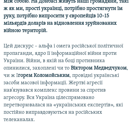
між собою. На Донбасі живуть наші громадяни, такі
ж як ми, прості українці, потрібно простягнути їм
руку, потрібно випросити у європейців 10-15
мільярдів доларів на відновлення зруйнованих
війною територій.
Цей дискурс – альфа і омега російської політичної
пропаганди, ядро її інформаційної війни проти
України. Війни, в якій на боці противника
опинилися, захоплені чи то
Віктором Медведчуком
,
чи ж І
горем Коломойським
, провідні українські
засоби масової інформації. Жертві агресії
нав’язувався комплекс провини за спротив
агресору. Вся Україна цілеспрямовано
перетворювалася на «українських експертів», які
постійно виправдовуються на російських
телеканалах.