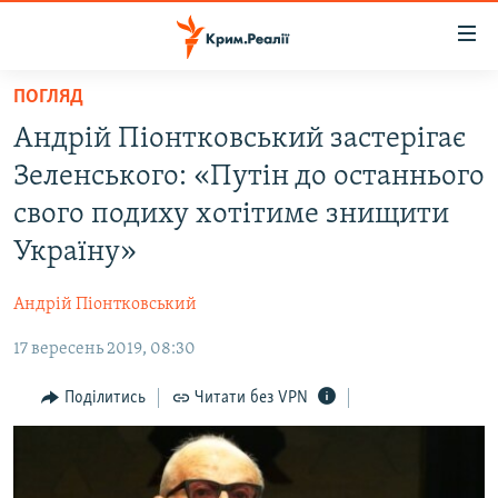
Доступність
посилання
Перейти
ПОГЛЯД
до
НОВИНИ
Андрій Піонтковський застерігає
основного
ВОДА.КРИМ
матеріалу
Зеленського: «Путін до останнього
ВІДЕО ТА ФОТО
Перейти
свого подиху хотітиме знищити
до
ПОЛІТИКА
Україну»
основної
БЛОГИ
навігації
Андрій Піонтковський
Перейти
ПОГЛЯД
до
17 вересень 2019, 08:30
ІНТЕРВ'Ю
пошуку
ВСЕ ЗА ДЕНЬ
Поділитись
Читати без VPN
СПЕЦПРОЕКТИ
ЯК ОБІЙТИ БЛОКУВАННЯ
ДЕПОРТАЦІЯ