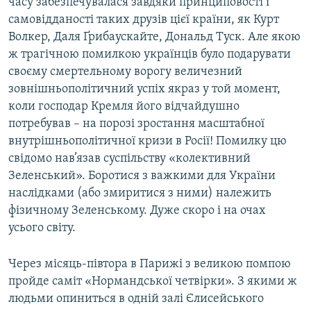
часу забезпечувалася завдяки принциповості і
самовідданості таких друзів цієї країни, як Курт
Волкер, Даля Ґрибаускайте, Дональд Туск. Але якою
ж трагічною помилкою українців було подарувати
своєму смертельному ворогу величезний
зовнішньополітичний успіх якраз у той момент,
коли господар Кремля його відчайдушно
потребував – на порозі зростання масштабної
внутрішньополітичної кризи в Росії! Помилку цю
свідомо нав’язав суспільству «колективний
Зеленський». Боротися з важкими для України
наслідками (або змиритися з ними) належить
фізичному Зеленському. Дуже скоро і на очах
усього світу.
Через місяць-півтора в Парижі з великою помпою
пройде саміт «Нормандської четвірки». З якими ж
людьми опиниться в одній залі Єлисейського