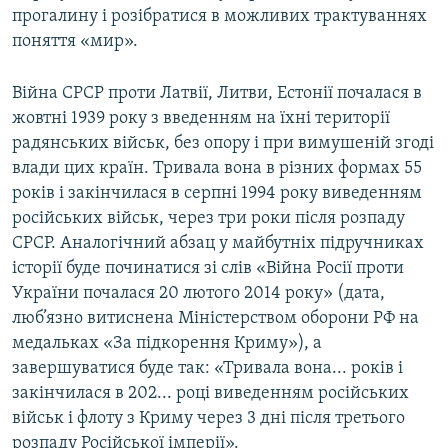
прогалину і розібратися в можливих трактуваннях
поняття «мир».
Війна СРСР проти Латвії, Литви, Естонії почалася в
жовтні 1939 року з введенням на їхні території
радянських військ, без опору і при вимушеній згоді
влади цих країн. Тривала вона в різних формах 55
років і закінчилася в серпні 1994 року виведенням
російських військ, через три роки після розпаду
СРСР. Аналогічний абзац у майбутніх підручниках
історії буде починатися зі слів «Війна Росії проти
України почалася 20 лютого 2014 року» (дата,
люб’язно витиснена Міністерством оборони РФ на
медальках «За підкорення Криму»), а
завершуватися буде так: «Тривала вона... років і
закінчилася в 202... році виведенням російських
військ і флоту з Криму через 3 дні після третього
розпаду Російської імперії».