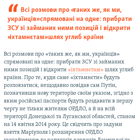
Всі розмови про «таких же, як ми,
українців» спрямовані на одне: прибрати
ЗСУ зі займаних ними позицій і відкрити
«іхтамнєтам» шлях углиб країни
Всі розмови про «таких же, як ми, українців»
спрямовані на одне: прибрати ЗСУ зі займаних
ними позицій і відкрити
«іхтамнєтам»
шлях углиб
країни. Про те, куди саме «іхтамнєти» будуть
розповзатися, нещодавно повідав сам Путін,
позначивши нову територію своїм указом, згідно з
яким російські паспорти будуть роздавати в першу
чергу не тільки жителям ОРДЛО, а й на всій
території Донецької та Луганської областей, станом
на 14 квітня 2014 року. Це свідчить про задуми
взяття Маріуполя і розширення ОРДЛО