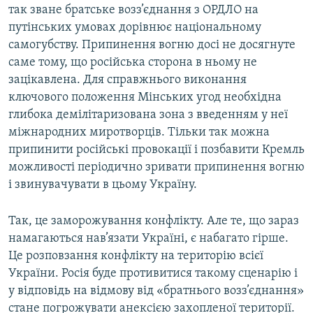
так зване братське возз’єднання з ОРДЛО на
путінських умовах дорівнює національному
самогубству. Припинення вогню досі не досягнуте
саме тому, що російська сторона в ньому не
зацікавлена. Для справжнього виконання
ключового положення Мінських угод необхідна
глибока демілітаризована зона з введенням у неї
міжнародних миротворців. Тільки так можна
припинити російські провокації і позбавити Кремль
можливості періодично зривати припинення вогню
і звинувачувати в цьому Україну.
Так, це заморожування конфлікту. Але те, що зараз
намагаються нав’язати Україні, є набагато гірше.
Це розповзання конфлікту на територію всієї
України. Росія буде противитися такому сценарію і
у відповідь на відмову від «братнього возз’єднання»
стане погрожувати анексією захопленої території.