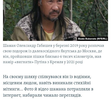
Шаман Олександр Габишев у березні 2019 року розпочав
свою подорож із далекосхідного Якутська до Москви, де
він, пройшовши пішки близько 6 тисяч кілометрів, мав
намір «вигнати» Путіна з Кремля у 2021 році
На своєму шляху спілкувався він із водіями,
місцевим людом, навіть виникали стихійні
мітинги… Фото й відео шамана потрапляли в
інтернет, набирали чимало переглядів.