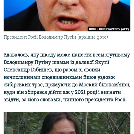
ВІДЕОУРОКИ «ELIFBE»
Русский
СВІДЧЕННЯ ОКУПАЦІЇ
Qırımtatar
УКРАЇНСЬКА ПРОБЛЕМА КРИМУ
ДОЛУЧАЙСЯ!
Президент Росії Володимир Путін (архівне фото)
ІНФОГРАФІКА
Здавалось, яку шкоду може нанести всемогутньому
Володимиру Путіну шаман із далекої Якутії
Усі сайти RFE/RL
Олександр Габишев, що разом зі своїми
нечисленними сподвижниками йшов уздовж
сибірських трас, прямуючи до Москви білокам’яної,
куди він збирався дійти аж у 2021 році і вигнати
звідти, за його словами, чинного президента Росії.