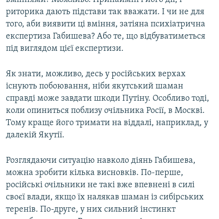
риторика дають підстави так вважати. І чи не для
того, аби виявити ці вміння, затіяна психіатрична
експертиза Габишева? Або те, що відбуватиметься
під виглядом цієї експертизи.
Як знати, можливо, десь у російських верхах
існують побоювання, ніби якутський шаман
справді може завдати шкоди Путіну. Особливо тоді,
коли опиниться поблизу очільника Росії, в Москві.
Тому краще його тримати на віддалі, наприклад, у
далекій Якутії.
Розглядаючи ситуацію навколо діянь Габишева,
можна зробити кілька висновків. По-перше,
російські очільники не такі вже впевнені в силі
своєї влади, якщо їх налякав шаман із сибірських
теренів. По-друге, у них сильний інстинкт