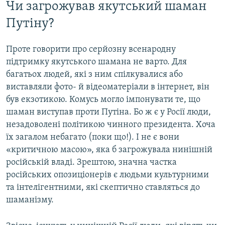
Чи загрожував якутський шаман
Путіну?
Проте говорити про серйозну всенародну
підтримку якутського шамана не варто. Для
багатьох людей, які з ним спілкувалися або
виставляли фото- й відеоматеріали в інтернет, він
був екзотикою. Комусь могло імпонувати те, що
шаман виступав проти Путіна. Бо ж є у Росії люди,
незадоволені політикою чинного президента. Хоча
їх загалом небагато (поки що!). І не є вони
«критичною масою», яка б загрожувала нинішній
російській владі. Зрештою, значна частка
російських опозиціонерів є людьми культурними
та інтелігентними, які скептично ставляться до
шаманізму.