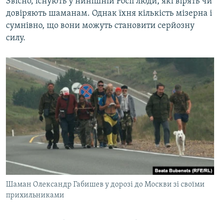
Звісно, існують у нинішній Росії люди, які вірять чи
довіряють шаманам. Однак їхня кількість мізерна і
сумнівно, що вони можуть становити серйозну
силу.
Шаман Олександр Габишев у дорозі до Москви зі своїми
прихильниками