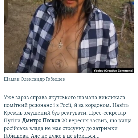
Шаман Олександр Габишев
Уже зараз справа якутського шамана викликала
помітний резонанс і в Росії, й за кордоном. Навіть
Кремль змушений був реагувати. Прес-секретар
Путіна
Дмитро Пєсков
20 вересня заявив, що вища
російська влада не має стосунку до затримки
Габишева. Але не дуже в це віриться…