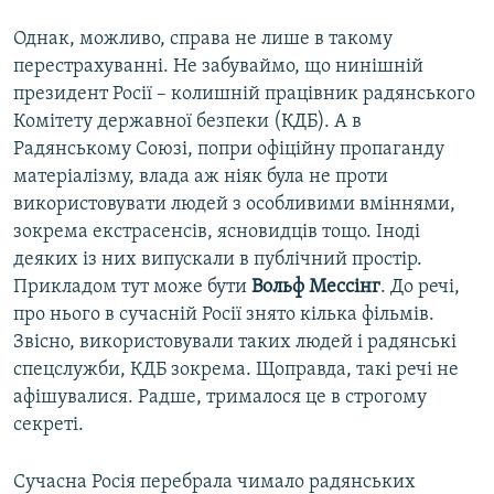
Однак, можливо, справа не лише в такому
перестрахуванні. Не забуваймо, що нинішній
президент Росії – колишній працівник радянського
Комітету державної безпеки (КДБ). А в
Радянському Союзі, попри офіційну пропаганду
матеріалізму, влада аж ніяк була не проти
використовувати людей з особливими вміннями,
зокрема екстрасенсів, ясновидців тощо. Іноді
деяких із них випускали в публічний простір.
Прикладом тут може бути
Вольф Мессінг
. До речі,
про нього в сучасній Росії знято кілька фільмів.
Звісно, використовували таких людей і радянські
спецслужби, КДБ зокрема. Щоправда, такі речі не
афішувалися. Радше, трималося це в строгому
секреті.
Сучасна Росія перебрала чимало радянських