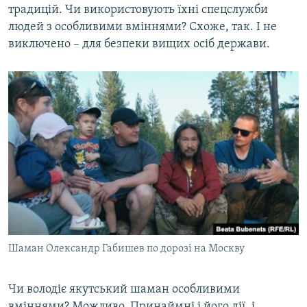
традицій. Чи використовують їхні спецслужби
людей з особливими вміннями? Схоже, так. І не
виключено – для безпеки вищих осіб держави.
Шаман Олександр Габишев по дорозі на Москву
Чи володіє якутський шаман особливими
вміннями? Можливо. Принаймні і його дії, і