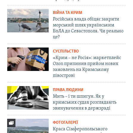
ВІЙНА ТА КРИМ
Російська влада обіцяє закрити
морський шлях українським
БпЛА до Севастополя. Чи реально
це?
СУСПІЛЬСТВО
«Крим – не Росія»: маркетплейс
Ozon припинив прийом нових
замовлень на Кримському
півострові
ПРАВА ЛЮДИНИ
Мить – і ти шпигун. Як у
кримських судах розглядають
звинувачення в держзраді
ФОТОГАЛЕРЕЇ
Краса Сімферопольського