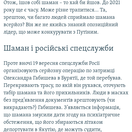
Отож, ішов собі шаман – то хай би йшов. До 2021
року ще є часу. Може різне трапитися... Та,
зрештою, чи багато людей сприймало шамана
всерйоз? Він же не якийсь знаний опозиційний
лідер, що може конкурувати з Путіним.
Шаман і російські спецслужби
Проте вночі 19 вересня спецслужби Росії
організовують серйозну операцію по затримці
Олександра Габишева в Бурятії, де той перебував.
Перекривають трасу, по якій він рухався, оточують
табір шамана та його прихильників. Люди в масках
без пред’явлення документів арештовують (чи
викрадають?) Габишева. З’являється інформація,
що шамана змусили дати згоду на психіатричне
обстеження, що його збираються літаком
депортувати в Якутію, де можуть судити,