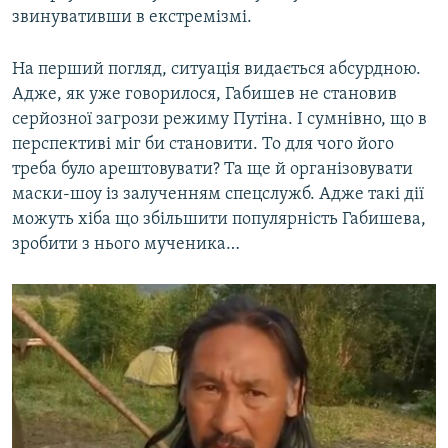
звинувативши в екстремізмі.
На перший погляд, ситуація видається абсурдною.
Адже, як уже говорилося, Габишев не становив
серйозної загрози режиму Путіна. І сумнівно, що в
перспективі міг би становити. То для чого його
треба було арештовувати? Та ще й організовувати
маски-шоу із залученням спецслужб. Адже такі дії
можуть хіба що збільшити популярність Габишева,
зробити з нього мученика…