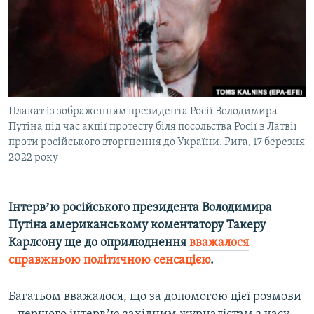
ВІДЕОУРОКИ «ELIFBE»
Русский
СВІДЧЕННЯ ОКУПАЦІЇ
Qırımtatar
УКРАЇНСЬКА ПРОБЛЕМА КРИМУ
ДОЛУЧАЙСЯ!
ІНФОГРАФІКА
Плакат із зображенням президента Росії Володимира
Путіна під час акції протесту біля посольства Росії в Латвії
проти російського вторгнення до України. Рига, 17 березня
Усі сайти RFE/RL
2022 року
Інтервʼю російського президента Володимира
Путіна американському коментатору Такеру
Карлсону ще до оприлюднення
вважалося
справжньою політичною сенсацією
.
Багатьом вважалося, що за допомогою цієї розмови