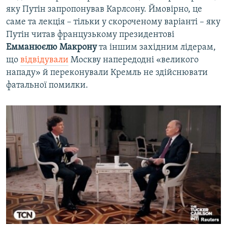
яку Путін запропонував Карлсону. Ймовірно, це
саме та лекція – тільки у скороченому варіанті – яку
Путін читав французькому президентові
Емманюєлю Макрону
та іншим західним лідерам,
що
відвідували
Москву напередодні «великого
нападу» й переконували Кремль не здійснювати
фатальної помилки.