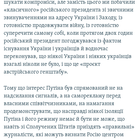
шукати компроміси, але замість цього ми побачили
«класичного» російського президента зі звичними
звинуваченнями на адресу України і Заходу, із
готовністю продовжувати війну, із готовністю
суперечити самому собі, коли протягом двох годин
російський президент погоджувався із фактом
існування України і українців й водночас
переконував, що ніякої України і ніяких українців
взагалі ніколи не було, і що це «проєкт
австрійського генштабу».
Тому що інтерес Путіна був спрямований не на
надсилання сигналів, а на саморекламу перед
власними співвітчизниками, на намагання
продемонструвати, що насправді ніякої ізоляції
Путіна і його режиму немає й бути не може, що
навіть зі Сполучених Штатів приїздять «правильні»
журналісти, які можуть визнати Росію центром