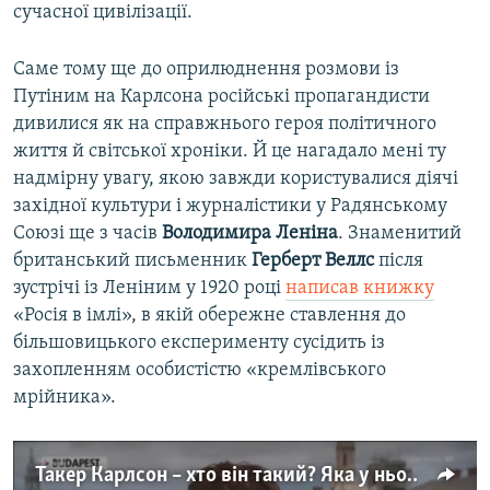
сучасної цивілізації.
Саме тому ще до оприлюднення розмови із
Путіним на Карлсона російські пропагандисти
дивилися як на справжнього героя політичного
життя й світської хроніки. Й це нагадало мені ту
надмірну увагу, якою завжди користувалися діячі
західної культури і журналістики у Радянському
Союзі ще з часів
Володимира Леніна
. Знаменитий
британський письменник
Герберт Веллс
після
зустрічі із Леніним у 1920 році
написав книжку
«Росія в імлі», в якій обережне ставлення до
більшовицького експерименту сусідить із
захопленням особистістю «кремлівського
мрійника».
Такер Карлсон – хто він такий? Яка у нього репутація та яка мотивація взяти інтерв'ю у Путіна? (відео)