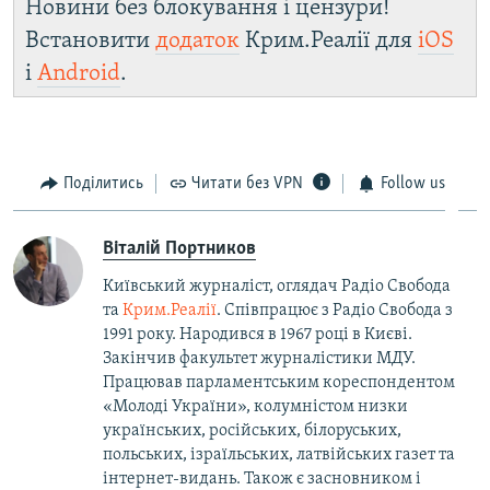
Новини без блокування і цензури!
Встановити
додаток
Крим.Реалії для
iOS
і
Android
.
Поділитись
Читати без VPN
Follow us
Віталій Портников
Київський журналіст, оглядач Радіо Свобода
та
Крим.Реалії
. Співпрацює з Радіо Свобода з
1991 року. Народився в 1967 році в Києві.
Закінчив факультет журналістики МДУ.
Працював парламентським кореспондентом
«Молоді України», колумністом низки
українських, російських, білоруських,
польських, ізраїльських, латвійських газет та
інтернет-видань. Також є засновником і