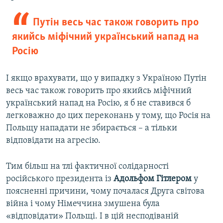
Путін весь час також говорить про
якийсь міфічний український напад на
Росію
І якщо врахувати, що у випадку з Україною Путін
весь час також говорить про якийсь міфічний
український напад на Росію, я б не ставився б
легковажно до цих переконань у тому, що Росія на
Польщу нападати не збирається – а тільки
відповідати на агресію.
Тим більш на тлі фактичної солідарності
російського президента із
Адольфом Гітлером
у
поясненні причини, чому почалася Друга світова
війна і чому Німеччина змушена була
«відповідати» Польщі. І в цій несподіваній