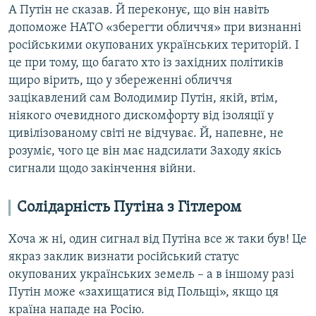
А Путін не сказав. Й переконує, що він навіть
допоможе НАТО «зберегти обличчя» при визнанні
російськими окупованих українських територій. І
це при тому, що багато хто із західних політиків
щиро вірить, що у збереженні обличчя
зацікавлений сам Володимир Путін, якій, втім,
ніякого очевидного дискомфорту від ізоляції у
цивілізованому світі не відчуває. Й, напевне, не
розуміє, чого це він має надсилати Заходу якісь
сигнали щодо закінчення війни.
Солідарність Путіна з Гітлером
Хоча ж ні, один сигнал від Путіна все ж таки був! Це
якраз заклик визнати російський статус
окупованих українських земель – а в іншому разі
Путін може «захищатися від Польщі», якщо ця
країна нападе на Росію.