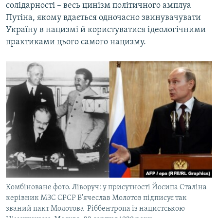
солідарності – весь цинізм політичного амплуа
Путіна, якому вдається одночасно звинувачувати
Україну в нацизмі й користуватися ідеологічними
практиками цього самого нацизму.
Комбіноване фото. Ліворуч: у присутності Йосипа Сталіна
керівник МЗС СРСР В'ячеслав Молотов підписує так
званий пакт Молотова-Ріббентропа із нацистською