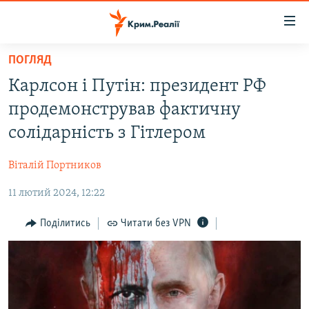
Доступність
посилання
Перейти
ПОГЛЯД
до
НОВИНИ
Карлсон і Путін: президент РФ
основного
ВОДА.КРИМ
матеріалу
продемонстрував фактичну
ВІДЕО ТА ФОТО
Перейти
солідарність з Гітлером
до
ПОЛІТИКА
основної
Віталій Портников
БЛОГИ
навігації
Перейти
11 лютий 2024, 12:22
ПОГЛЯД
до
ІНТЕРВ'Ю
Поділитись
Читати без VPN
пошуку
ВСЕ ЗА ДЕНЬ
СПЕЦПРОЕКТИ
ЯК ОБІЙТИ БЛОКУВАННЯ
ДЕПОРТАЦІЯ