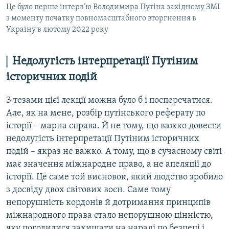
Це було перше інтерв’ю Володимира Путіна західному ЗМІ
з моменту початку повномасштабного вторгнення в
Україну в лютому 2022 року
Недолугість інтерпретації Путіним
історичних подій
З тезами цієї лекції можна було б і посперечатися.
Але, як на мене, розбір путінського реферату по
історії – марна справа. Й не тому, що важко довести
недолугість інтерпретації Путіним історичних
подій – якраз не важко. А тому, що в сучасному світі
має значення міжнародне право, а не апеляції до
історії. Це саме той висновок, який людство зробило
з досвіду двох світових воєн. Саме тому
непорушність кордонів й дотримання принципів
міжнародного права стало непорушною цінністю,
яку погодилися захищати на нараді по безпеці і