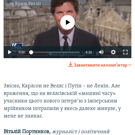
by
Крим.Реалії
No media source currently available
Auto
0:00
4:16
240p
Завантажити на комп'ютер
360p
Auto
240p
360p
480p
480p
Звісно, Карлсон не Веллс і Путін – не Ленін. Але
враження, що на веллсівській «машині часу»
720p
720p
1080p
учасники цього нового інтервʼю з імперським
1080p
мрійником потрапили у якесь далеке минуле, у
мене не зникає.
Віталій Портников,
журналіст і політичний