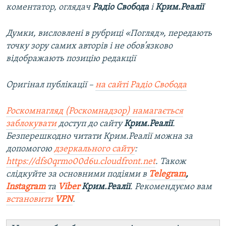
коментатор, оглядач
Радіо Свобода
і
Крим.Реалії
Думки, висловлені в рубриці «Погляд», передають
точку зору самих авторів і не обов’язково
відображають позицію редакції
Оригінал публікації –
на сайті Радіо Свобода
Роскомнагляд (Роскомнадзор) намагається
заблокувати
доступ до сайту
Крим.Реалії
.
Безперешкодно читати Крим.Реалії можна за
допомогою
дзеркального сайту
:
https://dfs0qrmo00d6u.cloudfront.net
. Також
слідкуйте за основними подіями в
Telegram
,
Instagram
та
Viber
Крим.Реалії
. Рекомендуємо вам
встановити
VPN
.