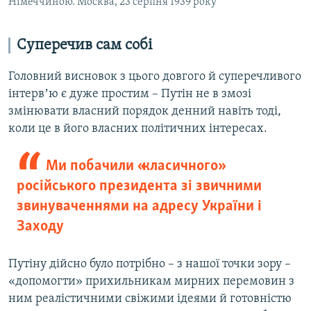
Німеччиною. Москва, 23 серпня 1939 року
Суперечи
в
сам собі
Головний висновок з цього довгого й суперечливого
інтервʼю є дуже простим – Путін не в змозі
змінювати власний порядок денний навіть тоді,
коли це в його власних політичних інтересах.
Ми побачили «класичного»
російського президента зі звичними
звинуваченнями на адресу України і
Заходу
Путіну дійсно було потрібно – з нашої точки зору –
«допомогти» прихильникам мирних перемовин з
ним реалістичними свіжими ідеями й готовністю