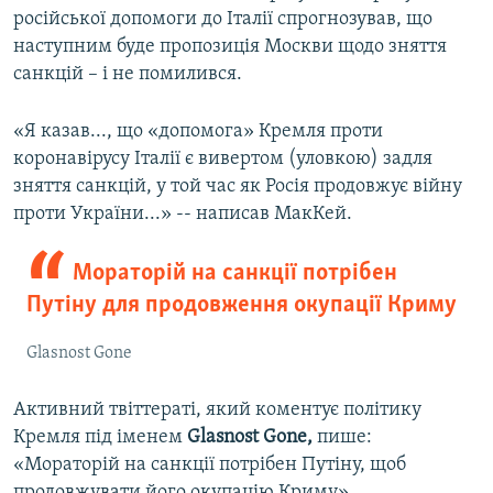
російської допомоги до Італії спрогнозував, що
наступним буде пропозиція Москви щодо зняття
санкцій – і не помилився.
«Я казав..., що «допомога» Кремля проти
коронавірусу Італії є вивертом (уловкою) задля
зняття санкцій, у той час як Росія продовжує війну
проти України...» -- написав МакКей.
Мораторій на санкції потрібен
Путіну для продовження окупації Криму
Glasnost Gone
Активний твіттераті, який коментує політику
Кремля під іменем
Glasnost Gone,
пише:
«Мораторій на санкції потрібен Путіну, щоб
продовжувати його окупацію Криму».