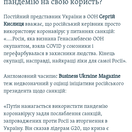
пандемію на свою користь?
Постійний представник України в ООН
Сергій
Кислиця
вважає, що російський керівник просто
використовує коронавірус у питаннях санкцій:
«....Росія, яка визнана Генасамблеєю ООН
окупантом, взяла COVID у союзники і
перефарбувалася в захисники людства. Кінець
окупації, насправді, найкращі ліки для самої Росії».
Англомовний часипис
Business Ukraine Magazine
теж недвозначний у оцінці ініціативи російського
президента щодо санкцій:
«Путін намагається використати пандемію
коронавірусу задля послаблення санкцій,
запроваджених проти Росії за вторгнення в
Україну. Він сказав лідерам G20, що криза є