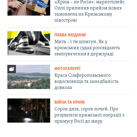
«Крим – не Росія»: маркетплейс
Ozon припинив прийом нових
замовлень на Кримському
півострові
ПРАВА ЛЮДИНИ
Мить – і ти шпигун. Як у
кримських судах розглядають
звинувачення в держзраді
ФОТОГАЛЕРЕЇ
Краса Сімферопольського
водосховища та занедбаність
довкола
ВІЙНА ТА КРИМ
Сорок днів, сорок ночей. Про
результати кримської операції з
примусу Росії до миру