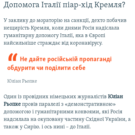
Допомога Італії піар-хід Кремля?
У заклику до мораторію на санкції, дехто побачив
нещирість Кремля, коли днями Росія надіслала
гуманітарну допомогу Італії, яка в Європі
найсильніше страждає від коронавірусу.
Не дайте російській пропаганді
обдурити чи поділити себе
Юліан Рьопке
Один із провідних німецьких журналістів
Юліан
Рьопке
провів паралелі з «демонстративною»
допомогою і гуманітарними конвоями, які Росія
надсилала на окуповану частину Східної України, а
також у Сирію. і ось нині – до Італії.