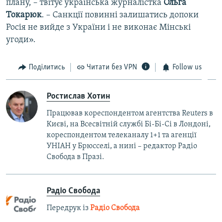
плану, – твітує українська журналістка
Ольга
Токарюк
. – Санкції повинні залишатись допоки
Росія не вийде з України і не виконає Мінські
угоди».
Поділитись
Читати без VPN
Follow us
Ростислав Хотин
Працював кореспондентом агентства Reuters в
Києві, на Всесвітній службі Бі-Бі-Сі в Лондоні,
кореспондентом телеканалу 1+1 та агенції
УНІАН у Брюсселі, а нині – редактор Радіо
Свобода в Празі.
Радіо Свобода
Передрук із
Радіо Свобода