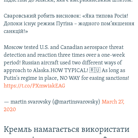
підлетіли до Аляски, яка є американським штатом.
Сваровський робить висновок: «Яка типова Росія!
Допоки існує режим Путіна – жодного пом’якшення
санкцій!»
Moscow tested U.S. and Canadian aerospace threat
detection and reaction three times over a one-week
period! Russian aircraft used two different ways of
approach to Alaska.HOW TYPICAL! 🇷🇺 As long as
Putin's regime in place, NO WAY for easing sanctions!
https://t.co/PXmwiakEAG
— martin svarovsky (@martinsvarovsky)
March 27,
2020
Кремль намагається використати