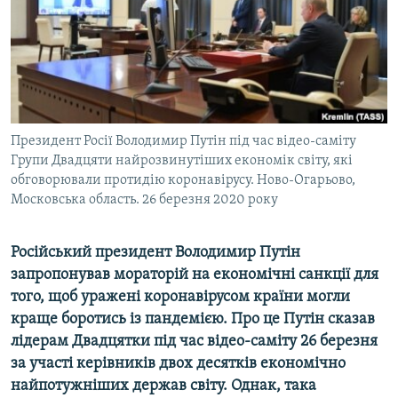
ВІДЕОУРОКИ «ELIFBE»
Русский
СВІДЧЕННЯ ОКУПАЦІЇ
Qırımtatar
УКРАЇНСЬКА ПРОБЛЕМА КРИМУ
ДОЛУЧАЙСЯ!
ІНФОГРАФІКА
Президент Росії Володимир Путін під час відео-саміту
Групи Двадцяти найрозвинутіших економік світу, які
обговорювали протидію коронавірусу. Ново-Огарьово,
Усі сайти RFE/RL
Московська область. 26 березня 2020 року
Російський президент Володимир Путін
запропонував мораторій на економічні санкції для
того, щоб уражені коронавірусом країни могли
краще боротись із пандемією. Про це Путін сказав
лідерам Двадцятки під час відео-саміту 26 березня
за участі керівників двох десятків економічно
найпотужніших держав світу. Однак, така