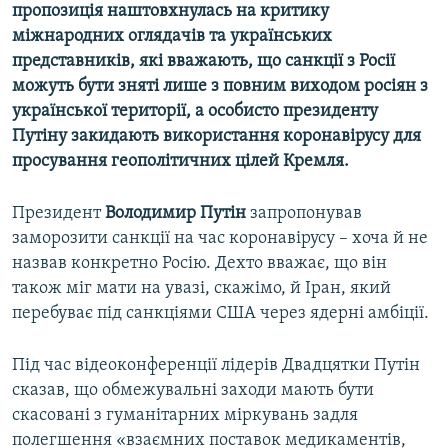
пропозиція наштовхнулась на критику
міжнародних оглядачів та українських
представників, які вважають, що санкції з Росії
можуть бути зняті лише з повним виходом росіян з
української території, а особисто президенту
Путіну закидають використання коронавірусу для
просування геополітичних цілей Кремля.
Президент
Володимир Путін
запропонував
заморозити санкції на час коронавірусу – хоча й не
назвав конкретно Росію. Дехто вважає, що він
також міг мати на увазі, скажімо, й Іран, який
перебуває під санкціями США через ядерні амбіції.
Під час відеоконференції лідерів Двадцятки Путін
сказав, що обмежувальні заходи мають бути
скасовані з гуманітарних міркувань задля
полегшення «взаємних поставок медикаментів,