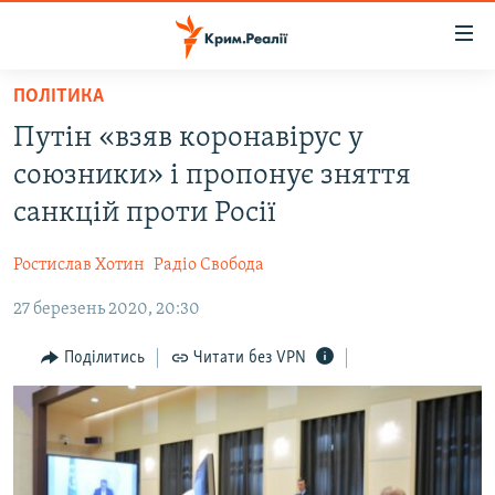
Доступність
посилання
Перейти
ПОЛІТИКА
до
НОВИНИ
Путін «взяв коронавірус у
основного
ВОДА.КРИМ
матеріалу
союзники» і пропонує зняття
ВІДЕО ТА ФОТО
Перейти
санкцій проти Росії
до
ПОЛІТИКА
основної
Ростислав Хотин
Радіо Свобода
БЛОГИ
навігації
Перейти
27 березень 2020, 20:30
ПОГЛЯД
до
ІНТЕРВ'Ю
Поділитись
Читати без VPN
пошуку
ВСЕ ЗА ДЕНЬ
СПЕЦПРОЕКТИ
ЯК ОБІЙТИ БЛОКУВАННЯ
ДЕПОРТАЦІЯ