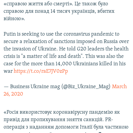
«справою життя або смерті». Це також було
справою для понад 14 тисяч українців, вбитих
війною».
Putin is seeking to use the coronavirus pandemic to
secure a relaxation of sanctions imposed on Russia over
the invasion of Ukraine. He told G20 leaders the health
crisis is "a matter of life and death". This was also the
case for the more than 14,000 Ukrainians killed in his
war
https://t.co/raE7JV0zPp
— Business Ukraine mag (@Biz_Ukraine_Mag)
March
26, 2020
«Росія використовує коронавірусну пандемію як
привід для пропихування зняття санкцій. PR-
операція з наданням допомоги Італії була частиною