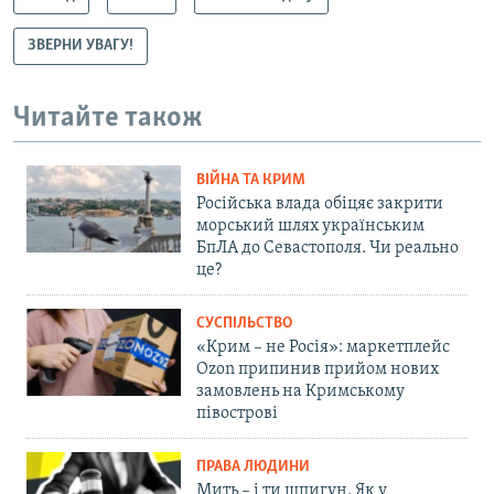
ЗВЕРНИ УВАГУ!
Читайте також
ВІЙНА ТА КРИМ
Російська влада обіцяє закрити
морський шлях українським
БпЛА до Севастополя. Чи реально
це?
СУСПІЛЬСТВО
«Крим – не Росія»: маркетплейс
Ozon припинив прийом нових
замовлень на Кримському
півострові
ПРАВА ЛЮДИНИ
Мить – і ти шпигун. Як у