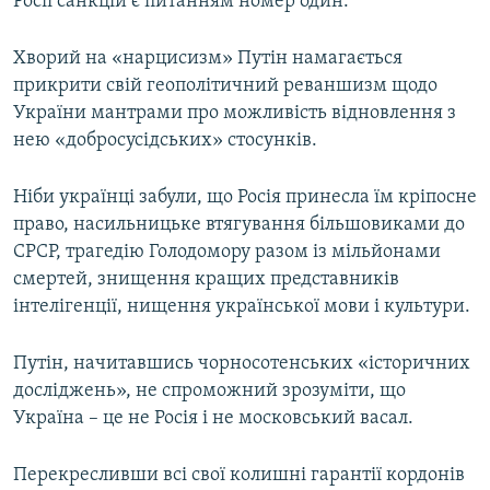
Росії санкцій є питанням номер один.
Хворий на «нарцисизм» Путін намагається
прикрити свій геополітичний реваншизм щодо
України мантрами про можливість відновлення з
нею «добросусідських» стосунків.
Ніби українці забули, що Росія принесла їм кріпосне
право, насильницьке втягування більшовиками до
СРСР, трагедію Голодомору разом із мільйонами
смертей, знищення кращих представників
інтелігенції, нищення української мови і культури.
Путін, начитавшись чорносотенських «історичних
досліджень», не спроможний зрозуміти, що
Україна – це не Росія і не московський васал.
Перекресливши всі свої колишні гарантії кордонів