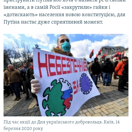
приструнити Путіна або хоча б назвати речі своїми
іменами, а в самій Росії «закрутили» гайки і
«дотискають» населення новою конституцією, для
Путіна настає дуже сприятливий момент.
Під час акції до Дня українського добровольця. Київ, 14
березня 2020 року