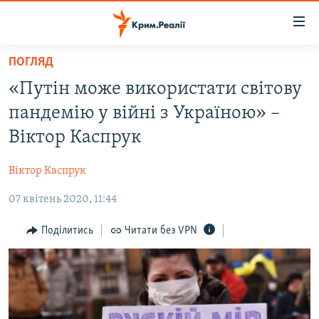
Доступність
посилання
Перейти
ПОГЛЯД
до
НОВИНИ
«Путін може використати світову
основного
ВОДА.КРИМ
матеріалу
пандемію у війні з Україною» –
ВІДЕО ТА ФОТО
Перейти
Віктор Каспрук
до
ПОЛІТИКА
основної
Віктор Каспрук
БЛОГИ
навігації
Перейти
07 квітень 2020, 11:44
ПОГЛЯД
до
ІНТЕРВ'Ю
Поділитись
Читати без VPN
пошуку
ВСЕ ЗА ДЕНЬ
СПЕЦПРОЕКТИ
ЯК ОБІЙТИ БЛОКУВАННЯ
ДЕПОРТАЦІЯ