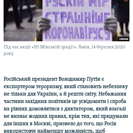
ВІДЕОУРОКИ «ELIFBE»
Русский
СВІДЧЕННЯ ОКУПАЦІЇ
Qırımtatar
УКРАЇНСЬКА ПРОБЛЕМА КРИМУ
ДОЛУЧАЙСЯ!
ІНФОГРАФІКА
Під час акції «Ні Мінській зраді!». Львів, 14 березня 2020
року
Усі сайти RFE/RL
Російський президент Володимир Путін є
експортером тероризму, який становить небезпеку
не тільки для України, а й решти світу
. Небажання
частини західних політиків це усвідомити і спроба
на рівних домовлятися з диктатором, який взагалі
не визнає жодних правил, крім тих, які придумали
для інших в Москві, призвело до того, що Росія
використовує найменшу можливість, щоб