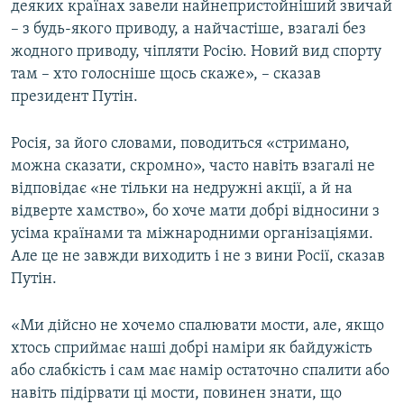
деяких країнах завели найнепристойніший звичай
– з будь-якого приводу, а найчастіше, взагалі без
жодного приводу, чіпляти Росію. Новий вид спорту
там – хто голосніше щось скаже», – сказав
президент Путін.
Росія, за його словами, поводиться «стримано,
можна сказати, скромно», часто навіть взагалі не
відповідає «не тільки на недружні акції, а й на
відверте хамство», бо хоче мати добрі відносини з
усіма країнами та міжнародними організаціями.
Але це не завжди виходить і не з вини Росії, сказав
Путін.
«Ми дійсно не хочемо спалювати мости, але, якщо
хтось сприймає наші добрі наміри як байдужість
або слабкість і сам має намір остаточно спалити або
навіть підірвати ці мости, повинен знати, що