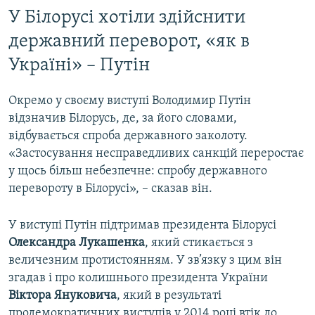
У Білорусі хотіли здійснити
державний переворот, «як в
Україні» – Путін
Окремо у своєму виступі Володимир Путін
відзначив Білорусь, де, за його словами,
відбувається спроба державного заколоту.
«Застосування несправедливих санкцій переростає
у щось більш небезпечне: спробу державного
перевороту в Білорусі», – сказав він.
У виступі Путін підтримав президента Білорусі
Олександра Лукашенка
, який стикається з
величезним протистоянням. У зв’язку з цим він
згадав і про колишнього президента України
Віктора Януковича
, який в результаті
продемократичних виступів у 2014 році втік до