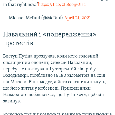
in that right now."
https://t.co/zL8qojg0Hc
— Michael McFaul (@McFaul)
April 21, 2021
Навальний і «попередження»
протестів
Виступ Путіна прозвучав, коли його головний
опозиційний опонент, Олексій Навальний,
перебуває на лікуванні у тюремній лікарні у
Володимирі, приблизно за 180 кілометрів на схід
від Москви. Він голодує, а його союзники кажуть,
що його життя у небезпеці. Прихильники
Навального побоюються, що Путін хоче, щоб він
загинув.
Російська поліція розпочала рейди на прихильників