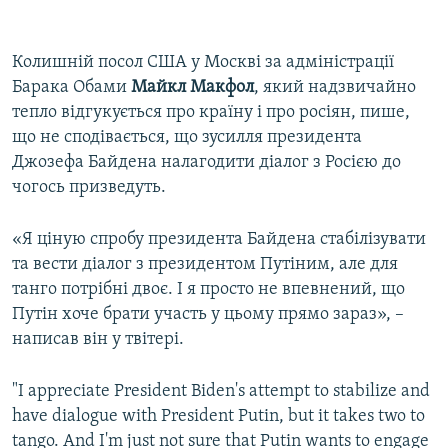
Колишній посол США у Москві за адміністрації
Барака Обами
Майкл Макфол
, який надзвичайно
тепло відгукується про країну і про росіян,
пише,
що не сподівається, що зусилля президента
Джозефа Байдена налагодити діалог з Росією до
чогось призведуть.
«Я ціную спробу президента Байдена стабілізувати
та вести діалог з президентом Путіним, але для
танго потрібні двоє. І я просто не впевнений, що
Путін хоче брати участь у цьому прямо зараз», –
написав він у твітері.
"I appreciate President Biden's attempt to stabilize and
have dialogue with President Putin, but it takes two to
tango. And I'm just not sure that Putin wants to engage