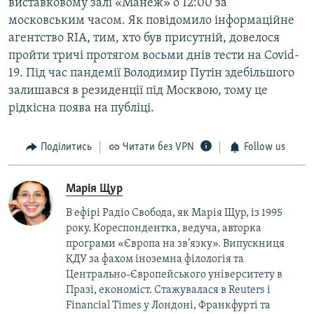
виставковому залі «Манеж» о 12:00 за
московським часом. Як повідомило інформаційне
агентство RIA, тим, хто був присутній, довелося
пройти тричі протягом восьми днів тести на Covid-
19. Під час пандемії Володимир Путін здебільшого
залишався в резиденції під Москвою, тому це
рідкісна поява на публіці.
Поділитись
Читати без VPN
Follow us
Марія Щур
В ефірі Радіо Свобода, як Марія Щур, із 1995
року. Кореспондентка, ведуча, авторка
програми «Європа на зв’язку». Випускниця
КДУ за фахом іноземна філологія та
Центрально-Європейського університету в
Празі, економіст. Стажувалася в Reuters і
Financial Times у Лондоні, Франкфурті та