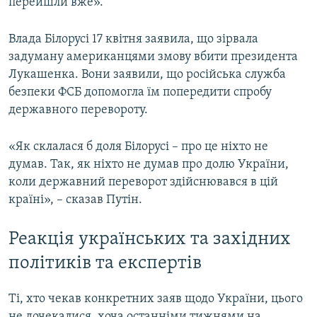
перейшли вже».
Влада Білорусі 17 квітня заявила, що зірвала
задуману американцями змову вбити президента
Лукашенка. Вони заявили, що російська служба
безпеки ФСБ допомогла їм попередити спробу
державного перевороту.
«Як склалася б доля Білорусі – про це ніхто не
думав. Так, як ніхто не думав про долю України,
коли державний переворот здійснювався в цій
країні», – сказав Путін.
Реакція українських та західних
політиків та експертів
Ті, хто чекав конкретних заяв щодо України, цього
не дочекалися, хоча останніми тижнями на