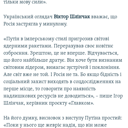
тільки мову сили».
Український оглядач
Віктор Шлінчак
вважає, що
Росія застрягла у минулому.
«Путін в імперському стилі пригрозив світові
ядерними ракетами. Перерахував своє новітнє
озброєння. Зрештою, це не вперше. Відчувається,
що його найбільше дратує. Він хоче бути визнаним
світовим лідером, вимагає зустрічей і поклоніння.
Але світ вже не той. І Росія не та. Бо якщо бідність і
соціальний захист виходять в соцдослідженнях на
перше місце, то говорити про наявність
надлишкових ресурсів не доводиться», – пише Ігор
Шлінчак, керівник проєкту «Главком».
На його думку, висновок з виступу Путіна простий:
«Поки у нього ще жевріє надія, що він може