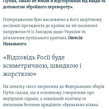
Путіна, «
мало не вбили й відсторонили від влади за
допомогою збройного перевороту
».
Попередження було висловлено в його щорічному
посланні президента до країни на тлі посиленої
напруженості із Заходом щодо України та
ув'язнення путінського критика
Олексія
Навального.
«Відповідь Росії буде
асиметричною, швидкою і
жорсткою»
На початку свого звернення до Федеральних зборів
Путін сказав, що в основному говоритиме про
внутрішні справи, а зовнішній політиці та
питанням безпеки приділить «буквально кілька