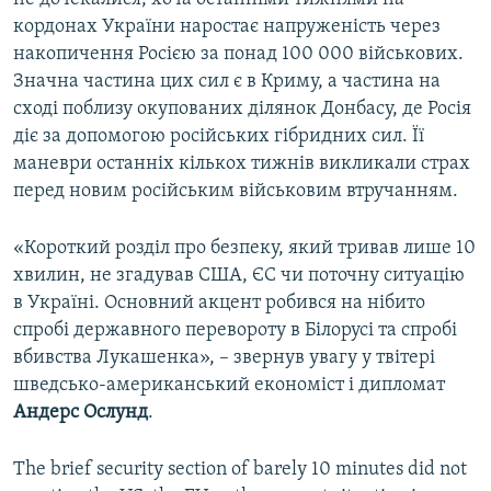
кордонах України наростає напруженість через
накопичення Росією за понад 100 000 військових.
Значна частина цих сил є в Криму, а частина на
сході поблизу окупованих ділянок Донбасу, де Росія
діє за допомогою російських гібридних сил. Її
маневри останніх кількох тижнів викликали страх
перед новим російським військовим втручанням.
«Короткий розділ про безпеку, який тривав лише 10
хвилин, не згадував США, ЄС чи поточну ситуацію
в Україні. Основний акцент робився на нібито
спробі державного перевороту в Білорусі та спробі
вбивства Лукашенка», – звернув увагу у твітері
шведсько-американський економіст і дипломат
Андерс Ослунд
.
The brief security section of barely 10 minutes did not