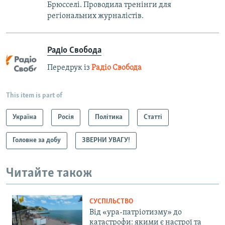
Брюсселі. Проводила тренінги для
регіональних журналістів.
Радіо Свобода
Передрук із
Радіо Свобода
This item is part of
Україна
Росія
Політика
Статті
Головне за добу
ЗВЕРНИ УВАГУ!
Читайте також
СУСПІЛЬСТВО
Від «ура-патріотизму» до
катастрофи: якими є настрої та