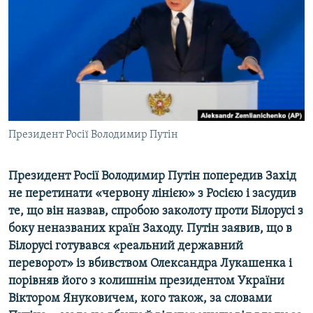
ВІДЕОУРОКИ «ELIFBE»
Русский
СВІДЧЕННЯ ОКУПАЦІЇ
Qırımtatar
УКРАЇНСЬКА ПРОБЛЕМА КРИМУ
ДОЛУЧАЙСЯ!
ІНФОГРАФІКА
Президент Росії Володимир Путін
Усі сайти RFE/RL
Президент Росії Володимир Путін попередив Захід
не перетинати
«
червону
лінією»
з Росією і засудив
те
,
що
він назвав,
спробою заколоту
проти Білорусі
з
боку неназваних країн Заходу
.
Путін заявив, що в
Білорусі готувався «реальний державний
переворот» із вбивством Олександра Лукашенка і
порівняв його з колишнім президентом України
Віктором Януковичем, кого також, за словами