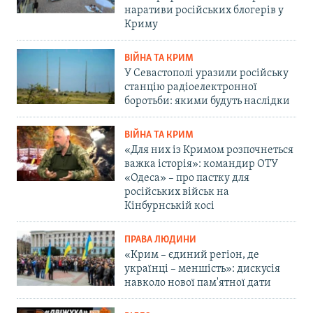
наративи російських блогерів у
Криму
ВІЙНА ТА КРИМ
У Севастополі уразили російську
станцію радіоелектронної
боротьби: якими будуть наслідки
ВІЙНА ТА КРИМ
«Для них із Кримом розпочнеться
важка історія»: командир ОТУ
«Одеса» – про пастку для
російських військ на
Кінбурнській косі
ПРАВА ЛЮДИНИ
«Крим – єдиний регіон, де
українці – меншість»: дискусія
навколо нової пам'ятної дати