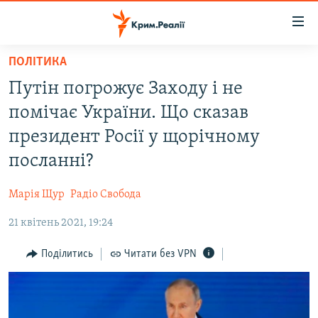
Доступність
посилання
Перейти
ПОЛІТИКА
до
НОВИНИ
Путін погрожує Заходу і не
основного
ВОДА.КРИМ
матеріалу
помічає України. Що сказав
ВІДЕО ТА ФОТО
Перейти
президент Росії у щорічному
до
ПОЛІТИКА
посланні?
основної
БЛОГИ
навігації
Марія Щур
Радіо Свобода
Перейти
ПОГЛЯД
до
21 квітень 2021, 19:24
ІНТЕРВ'Ю
пошуку
ВСЕ ЗА ДЕНЬ
Поділитись
Читати без VPN
СПЕЦПРОЕКТИ
ЯК ОБІЙТИ БЛОКУВАННЯ
ДЕПОРТАЦІЯ