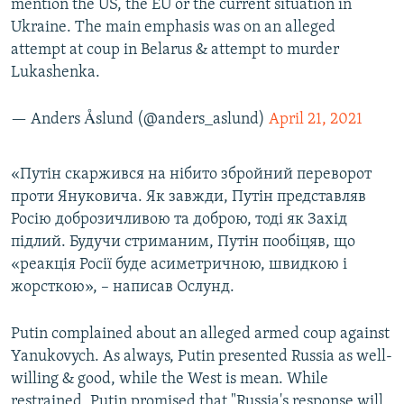
mention the US, the EU or the current situation in
Ukraine. The main emphasis was on an alleged
attempt at coup in Belarus & attempt to murder
Lukashenka.
— Anders Åslund (@anders_aslund)
April 21, 2021
«Путін скаржився на нібито збройний переворот
проти Януковича. Як завжди, Путін представляв
Росію доброзичливою та доброю, тоді як Захід
підлий. Будучи стриманим, Путін пообіцяв, що
«реакція Росії буде асиметричною, швидкою і
жорсткою», – написав Ослунд.
Putin complained about an alleged armed coup against
Yanukovych. As always, Putin presented Russia as well-
willing & good, while the West is mean. While
restrained, Putin promised that "Russia's response will