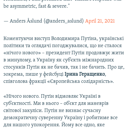
be asymmetric, fast & severe."
— Anders Åslund (@anders_aslund)
April 21, 2021
Коментуючи виступ Володимира Путіна, українські
політики та оглядачі погоджувалися, що не сталося
«нічого нового» – президент Путін продовжує жити
в минулому, а Україну як суб’єкта міжнародних
стосунків Путін як не бачив, так і не бачить. Про це,
зокрема, пише у фейсбуці
Ірина Геращенко
,
співголова фракції «Європейська солідарність».
«Нічого нового. Путін відмовляє Україні в
суб’єктності. Ми в нього – об’єкт для маневрів
світової закуліси. Путін не визнає сучасну
демократичну суверенну Україну і робитиме все
для нашого упокорення. Йому все одно, яке