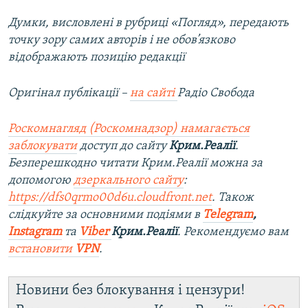
Думки, висловлені в рубриці «Погляд», передають
точку зору самих авторів і не обов’язково
відображають позицію редакції
Оригінал публікації –
на сайті
Радіо Свобода
Роскомнагляд (Роскомнадзор) намагається
заблокувати
доступ до сайту
Крим.Реалії
.
Безперешкодно читати Крим.Реалії можна за
допомогою
дзеркального сайту
:
https://dfs0qrmo00d6u.cloudfront.net
. Також
слідкуйте за основними подіями в
Telegram
,
Instagram
та
Viber
Крим.Реалії
. Ре
комендуємо вам
встановити
VPN
.
Новини без блокування і цензури!