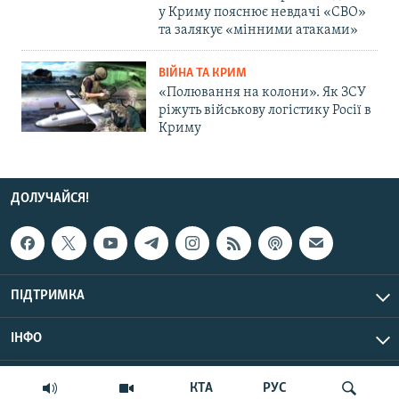
у Криму пояснює невдачі «СВО»
та залякує «мінними атаками»
ВІЙНА ТА КРИМ
«Полювання на колони». Як ЗСУ
ріжуть військову логістику Росії в
Криму
ДОЛУЧАЙСЯ!
ПІДТРИМКА
ІНФО
© Крим.Реалії, 2026 | Усі права застережено.
КТА
РУС