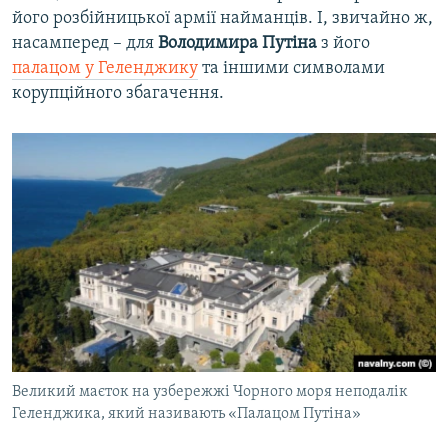
його розбійницької армії найманців. І, звичайно ж,
насамперед – для
Володимира Путіна
з його
палацом у Геленджику
та іншими символами
корупційного збагачення.
Великий маєток на узбережжі Чорного моря неподалік
Геленджика, який називають «Палацом Путіна»