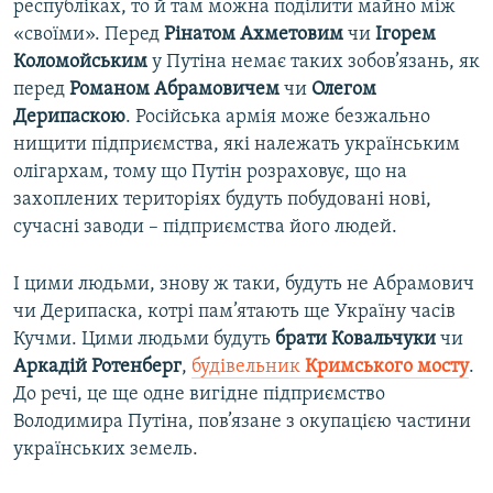
республіках, то й там можна поділити майно між
«своїми». Перед
Рінатом Ахметовим
чи
Ігорем
Коломойським
у Путіна немає таких зобов’язань, як
перед
Романом Абрамовичем
чи
Олегом
Дерипаскою
. Російська армія може безжально
нищити підприємства, які належать українським
олігархам, тому що Путін розраховує, що на
захоплених територіях будуть побудовані нові,
сучасні заводи – підприємства його людей.
І цими людьми, знову ж таки, будуть не Абрамович
чи Дерипаска, котрі пам’ятають ще Україну часів
Кучми. Цими людьми будуть
брати Ковальчуки
чи
Аркадій Ротенберг
,
будівельник
Кримського мосту
.
До речі, це ще одне вигідне підприємство
Володимира Путіна, пов’язане з окупацією частини
українських земель.