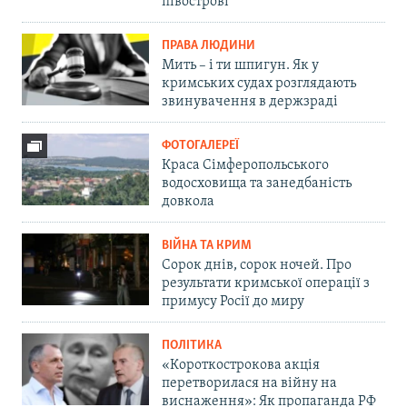
півострові
ПРАВА ЛЮДИНИ
Мить – і ти шпигун. Як у
кримських судах розглядають
звинувачення в держзраді
ФОТОГАЛЕРЕЇ
Краса Сімферопольського
водосховища та занедбаність
довкола
ВІЙНА ТА КРИМ
Сорок днів, сорок ночей. Про
результати кримської операції з
примусу Росії до миру
ПОЛІТИКА
«Короткострокова акція
перетворилася на війну на
виснаження»: Як пропаганда РФ