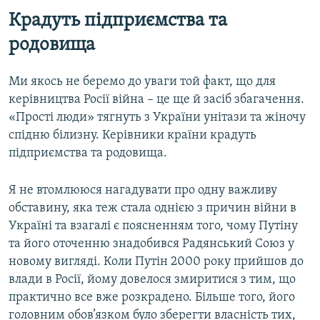
Крадуть підприємства та
родовища
Ми якось не беремо до уваги той факт, що для
керівництва Росії війна – це ще й засіб збагачення.
«Прості люди» тягнуть з України унітази та жіночу
спідню білизну. Керівники країни крадуть
підприємства та родовища.
Я не втомлююся нагадувати про одну важливу
обставину, яка теж стала однією з причин війни в
Україні та взагалі є поясненням того, чому Путіну
та його оточенню знадобився Радянський Союз у
новому вигляді. Коли Путін 2000 року прийшов до
влади в Росії, йому довелося змиритися з тим, що
практично все вже розкрадено. Більше того, його
головним обов’язком було зберегти власність тих,