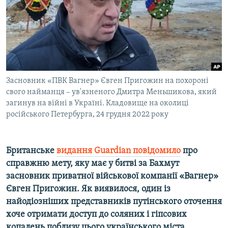
ВІДЕОУРОКИ «ELIFBE»
Русский
СВІДЧЕННЯ ОКУПАЦІЇ
Qırımtatar
УКРАЇНСЬКА ПРОБЛЕМА КРИМУ
ДОЛУЧАЙСЯ!
ІНФОГРАФІКА
Засновник «ПВК Вагнер» Євген Пригожин на похороні
свого найманця – ув'язненого Дмитра Меньшикова, який
загинув на війні в Україні. Кладовище на околиці
Усі сайти RFE/RL
російського Петербурга, 24 грудня 2022 року
Британське
видання Guardian повідомило
про
справжню мету, яку має у битві за Бахмут
засновник приватної військової компанії «Вагнер»
Євген Пригожин. Як виявилося, один із
найодіозніших представників путінського оточення
хоче отримати доступ до соляних і гіпсових
копалень поблизу цього українського міста.