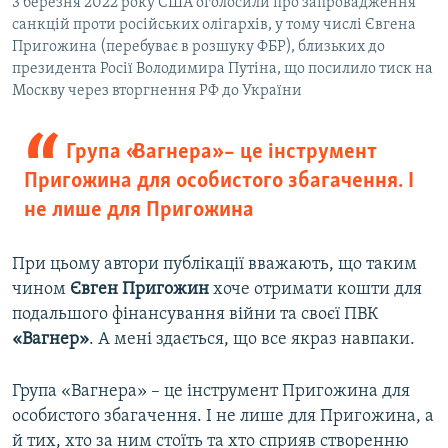
3 березня 2022 року США оголосили про запровадження
санкцій проти російських олігархів, у тому числі Євгена
Пригожина (перебуває в розшуку ФБР), близьких до
президента Росії Володимира Путіна, що посилило тиск на
Москву через вторгнення РФ до України
Група «Вагнера» – це інструмент
Пригожина для особистого збагачення. І
не лише для Пригожина
При цьому автори публікації вважають, що таким
чином
Євген Пригожин
хоче отримати кошти для
подальшого фінансування війни та своєї ПВК
«Вагнер»
. А мені здається, що все якраз навпаки.
Група «Вагнера» – це інструмент Пригожина для
особистого збагачення. І не лише для Пригожина, а
й тих, хто за ним стоїть та хто сприяв створенню