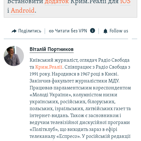
Встановити
додаток
Крим.Реалії для
iOS
і
Android
.
Поділитись
Читати без VPN
Follow us
Віталій Портников
Київський журналіст, оглядач Радіо Свобода
та
Крим.Реалії
. Співпрацює з Радіо Свобода з
1991 року. Народився в 1967 році в Києві.
Закінчив факультет журналістики МДУ.
Працював парламентським кореспондентом
«Молоді України», колумністом низки
українських, російських, білоруських,
польських, ізраїльських, латвійських газет та
інтернет-видань. Також є засновником і
ведучим телевізійної дискусійної програми
«Політклуб», що виходить зараз в ефірі
телеканалу «Еспресо». У російській редакції