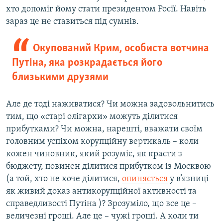
хто допоміг йому стати президентом Росії. Навіть
зараз це не ставиться під сумнів.
Окупований Крим, особиста вотчина
Путіна, яка розкрадається його
близькими друзями
Але де тоді наживатися? Чи можна задовольнитись
тим, що «старі олігархи» можуть ділитися
прибутками? Чи можна, нарешті, вважати своїм
головним успіхом корупційну вертикаль – коли
кожен чиновник, який розуміє, як красти з
бюджету, повинен ділитися прибутком із Москвою
(а той, хто не хоче ділитися,
опиняється
у в’язниці
як живий доказ антикорупційної активності та
справедливості Путіна )? Зрозуміло, що все це –
величезні гроші. Але це – чужі гроші. А коли ти