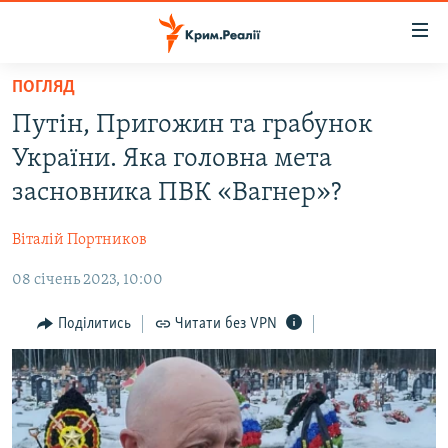
Доступність
посилання
Перейти
ПОГЛЯД
до
НОВИНИ
Путін, Пригожин та грабунок
основного
ВОДА.КРИМ
матеріалу
України. Яка головна мета
ВІДЕО ТА ФОТО
Перейти
засновника ПВК «Вагнер»?
до
ПОЛІТИКА
основної
Віталій Портников
БЛОГИ
навігації
Перейти
08 січень 2023, 10:00
ПОГЛЯД
до
ІНТЕРВ'Ю
Поділитись
Читати без VPN
пошуку
ВСЕ ЗА ДЕНЬ
СПЕЦПРОЕКТИ
ЯК ОБІЙТИ БЛОКУВАННЯ
ДЕПОРТАЦІЯ