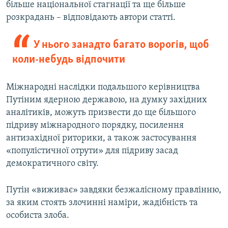
більше національної стагнації та ще більше
розкрадань – відповідають автори статті.
У нього занадто багато ворогів, щоб
коли-небудь відпочити
Міжнародні наслідки подальшого керівництва
Путіним ядерною державою, на думку західних
аналітиків, можуть призвести до ще більшого
підриву міжнародного порядку, посилення
антизахідної риторики, а також застосування
«популістичної отрути» для підриву засад
демократичного світу.
Путін «виживає» завдяки безжалісному правлінню,
за яким стоять злочинні наміри, жадібність та
особиста злоба.