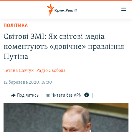
Доступність
посилання
Перейти
ПОЛІТИКА
до
НОВИНИ
Світові ЗМІ: Як світові медіа
основного
ВОДА.КРИМ
матеріалу
коментують «довічне» правління
ВІДЕО ТА ФОТО
Перейти
Путіна
до
ПОЛІТИКА
основної
Тетяна Савчук
Радіо Свобода
БЛОГИ
навігації
Перейти
12 березень 2020, 18:30
ПОГЛЯД
до
ІНТЕРВ'Ю
Поділитись
Читати без VPN
пошуку
ВСЕ ЗА ДЕНЬ
СПЕЦПРОЕКТИ
ЯК ОБІЙТИ БЛОКУВАННЯ
ДЕПОРТАЦІЯ