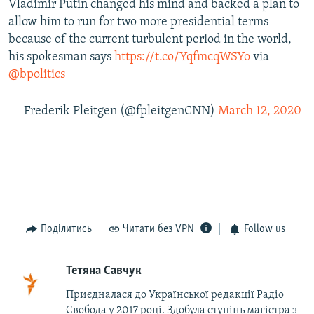
Vladimir Putin changed his mind and backed a plan to
allow him to run for two more presidential terms
because of the current turbulent period in the world,
his spokesman says
https://t.co/YqfmcqWSYo
via
@bpolitics
— Frederik Pleitgen (@fpleitgenCNN)
March 12, 2020
Поділитись
Читати без VPN
Follow us
Тетяна Савчук
Приєдналася до Української редакції Радіо
Свобода у 2017 році. Здобула ступінь магістра з