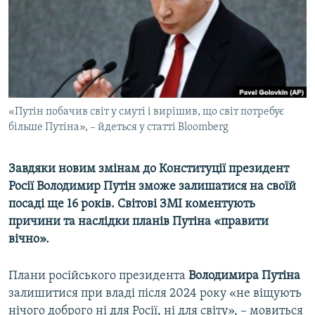
ВІДЕОУРОКИ «ELIFBE»
Русский
СВІДЧЕННЯ ОКУПАЦІЇ
Qırımtatar
УКРАЇНСЬКА ПРОБЛЕМА КРИМУ
ДОЛУЧАЙСЯ!
ІНФОГРАФІКА
«Путін побачив світ у смуті і вирішив, що світ потребує
більше Путіна», – йдеться у статті Bloomberg
Усі сайти RFE/RL
Завдяки новим змінам до Конституції президент
Росії Володимир Путін зможе залишатися на своїй
посаді ще 16 років. Світові ЗМІ коментують
причини та наслідки планів Путіна «правити
вічно».
Плани російського президента
Володимира Путіна
залишитися при владі після 2024 року «не віщують
нічого доброго ні для Росії, ні для світу», – мовиться