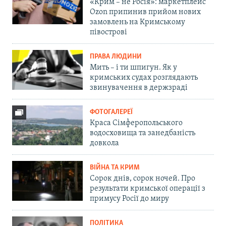
«Крим – не Росія»: маркетплейс
Ozon припинив прийом нових
замовлень на Кримському
півострові
ПРАВА ЛЮДИНИ
Мить – і ти шпигун. Як у
кримських судах розглядають
звинувачення в держзраді
ФОТОГАЛЕРЕЇ
Краса Сімферопольського
водосховища та занедбаність
довкола
ВІЙНА ТА КРИМ
Сорок днів, сорок ночей. Про
результати кримської операції з
примусу Росії до миру
ПОЛІТИКА