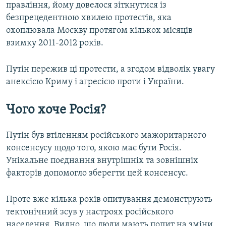
правління, йому довелося зіткнутися із
безпрецедентною хвилею протестів, яка
охоплювала Москву протягом кількох місяців
взимку 2011-2012 років.
Путін пережив ці протести, а згодом відволік увагу
анексією Криму і агресією проти і України.
Чого хоче Росія?
Путін був втіленням російського мажоритарного
консенсусу щодо того, якою має бути Росія.
Унікальне поєднання внутрішніх та зовнішніх
факторів допомогло зберегти цей консенсус.
Проте вже кілька років опитування демонструють
тектонічний зсув у настроях російського
населення. Видно, що люди мають попит на зміни,