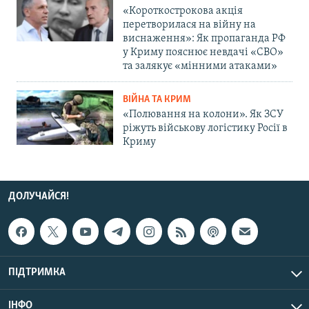
«Короткострокова акція
перетворилася на війну на
виснаження»: Як пропаганда РФ
у Криму пояснює невдачі «СВО»
та залякує «мінними атаками»
ВІЙНА ТА КРИМ
«Полювання на колони». Як ЗСУ
ріжуть військову логістику Росії в
Криму
ДОЛУЧАЙСЯ!
ПІДТРИМКА
ІНФО