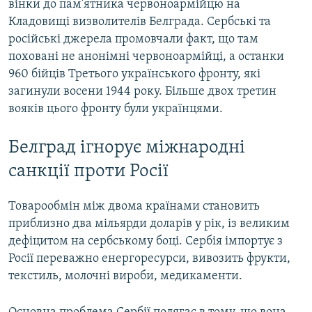
вінки до пам’ятника червоноармійцю на
Кладовищі визволителів Белграда. Сербські та
російські джерела промовчали факт, що там
поховані не анонімні червоноармійці, а останки
960 бійців Третього українського фронту, які
загинули восени 1944 року. Більше двох третин
вояків цього фронту були українцями.
Белград ігнорує міжнародні
санкції проти Росії
Товарообмін між двома країнами становить
приблизно два мільярди доларів у рік, із великим
дефіцитом на сербському боці. Сербія імпортує з
Росії переважно енергоресурси, вивозить фрукти,
текстиль, молочні вироби, медикаменти.