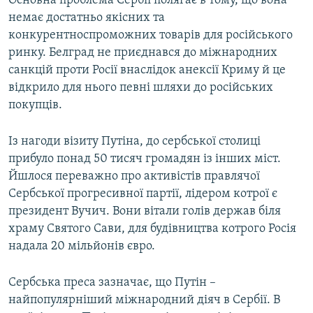
Основна проблема Сербії полягає в тому, що вона
немає достатньо якісних та
конкурентноспроможних товарів для російського
ринку. Белград не приєднався до міжнародних
санкцій проти Росії внаслідок анексії Криму й це
відкрило для нього певні шляхи до російських
покупців.
Із нагоди візиту Путіна, до сербської столиці
прибуло понад 50 тисяч громадян із інших міст.
Йшлося переважно про активістів правлячої
Сербської прогресивної партії, лідером котрої є
президент Вучич. Вони вітали голів держав біля
храму Святого Сави, для будівництва котрого Росія
надала 20 мільйонів євро.
Сербська преса зазначає, що Путін –
найпопулярніший міжнародний діяч в Сербії. В