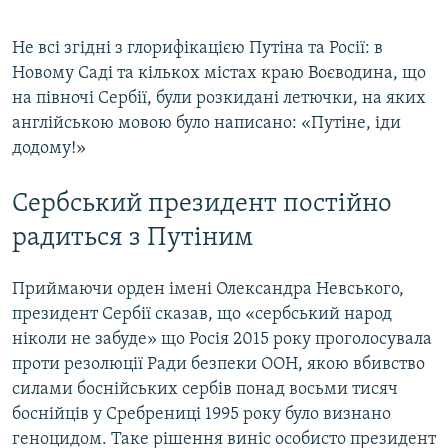
Не всі згідні з глорифікацією Путіна та Росії: в
Новому Саді та кількох містах краю Воєводина, що
на півночі Сербії, були розкидані летючки, на яких
англійською мовою було написано: «Путіне, іди
додому!»
Сербський президент постійно
радиться з Путіним
Приймаючи орден імені Олександра Невського,
президент Сербії сказав, що «сербський народ
ніколи не забуде» що Росія 2015 року проголосувала
проти резолюції Ради безпеки ООН, якою вбивство
силами боснійських сербів понад восьми тисяч
боснійців у Сребрениці 1995 року було визнано
геноцидом. Таке рішення виніс особисто президент