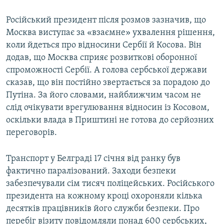
Російський президент після розмов зазначив, що
Москва виступає за «взаємне» ухвалення рішення,
коли йдеться про відносини Сербії й Косова. Він
додав, що Москва сприяє розвиткові оборонної
спроможності Сербії. А голова сербської держави
сказав, що він постійно звертається за порадою до
Путіна. За його словами, найближчим часом не
слід очікувати врегулювання відносин із Косовом,
оскільки влада в Приштині не готова до серйозних
переговорів.
Транспорт у Белграді 17 січня від ранку був
фактично паралізований. Заходи безпеки
забезпечували сім тисяч поліцейських. Російського
президента на кожному кроці охороняли кілька
десятків працівників його служби безпеки. Про
перебіг візиту повідомляли понад 600 сербських,