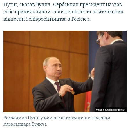
Путін, сказав Вучич. Сербський президент назвав
себе прихильником «найтісніших та найтепліших
відносин і співробітництва з Росією».
Володимир Путін у момент нагородження орденом
Александара Вучича