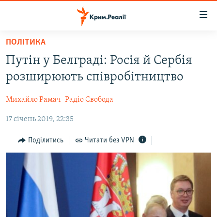
Доступність
посилання
Перейти
ПОЛІТИКА
до
НОВИНИ
Путін у Белграді: Росія й Сербія
основного
ВОДА.КРИМ
матеріалу
розширюють співробітництво
ВІДЕО ТА ФОТО
Перейти
до
Михайло Рамач
Радіо Свобода
ПОЛІТИКА
основної
17 січень 2019, 22:35
БЛОГИ
навігації
Перейти
ПОГЛЯД
Поділитись
Читати без VPN
до
ІНТЕРВ'Ю
пошуку
ВСЕ ЗА ДЕНЬ
СПЕЦПРОЕКТИ
ЯК ОБІЙТИ БЛОКУВАННЯ
ДЕПОРТАЦІЯ