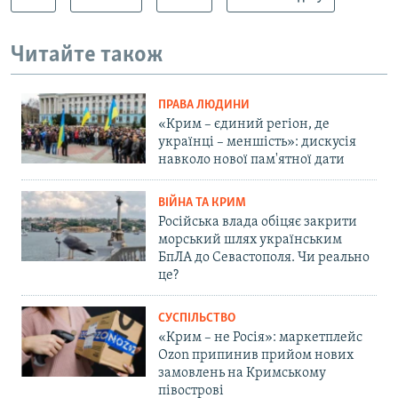
Читайте також
ПРАВА ЛЮДИНИ
«Крим – єдиний регіон, де
українці – меншість»: дискусія
навколо нової пам'ятної дати
ВІЙНА ТА КРИМ
Російська влада обіцяє закрити
морський шлях українським
БпЛА до Севастополя. Чи реально
це?
СУСПІЛЬСТВО
«Крим – не Росія»: маркетплейс
Ozon припинив прийом нових
замовлень на Кримському
півострові