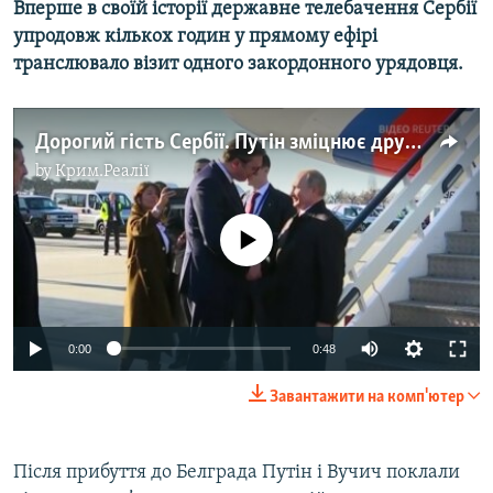
Вперше в своїй історії державне телебачення Сербії
упродовж кількох годин у прямому ефірі
транслювало візит одного закордонного урядовця.
Дорогий гість Сербії. Путін зміцнює дружбу з балканським союзником (відео)
by
Крим.Реалії
No media source currently available
0:00
0:48
Завантажити на комп'ютер
​​Після прибуття до Белграда Путін і Вучич поклали