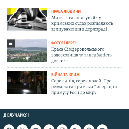
ПРАВА ЛЮДИНИ
Мить – і ти шпигун. Як у
кримських судах розглядають
звинувачення в держзраді
ФОТОГАЛЕРЕЇ
Краса Сімферопольського
водосховища та занедбаність
довкола
ВІЙНА ТА КРИМ
Сорок днів, сорок ночей. Про
результати кримської операції з
примусу Росії до миру
ДОЛУЧАЙСЯ!