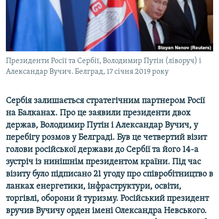
ВІДЕОУРОКИ «ELIFBE»
Русский
СВІДЧЕННЯ ОКУПАЦІЇ
Qırımtatar
УКРАЇНСЬКА ПРОБЛЕМА КРИМУ
ДОЛУЧАЙСЯ!
Президенти Росії та Сербії, Володимир Путін (ліворуч) і
ІНФОГРАФІКА
Александар Вучич. Белград, 17 січня 2019 року
Сербія залишається стратегічним партнером Росії
Усі сайти RFE/RL
на Балканах. Про це заявили президенти двох
держав, Володимир Путін і Александар Вучич, у
перебігу розмов у Белграді. Був це четвертий візит
голови російської держави до Сербії та його 14-а
зустріч із нинішнім президентом країни. Під час
візиту було підписано 21 угоду про співробітництво в
ланках енергетики, інфраструктури, освіти,
торгівлі, оборони й туризму. Російський президент
вручив Вучичу орден імені Олександра Невського.