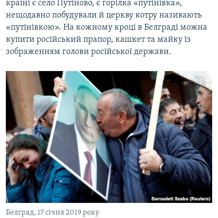
країні є село Путіново, є горілка «путінівка»,
нещодавно побудували й церкву котру називають
«путінівкою». На кожному кроці в Белграді можна
купити російський прапор, кашкет та майку із
зображенням голови російської держави.
Белград, 17 січня 2019 року