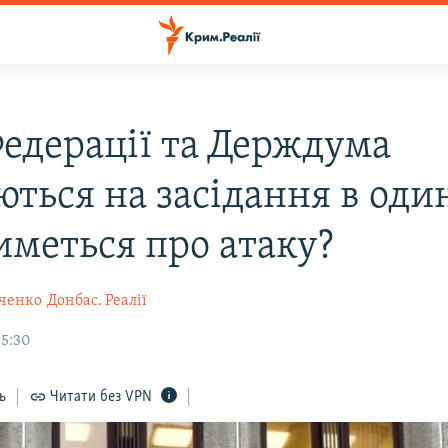
Федерації та Держдума
ться на засідання в один
иметься про атаку?
ченко
Донбас. Реалії
15:30
ь
Читати без VPN