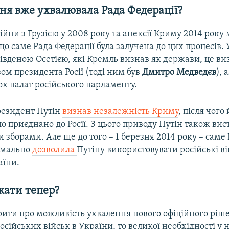
ня вже ухвалювала Рада Федерації?
ійни з Грузією у 2008 року та анексії Криму 2014 року
о саме Рада Федерації була залучена до цих процесів. 
івденою Осетією, які Кремль визнав як держави, це в
зом президента Росії (тоді ним був
Дмитро Медведєв
), 
х палат російського парламенту.
президент Путін
визнав незалежність Криму
, після чого
о приєднано до Росії. З цього приводу Путін також вис
зборами. Але ще до того – 1 березня 2014 року – саме
рмально
дозволила
Путіну використовувати російські в
аїни.
кати тепер?
ити про можливість ухвалення нового офіційного ріш
осійських військ в України, то великої необхідності у 