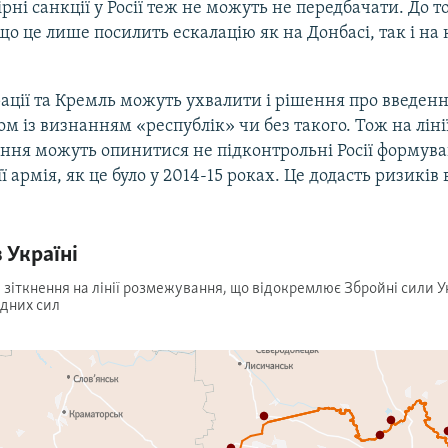
ірні санкції у Росії теж не можуть не передбачати. До т
що це лише посилить ескалацію як на Донбасі, так і на
ації та Кремль можуть ухвалити і рішення про введенн
м із визнанням «республік» чи без такого. Тож на ліні
ня можуть опинитися не підконтрольні Росії формува
ї армія, як це було у 2014-15 роках. Це додасть ризиків