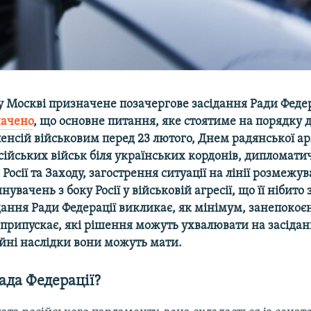
у Москві призначене позачергове засідання Ради Федер
начено
, що основне питання, яке стоятиме на порядку 
енсій військовим перед 23 лютого,
Днем радянської арм
сійських військ біля українських кордонів, дипломати
Росії та Заходу, загострення ситуації на лінії розмежу
нувачень з боку Росії у військовій агресії, що її нібито
дання Ради Федерації викликає, як мінімум, занепокоєн
 припускає, які рішення можуть ухвалювати на засіданн
ійні наслідки вони можуть мати.
ада Федерації?