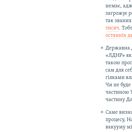
немає, адж
загрожує р
так званих
тисяч
. Тоб
останніх д
Державна 
«ЛДНР» як 
такою проп
сам для се
гілками вл
Чи не буде
частиною У
частину До
Саме визн
процесу, Н
вакууму мі