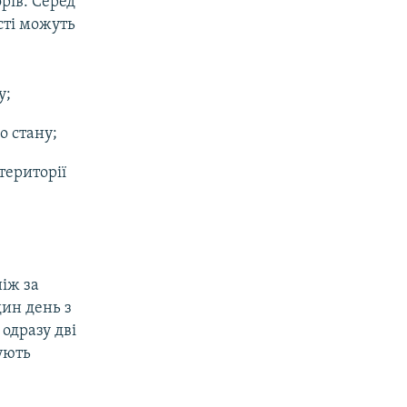
рів. Серед
сті можуть
у;
о стану;
території
ніж за
дин день з
 одразу дві
вують