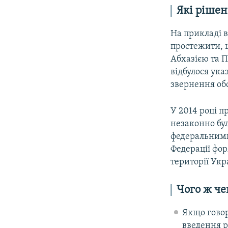
Які рішен
На прикладі в
простежити, щ
Абхазією та П
відбулося ука
звернення обо
У 2014 році 
незаконно бул
федеральними 
Федерації фо
території Укр
Чого ж че
Якщо говор
введення р