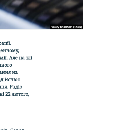
ації.
денному,
–
ії. Але на тлі
чного
вання на
 здійснює
ня. Радіо
і 22 лютого,