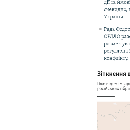
дії та ймов
очевидно, 
України.
Рада Федер
ОРДЛО разо
розмежуван
регулярна ї
конфлікту.