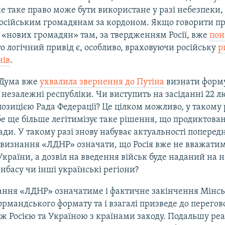
е таке право може бути використане у разі небезпеки,
осійським громадянам за кордоном. Якщо говорити пр
 «нових громадян» там, за твердженням Росії, вже
пон
то логічний привід є, особливо, враховуючи російську
р
нів
.
Дума вже
ухвалила звернення до Путіна
визнати форм
незалежні республіки. Чи виступить на засіданні 22 л
озицією Рада Федерації? Це цілком можливо, у такому 
бе ще більше легітимізує таке рішення, що продиктова
ади. У такому разі знову набуває актуальності попередн
 визнання «ЛДНР» означати, що Росія вже не вважати
країни, а дозвіл на введення військ буде наданий на 
нбасу чи інші українські регіони?
ання «ЛДНР» означатиме і фактичне закінчення Мінсь
ормандського формату та і взагалі призведе до перего
ж Росією та Україною з країнами заходу. Подальшу реа