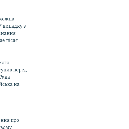
 можна
У випадку з
изнання
але після
 його
тупив перед
 Рада
ійська на
ення про
ньому