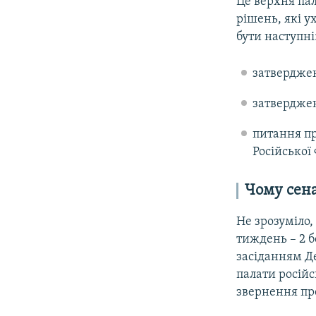
Це верхня пал
рішень, які 
бути наступні
затверджен
затверджен
питання пр
Російської 
Чому сена
Не зрозуміло,
тиждень – 2 б
засіданням Де
палати російс
звернення пр