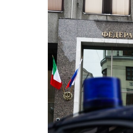
ВІДЕОУРОКИ «ELIFBE»
СВІДЧЕННЯ ОКУПАЦІЇ
УКРАЇНСЬКА ПРОБЛЕМА КРИМУ
ІНФОГРАФІКА