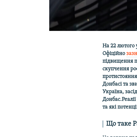
На 22 лютого 
Офіційно
заз
підвищення п
скупчення ро
протистояння 
Донбасі та зви
Україна, засі
Донбас.Реалії
та які потенц
Що таке Р