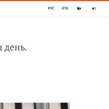
РУС
КТА
 день.