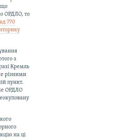
 що
о ОРДЛО, то
ад 770
иторику
ування
ютого з
разі Кремль
не різними
ій пункт.
ме ОРДЛО
неокуповану
кого
ворного
кцію на ці