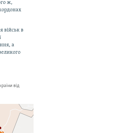
ого ж,
 кордонах
я військ в
ї
ння, а
 великого