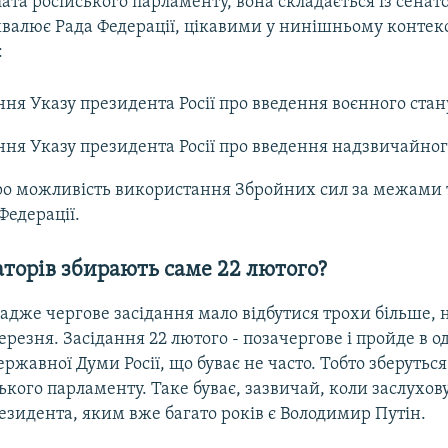
ата російського парламенту, вона складається із сенато
ухвалює Рада Федерації, цікавими у нинішньому контек
:
ня Указу президента Росії про введення воєнного стан
ня Указу президента Росії про введення надзвичайног
о можливість використання Збройних сил за межами 
Федерації.
торів збирають саме 22 лютого?
 адже чергове засідання мало відбутися трохи більше, 
ерезня. Засідання 22 лютого - позачергове і пройде в о
ржавної Думи Росії, що буває не часто. Тобто зберуться
ького парламенту. Таке буває, зазвичай, коли заслухо
езидента, яким вже багато років є Володимир Путін.