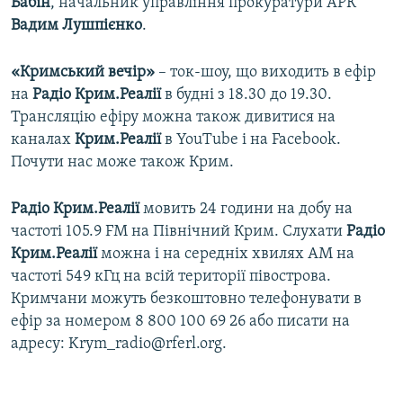
Бабін
, начальник управління прокуратури АРК
Вадим Лушпієнко
.
«Кримський вечір»
– ток-шоу, що виходить в ефір
на
Радіо Крим.Реалії
в будні з 18.30 до 19.30.
Трансляцію ефіру можна також дивитися на
каналах
Крим.Реалії
в YouTube і на Facebook.
Почути нас може також Крим.
Радіо Крим.Реалії
мовить 24 години на добу на
частоті 105.9 FM на Північний Крим. Слухати
Радіо
Крим.Реалії
можна і на середніх хвилях АМ на
частоті 549 кГц на всій території півострова.
Кримчани можуть безкоштовно телефонувати в
ефір за номером 8 800 100 69 26 або писати на
адресу: Krym_radio@rferl.org.