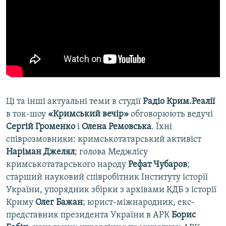
Ці та інші актуальні теми в студії
Радіо Крим.Реалії
в ток-шоу
«Кримський вечір»
обговорюють ведучі
Сергій Громенко
і
Олена Ремовська
. Їхні
співрозмовники: кримськотатарський активіст
Наріман
Джелял
; голова Меджлісу
кримськотатарського народу
Рефат
Чубаров
;
старший науковий співробітник Інституту історії
України, упорядник збірки з архівами КДБ з історії
Криму
Олег
Бажан
; юрист-міжнародник, екс-
представник президента України в АРК
Борис