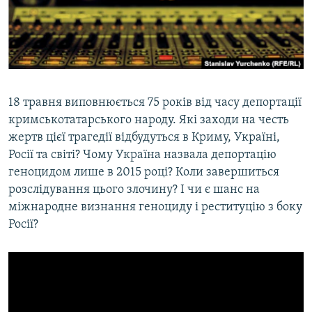
ВІДЕОУРОКИ «ELIFBE»
Русский
СВІДЧЕННЯ ОКУПАЦІЇ
Qırımtatar
УКРАЇНСЬКА ПРОБЛЕМА КРИМУ
ДОЛУЧАЙСЯ!
ІНФОГРАФІКА
18 травня виповнюється 75 років від часу депортації
кримськотатарського народу. Які заходи на честь
жертв цієї трагедії відбудуться в Криму, Україні,
Усі сайти RFE/RL
Росії та світі? Чому Україна назвала депортацію
геноцидом лише в 2015 році? Коли завершиться
розслідування цього злочину? І чи є шанс на
міжнародне визнання геноциду і реституцію з боку
Росії?