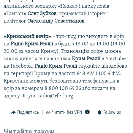
ялтинського зоопарку «Казка» і парку левів
«Тайган»
Олег Зубков
; кримський історик і
політолог
Олександр Севастьянов
.
«Кримський вечір»
– ток-шоу, що виходить в ефір
на
Радіо Крим.Реалії
в будні з 18.00 до 19.00 (19.00 –
20.00 за часом Криму). Трансляцію ефіру можна
також дивитися на каналах
Крим.Реалії
в YouTube і
на Facebook.
Радіо Крим.Реалії
слухайте цілодобово
на території Криму на частоті 648 АМ і 105.9 ФМ.
Кримчани можуть безкоштовно телефонувати в
ефір за номером 8 800 100 69 26 або писати на
адресу: Krym_radio@rferl.org
Поділитись
Читати без VPN
Follow us
Читайте також