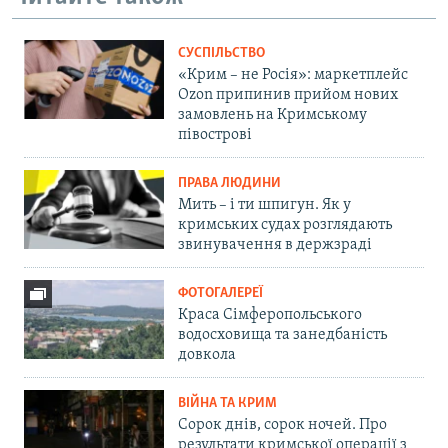
СУСПІЛЬСТВО
«Крим – не Росія»: маркетплейс
Ozon припинив прийом нових
замовлень на Кримському
півострові
ПРАВА ЛЮДИНИ
Мить – і ти шпигун. Як у
кримських судах розглядають
звинувачення в держзраді
ФОТОГАЛЕРЕЇ
Краса Сімферопольського
водосховища та занедбаність
довкола
ВІЙНА ТА КРИМ
Сорок днів, сорок ночей. Про
результати кримської операції з