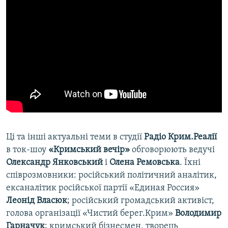
Ці та інші актуальні теми в студії
Радіо Крим.Реалії
в ток-шоу
«Кримський вечір»
обговорюють ведучі
Олександр Янковський
і
Олена Ремовська
. Їхні
співрозмовники: російський політичний аналітик,
ексаналітик російської партії «Единая Россия»
Леонід Власюк
; російський громадський активіст,
голова організації «Чистий берег.Крим»
Володимир
Гарначук
; кримський бізнесмен, творець