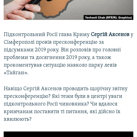
ВІДЕОУРОКИ «ELIFBE»
Русский
СВІДЧЕННЯ ОКУПАЦІЇ
Qırımtatar
УКРАЇНСЬКА ПРОБЛЕМА КРИМУ
Підконтрольний Росії глава Криму
Сергій Аксенов
у
ДОЛУЧАЙСЯ!
ІНФОГРАФІКА
Сімферополі провів пресконференцію за
підсумками 2019 року. Він розповів про головні
проблеми та досягнення 2019 року, а також
прокоментував ситуацію навколо парку левів
Усі сайти RFE/RL
«Тайган».
Навіщо Сергій Аксенов проводить щорічну звітну
пресконференцію? Які теми були в центрі уваги
підконтрольного Росії чиновника? Чи вдалося
кримчанам поставити ті питання, які дійсно їх
хвилюють?