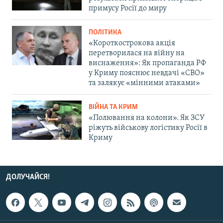
примусу Росії до миру
ПОЛІТИКА
«Короткострокова акція
перетворилася на війну на
виснаження»: Як пропаганда РФ
у Криму пояснює невдачі «СВО»
та залякує «мінними атаками»
ВІЙНА ТА КРИМ
«Полювання на колони». Як ЗСУ
ріжуть військову логістику Росії в
Криму
ДОЛУЧАЙСЯ!