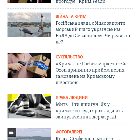
прогодує | Крим.Реалії
ВІЙНА ТА КРИМ
Російська влада обіцяє закрити
морський шлях українським
БпЛА до Севастополя. Чи реально
це?
СУСПІЛЬСТВО
«Крим – не Росія»: маркетплейс
Ozon припинив прийом нових
замовлень на Кримському
півострові
ПРАВА ЛЮДИНИ
Мить – і ти шпигун. Як у
кримських судах розглядають
звинувачення в держзраді
ФОТОГАЛЕРЕЇ
Краса Сімферопольського