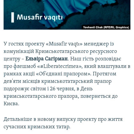
ВІДЕОУРОКИ «ELIFBE»
Русский
СВІДЧЕННЯ ОКУПАЦІЇ
Qırımtatar
УКРАЇНСЬКА ПРОБЛЕМА КРИМУ
ДОЛУЧАЙСЯ!
ІНФОГРАФІКА
У гостях проекту «Musafir vaqtı» менеджер із
комунікацій Кримськотатарського ресурсного
центру –
Ельвіра Сагірман
. Наш гість розповідає
Усі сайти RFE/RL
про флешмоб «#Liberatecrimea», який влаштували в
рамках акції «Об'єднані прапором». Протягом
дев'яти місяців кримськотатарський прапор
подорожує світом і 26 червня, в День
кримськотатарського прапора, повернеться до
Києва.
Детальніше в новому випуску проекту про життя
сучасних кримських татар.