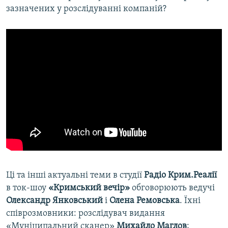
зазначених у розслідуванні компаній?
Ці та інші актуальні теми в студії
Радіо Крим.Реалії
в ток-шоу
«Кримський вечір»
обговорюють ведучі
Олександр Янковський
і
Олена Ремовська
. Їхні
співрозмовники: розслідувач видання
«Муніципальний сканер»
Михайло Маглов
;