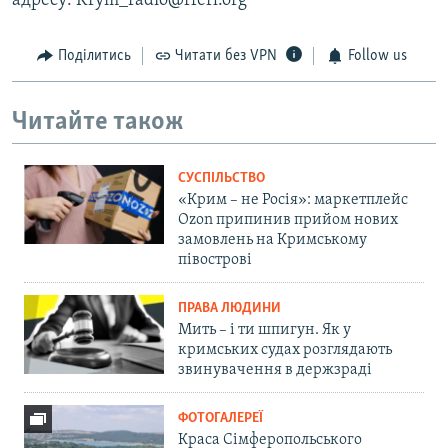
адресу: Krym_radio@rferl.org
Поділитись
Читати без VPN
Follow us
Читайте також
СУСПІЛЬСТВО
«Крим – не Росія»: маркетплейс
Ozon припинив прийом нових
замовлень на Кримському
півострові
ПРАВА ЛЮДИНИ
Мить – і ти шпигун. Як у
кримських судах розглядають
звинувачення в держзраді
ФОТОГАЛЕРЕЇ
Краса Сімферопольського