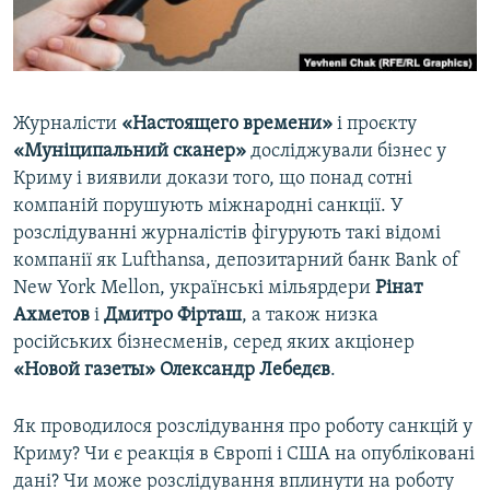
ВІДЕОУРОКИ «ELIFBE»
Русский
СВІДЧЕННЯ ОКУПАЦІЇ
Qırımtatar
УКРАЇНСЬКА ПРОБЛЕМА КРИМУ
Журналісти
«Настоящего времени»
і проєкту
ДОЛУЧАЙСЯ!
ІНФОГРАФІКА
«Муніципальний сканер»
досліджували бізнес у
Криму і виявили докази того, що понад сотні
компаній порушують міжнародні санкції. У
розслідуванні журналістів фігурують такі відомі
Усі сайти RFE/RL
компанії як Lufthansa, депозитарний банк Bank of
New York Mellon, українські мільярдери
Рінат
Ахметов
і
Дмитро Фірташ
, а також низка
російських бізнесменів, серед яких акціонер
«Новой газеты» Олександр Лебедєв
.
Як проводилося розслідування про роботу санкцій у
Криму? Чи є реакція в Європі і США на опубліковані
дані? Чи може розслідування вплинути на роботу