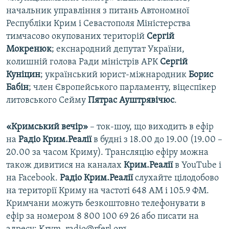
начальник управління з питань Автономної
Республіки Крим і Севастополя Міністерства
тимчасово окупованих територій
Сергій
Мокренюк
; екснародний депутат України,
колишній голова Ради міністрів АРК
Сергій
Куніцин
; український юрист-міжнародник
Борис
Бабін
; член Європейського парламенту, віцеспікер
литовського Сейму
Пятрас Ауштрявічюс
.
«Кримський вечір»
– ток-шоу, що виходить в ефір
на
Радіо Крим.Реалії
в будні з 18.00 до 19.00 (19.00 –
20.00 за часом Криму). Трансляцію ефіру можна
також дивитися на каналах
Крим.Реалії
в YouTube і
на Facebook.
Радіо Крим.Реалії
слухайте цілодобово
на території Криму на частоті 648 АМ і 105.9 ФМ.
Кримчани можуть безкоштовно телефонувати в
ефір за номером 8 800 100 69 26 або писати на