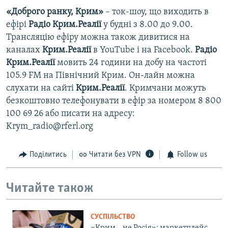
«Доброго ранку, Крим»
– ток-шоу, що виходить в
ефірі
Радіо Крим.Реалії
у будні з 8.00 до 9.00.
Трансляцію ефіру можна також дивитися на
каналах
Крим.Реалії
в YouTube і на Facebook.
Радіо
Крим.Реалії
мовить 24 години на добу на частоті
105.9 FM на Північний Крим. Он-лайн можна
слухати на сайті
Крим.Реалії
. Кримчани можуть
безкоштовно телефонувати в ефір за номером 8 800
100 69 26 або писати на адресу:
Krym_radio@rferl.org
Поділитись
Читати без VPN
Follow us
Читайте також
СУСПІЛЬСТВО