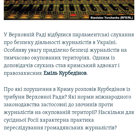
ВІДЕОУРОКИ «ELIFBE»
Русский
СВІДЧЕННЯ ОКУПАЦІЇ
Qırımtatar
УКРАЇНСЬКА ПРОБЛЕМА КРИМУ
У Верховній Раді відбулися парламентські слухання
ДОЛУЧАЙСЯ!
ІНФОГРАФІКА
про безпеку діяльності журналістів в Україні.
Особливу увагу приділено безпеці журналістів на
тимчасово окупованих територіях. Одним із
доповідачів слухань став кримський адвокат і
Усі сайти RFE/RL
правозахисник
Еміль Курбедінов
.
Про які порушення в Криму розповів Курбедінов із
трибуни Верховної Ради? Які норми міжнародного
законодавства застосовні до злочинів проти
журналістів на окупованій території? Наскільки для
сусідньої Росії характерна практика
переслідування громадянських журналістів?