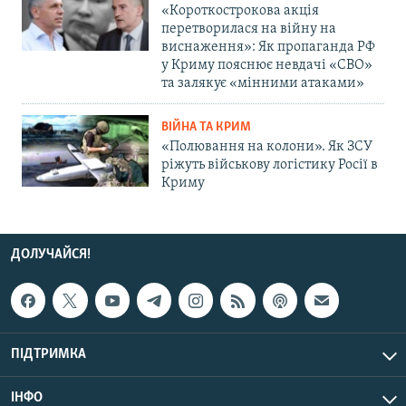
«Короткострокова акція
перетворилася на війну на
виснаження»: Як пропаганда РФ
у Криму пояснює невдачі «СВО»
та залякує «мінними атаками»
ВІЙНА ТА КРИМ
«Полювання на колони». Як ЗСУ
ріжуть військову логістику Росії в
Криму
ДОЛУЧАЙСЯ!
ПІДТРИМКА
ІНФО