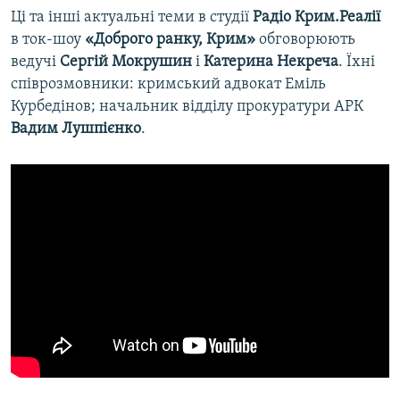
Ці та інші актуальні теми в студії
Радіо Крим.Реалії
в ток-шоу
«Доброго ранку, Крим»
обговорюють
ведучі
Сергій Мокрушин
і
Катерина Некреча
. Їхні
співрозмовники: кримський адвокат Еміль
Курбедінов; начальник відділу прокуратури АРК
Вадим Лушпієнко
.