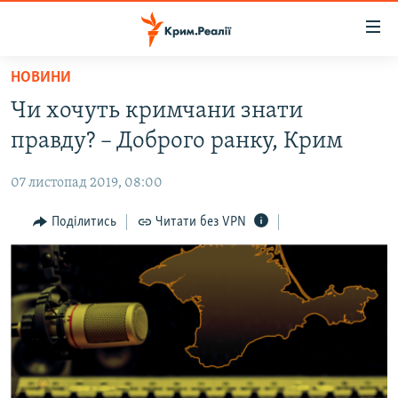
Доступність
посилання
Перейти
НОВИНИ
до
НОВИНИ
Чи хочуть кримчани знати
основного
ВОДА.КРИМ
матеріалу
правду? – Доброго ранку, Крим
ВІДЕО ТА ФОТО
Перейти
до
07 листопад 2019, 08:00
ПОЛІТИКА
основної
БЛОГИ
Поділитись
Читати без VPN
навігації
Перейти
ПОГЛЯД
до
ІНТЕРВ'Ю
пошуку
ВСЕ ЗА ДЕНЬ
СПЕЦПРОЕКТИ
ЯК ОБІЙТИ БЛОКУВАННЯ
ДЕПОРТАЦІЯ