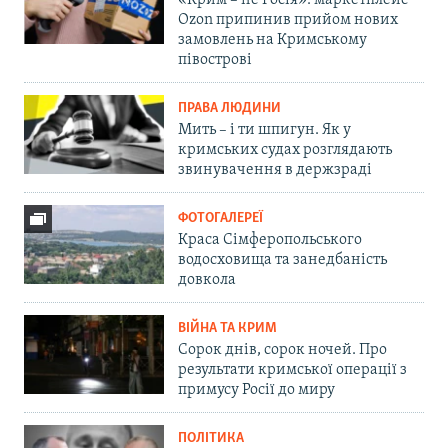
«Крим – не Росія»: маркетплейс
Ozon припинив прийом нових
замовлень на Кримському
півострові
ПРАВА ЛЮДИНИ
Мить – і ти шпигун. Як у
кримських судах розглядають
звинувачення в держзраді
ФОТОГАЛЕРЕЇ
Краса Сімферопольського
водосховища та занедбаність
довкола
ВІЙНА ТА КРИМ
Сорок днів, сорок ночей. Про
результати кримської операції з
примусу Росії до миру
ПОЛІТИКА