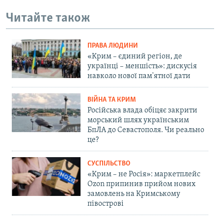
Читайте також
ПРАВА ЛЮДИНИ
«Крим – єдиний регіон, де
українці – меншість»: дискусія
навколо нової пам'ятної дати
ВІЙНА ТА КРИМ
Російська влада обіцяє закрити
морський шлях українським
БпЛА до Севастополя. Чи реально
це?
СУСПІЛЬСТВО
«Крим – не Росія»: маркетплейс
Ozon припинив прийом нових
замовлень на Кримському
півострові