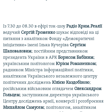
Із 7.30 до 08.30 в ефірі ток-шоу
Радіо Крим.Реалії
ведучий
Сергій Громенко
шукає відповіді на ці
питання з аналітиком Фонду «Демократичні
ініціативи» імені Ілька Кучеріва
Сергієм
Шаповаловим
; постійним представником
президента України в АРК
Борисом Бабіним
;
українським політологом
Юрієм Романенком
;
радником Міністра інформаційної політики,
аналітиком Українського незалежного центру
політичних досліджень
Юлією Каздобіною
;
російським військовим оглядачем
Олександром
Гольцем
; заступником директора українського
Центру досліджень армії, конверсії і роззброєння
Михайлом Самусем
; політологом, аналітиком