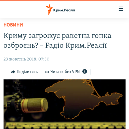
Доступність
посилання
Перейти
НОВИНИ
до
НОВИНИ
Криму загрожує ракетна гонка
основного
ВОДА.КРИМ
матеріалу
озброєнь? – Радіо Крим.Реалії
ВІДЕО ТА ФОТО
Перейти
до
23 жовтень 2018, 07:30
ПОЛІТИКА
основної
БЛОГИ
Поділитись
Читати без VPN
навігації
Перейти
ПОГЛЯД
до
ІНТЕРВ'Ю
пошуку
ВСЕ ЗА ДЕНЬ
СПЕЦПРОЕКТИ
ЯК ОБІЙТИ БЛОКУВАННЯ
ДЕПОРТАЦІЯ