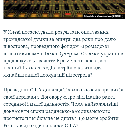
ВІДЕОУРОКИ «ELIFBE»
Русский
СВІДЧЕННЯ ОКУПАЦІЇ
Qırımtatar
УКРАЇНСЬКА ПРОБЛЕМА КРИМУ
У Києві презентували результати опитування
ДОЛУЧАЙСЯ!
ІНФОГРАФІКА
громадської думки за минулі два роки про долю
півострова, проведеного фондом «Громадські
ініціативи» імені Ілька Кучеріва. Скільки українців
продовжують вважати Крим частиною своєї
Усі сайти RFE/RL
країни? І яких заходів потрібно вжити для
якнайшвидшої деокупації півострова?
Президент США Дональд Трамп оголосив про вихід
своєї держави з Договору «Про ліквідацію ракет
середньої і малої дальності». Чому найважливіші
документи епохи радянсько-американського
протистояння більше не діють? Що може зробити
Росія у відповідь на кроки США?