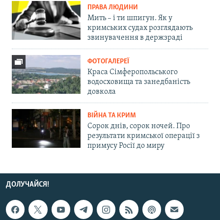
ПРАВА ЛЮДИНИ
Мить – і ти шпигун. Як у
кримських судах розглядають
звинувачення в держзраді
ФОТОГАЛЕРЕЇ
Краса Сімферопольського
водосховища та занедбаність
довкола
ВІЙНА ТА КРИМ
Сорок днів, сорок ночей. Про
результати кримської операції з
примусу Росії до миру
ДОЛУЧАЙСЯ!