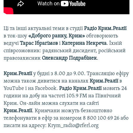
Ці та інші актуальні теми в студії
Радіо Крим.Реалії
в ток-шоу
«Доброго ранку, Крим»
обговорюють
ведучі
Тарас Ібрагімов
і
Катерина Некреча
. Їхній
співрозмовник: радянський дисидент, російський
правозахисник
Олександр Подрабінек
.
Крим.Реалії
у будні з 8.00 до 9.00. Трансляцію ефіру
можна також дивитися на каналах
Крим.Реалії
в
YouTube і на Facebook.
Радіо Крим.Реалії
мовить 24
години на добу на частоті 105.9 FM на Північний
Крим. Он-лайн можна слухати на сайті
Крим.Реалії
. Кримчани можуть безкоштовно
телефонувати в ефір за номером 8 800 100 69 26 або
писати на адресу: Krym_radio@rferl.org