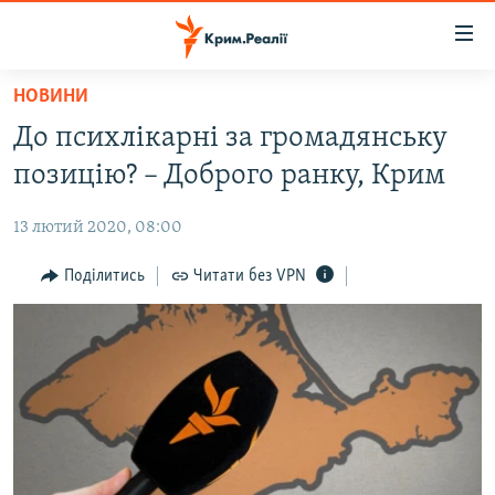
Доступність
посилання
Перейти
НОВИНИ
до
НОВИНИ
До психлікарні за громадянську
основного
ВОДА.КРИМ
матеріалу
позицію? – Доброго ранку, Крим
ВІДЕО ТА ФОТО
Перейти
до
13 лютий 2020, 08:00
ПОЛІТИКА
основної
БЛОГИ
Поділитись
Читати без VPN
навігації
Перейти
ПОГЛЯД
до
ІНТЕРВ'Ю
пошуку
ВСЕ ЗА ДЕНЬ
СПЕЦПРОЕКТИ
ЯК ОБІЙТИ БЛОКУВАННЯ
ДЕПОРТАЦІЯ