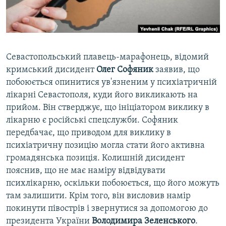
ВІДЕОУРОКИ «ELIFBE»
Русский
СВІДЧЕННЯ ОКУПАЦІЇ
Qırımtatar
УКРАЇНСЬКА ПРОБЛЕМА КРИМУ
Севастопольський плавець-марафонець, відомий
ДОЛУЧАЙСЯ!
ІНФОГРАФІКА
кримський дисидент
Олег Софяник
заявив, що
побоюється опинитися ув'язненим у психіатричній
лікарні Севастополя, куди його викликають на
прийом. Він стверджує, що ініціатором виклику в
Усі сайти RFE/RL
лікарню є російські спецслужби. Софяник
передбачає, що приводом для виклику в
психіатричну позицію могла стати його активна
громадянська позиція. Колишній дисидент
пояснив, що не має наміру відвідувати
психлікарню, оскільки побоюється, що його можуть
там залишити. Крім того, він висловив намір
покинути півострів і звернутися за допомогою до
президента України
Володимира Зеленського
.