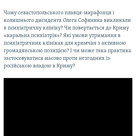
Чому севастопольського плавця-марафонця і
колишнього дисидента Олега Софяника викликали
в психіатричну клініку? Чи повертається до Криму
«каральна психіатрія»? Які умови утримання в
психіатричних клініках для кримчан з активною
громадянською позицією? І чи може така практика
застосовуватися масово проти незгодних із
російською владою в Криму?