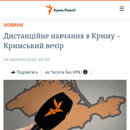
Доступність
посилання
Перейти
НОВИНИ
до
НОВИНИ
Дистанційне навчання в Криму –
основного
ВОДА.КРИМ
матеріалу
Кримський вечір
ВІДЕО ТА ФОТО
Перейти
до
06 квітень 2020, 18:00
ПОЛІТИКА
основної
БЛОГИ
Поділитись
Читати без VPN
навігації
Перейти
ПОГЛЯД
до
ІНТЕРВ'Ю
пошуку
ВСЕ ЗА ДЕНЬ
СПЕЦПРОЕКТИ
ЯК ОБІЙТИ БЛОКУВАННЯ
ДЕПОРТАЦІЯ