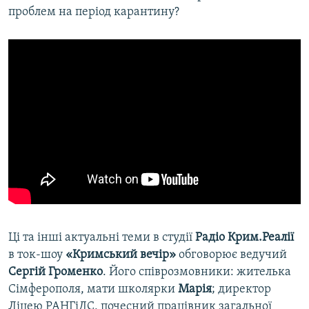
проблем на період карантину?
Ці та інші актуальні теми в студії
Радіо Крим.Реалії
в ток-шоу
«Кримський вечір»
обговорює ведучий
Сергій Громенко
. Його співрозмовники: жителька
Сімферополя, мати школярки
Марія
; директор
Ліцею РАНГіДС, почесний працівник загальної