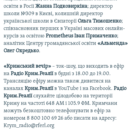
освіти в Росії
Жанна Подковиркіна
; директор
школи №309 в Києві, колишній директор
української школи в Євпаторії
Ольга Тимошенко
;
співзасновник перших в Україні масових онлайн-
курсів за освітою
Prometheus Іван Примаченко
;
аналітик Центру громадянської освіти
«Альменда»
Олег Охредько
.
«Кримський вечір»
– ток-шоу, що виходить в ефір
на
Радіо Крим.Реалії
в будні з 18.00 до 19.00.
Трансляцію ефіру можна також дивитися на
каналах
Крим.Реалії
в YouTube і на Facebook.
Радіо
Крим.Реалії
слухайте цілодобово на території
Криму на частоті 648 АМ і 105.9 ФМ. Кримчани
можуть безкоштовно телефонувати в ефір за
номером 8 800 100 69 26 або писати на адресу:
Krym_radio@rferl.org