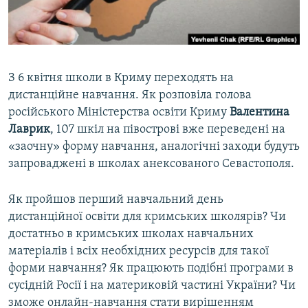
ВІДЕОУРОКИ «ELIFBE»
Русский
СВІДЧЕННЯ ОКУПАЦІЇ
Qırımtatar
УКРАЇНСЬКА ПРОБЛЕМА КРИМУ
З 6 квітня школи в Криму переходять на
ДОЛУЧАЙСЯ!
ІНФОГРАФІКА
дистанційне навчання. Як розповіла голова
російського Міністерства освіти Криму
Валентина
Лаврик
, 107 шкіл на півострові вже переведені на
«заочну» форму навчання, аналогічні заходи будуть
Усі сайти RFE/RL
запроваджені в школах анексованого Севастополя.
Як пройшов перший навчальний день
дистанційної освіти для кримських школярів? Чи
достатньо в кримських школах навчальних
матеріалів і всіх необхідних ресурсів для такої
форми навчання? Як працюють подібні програми в
сусідній Росії і на материковій частині України? Чи
зможе онлайн-навчання стати вирішенням